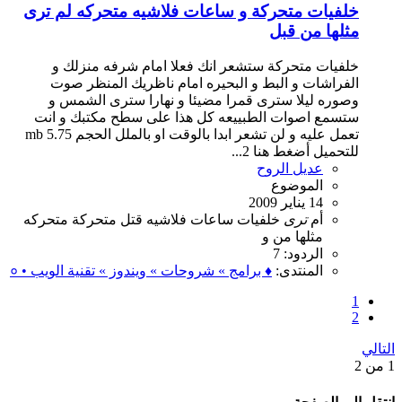
خلفيات متحركة و ساعات فلاشيه متحركه لم ترى
مثلها من قبل
خلفيات متحركة ستشعر انك فعلا امام شرفه منزلك و
الفراشات و البط و البحيره امام ناظريك المنظر صوت
وصوره ليلا سترى قمرا مضيئا و نهارا سترى الشمس و
ستسمع اصوات الطبييعه كل هذا على سطح مكتبك و انت
تعمل عليه و لن تشعر ابدا بالوقت او بالملل الحجم 5.75 mb
للتحميل أضغط هنا 2...
عديل الروح
الموضوع
14 يناير 2009
أم
ترى
خلفيات
ساعات
فلاشيه
قتل
متحركة
متحركه
مثلها
من
و
الردود: 7
المنتدى:
♦ برامج » شروحات » ويندوز » تقنية الويب • ०
1
2
التالي
1 من 2