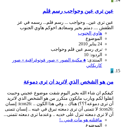
عين ترى عين وحواجب رسم قلم
عين ترى عين.. وحواجب ... رسم قلم... رسمه في عز
الطفش .... دمتم بخير وسعادهـ اخوكم هاوي الجنوب
هاوي الجنوب
الموضوع
24 يناير 2010
ترى
رسم
عين
قلم
وحواجب
الردود: 10
المنتدى:
♠ مكتبة الصور » صور فوتوغرافية » صور
كاريكاتي
م
من هو الشخص الذي لاتريد ان ترى دموعة
كيفكم ان شاء الله بخير اليوم شفت موضوع عجبني وحبيت
انقلوا لكم ويارب مايكون متكرر من هو الشخص الذي لاتريد
أن ترى دموعه؟؟؟) هناك .. وفي هذا الكون .. :icon26: إنسان
:icon26: لا تتمنى أن ترى دمعته تبرق في عينه .. إنسان تتمنى
أن لا ترى دمعته تنزل على خديه .. وعندما ترى دمعته تتمنى...
ماقتلته هو مات فيني ..!
الموضوع