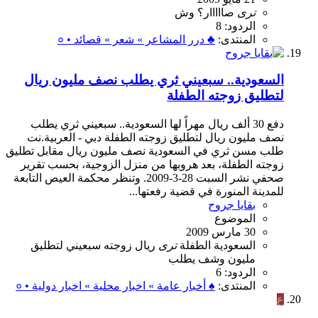
ترى
صااااار؟
وش
الردود: 8
المنتدى:
♣ درر المشاعر » شعر » قصائد • ०
السعودية.. سبعيني ثري يطلب نصف مليون ريال
لتطليق زوجته الطفلة
دفع 30 ألف ريال مهراً لها السعودية.. سبعيني ثري يطلب
نصف مليون ريال لتطليق زوجته الطفلة دبي - العربية.نت
طلب مسن ثري في السعودية نصف مليون ريال مقابل تطليق
زوجته الطفلة، بعد هروبها من منزل الزوجية، بحسب تقرير
صحفي نشر السبت 28-3-2009. وتنظر محكمة العيص التابعة
للمدينة المنورة في قضية رفعتها...
بقايا جروح
الموضوع
30 مارس 2009
السعودية
الطفلة
ترى
ريال
زوجته
سبعيني
لتطليق
مليون
وشف
يطلب
الردود: 6
المنتدى:
♠ أخبار عامة » اخبار محلية » اخبار دولية • ०
ع