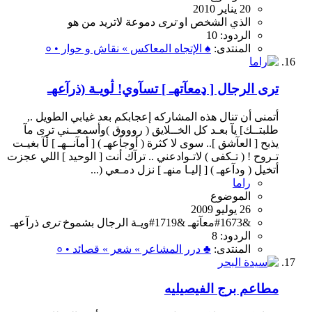
20 يناير 2010
الذي
الشخص
او
ترى
دموعة
لاتريد
من
هو
الردود: 10
المنتدى:
♠ الإتجاه المعاكس » نقاش و حوار • ०
ترى الرجال [ ډمعآتهـ ] تسآوي! ڷويـة (ذرآعهـ
أتمنى أن تنال هذه المشاركه إعجابكم بعد غيابي الطويل .,
طلبتــك] يآ بعـد كل الخــلايق ( روووق )وأسمعــني ترى مآ
يذبح [ العآشق ].. سوى لا كثرة ( أوجآعهـ ) [ أمآنــهـ ] ڷآ بغيـت
تـروح ! ( تـكفى ) لاتـوادعني .. ترآك أنت [ الوحيد ] اللي عجزت
أتخيل ( ودآعهـ ) [ إليـا منهـ ] نزل دمـعي (...
راما
الموضوع
26 يوليو 2009
&#1673معآتهـ
&#1719ويـة
الرجال
بشموخ
ترى
ذرآعهـ
الردود: 8
المنتدى:
♣ درر المشاعر » شعر » قصائد • ०
مطاعم برج الفيصيليه