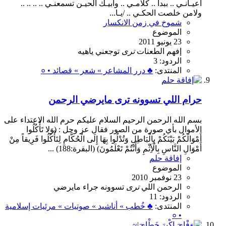
أعيـآنـي .. ببدا .. كلامـي .. وابيـك الحيـن تسمعنـي .. .. .. ..
ولامن خلصت الحكـي .. /يـا...
شموخ في زمن الانكسار
الموضوع
23 يونيو 2011
إفهم
الطعنات
ترى
توجعني
ياهيه
الردود: 3
المنتدى:
♣ درر المشاعر » شعر » قصائد • ०
حرام اللي تسوونه ترى مايرضي الرحمن
بسم الله الرحمن الرحيم السلام عليكم حرم الله الاعتداء على
الأموال بأي صورة من الصور فقال عز وجل : (وَلا تَأْكُلُوا
أَمْوَالَكُمْ بَيْنَكُمْ بِالْبَاطِلِ وَتُدْلُوا بِهَا إِلَى الْحُكَّامِ لِتَأْكُلُوا فَرِيقاً مِنْ
أَمْوَالِ النَّاسِ بِالْأِثْمِ وَأَنْتُمْ تَعْلَمُونَ) (البقرة:188) ...
إفاقة حلم
الموضوع
23 نوفمبر 2010
الرحمن
اللي
ترى
تسوونه
جراء
مايرضي
الردود: 11
المنتدى:
♣ خُطب » أناشيد » صوتيات » مرئيات إسلامية
• ०