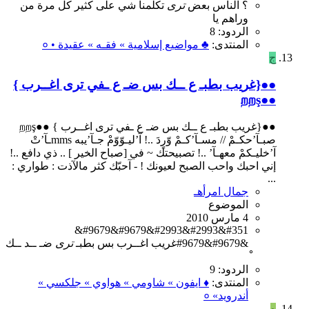
؟
الناس
بعض
ترى
تكلمنا
شي
على
كثير
كل
مرة
من
وراهم
يا
الردود: 8
المنتدى:
♣ مواضيع إسلامية » فقـه » عقيدة • ०
ج
●●{غريب بطبـ ع ــك بس ضـ ع ـفي ترى اغــرب }
●●றறş
●●{غريب بطبـ ع ــك بس ضـ ع ـفي ترى اغــرب } ●●றறş
صبـآ’حكـمْ // مسـآ’كـمْ وّرٍدَ ..! آ’ليـوّوّمْ جـآ’يبه mmsـآ’تْ
آ’خليـكمْ معهـآ’ ..! تصبيحتك ~ في [صباح الخير ] .. ذي دافع ..!
إني احبك واحب الصبح لعيونك ! - آحبّك كثر مالآذت : طواري :
...
جمال امرأهـ
الموضوع
4 مارس 2010
&#9679&#9679&#2993&#2993&#351
&#9679&#9679غريب
اغــرب
بس
بطبـ
ترى
ضـ
ــد
ــك
الردود: 9
المنتدى:
♦ ايفون » شاومي » هواوي » جلكسي »
أندرويد» ०
ه