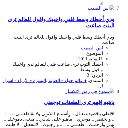
०
ودي أحطك وسط قلبي واخبيك واقول للعالم ترى
البنت ضاعت
ودي أحطك وسط قلبي واخبيك واقول للعالم ترى البنت
ضاعت
انين الصمت
الموضوع
11 يوليو 2011
أحطك
الثوب
ترى
ضاعت
قلبي
للعالم
ندي
واخبيك
واقول
وسط
الردود: 3
المنتدى:
♦ عالم حواء » العناية بالبشرة » الأزياء » اسرار
ال
ياهيه إفهم ترى الطعنات توجعني
اقلطي ياقصيده تعـآل .. وأسمـع كـلامـي ولا تقاطعـنـي .. .. ..
.. وابختصر .. موجزي .. مآهـو علـى شآنـي .. مبغـى دموعـك ..
تهـل وارحمـك .. طْعـنـي .. .. .. وأرجـوك .. لاتنفعـل .. لا هلـت