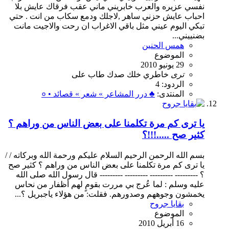
نفسي عزيره والعرب خابريني ماني عقب فرقاك عايش بلا
احباب عايش حزني ساهر ,لاجلك ودمع سكاب من انت . حتي
تبكي اليوم عيني مثل باقي الاغراب ان رحت والاجيت مانت
بضنييني...
همس الحنين
الموضوع
29 يونيو 2010
ترى
خاطري
خلك
صدك
طاب
على
الردود: 4
المنتدى:
♣ درر المشاعر » شعر » قصائد • ०
يا ترى كم مرة تكلمنا على بعض الناس من وراهم ؟
كثير صح .....!!!؟
بسم الله الرحمن الرحيم السلام عليكم ورحمة الله وبركاته / /
يا ترى كم مرة تكلمنا على بعض الناس من وراهم ؟ كثير صح
؟ --------- --------- --------- --------- قال رسول الله صلى الله
عليه وسلم : لما عُرج بي مررت بقومٍ لهم أظفار من نحاس
يخمشون وجوههم وصدورهم. فقلت: من هؤلاء ياجبريل ؟...
بقايا جروح
الموضوع
16 أبريل 2010