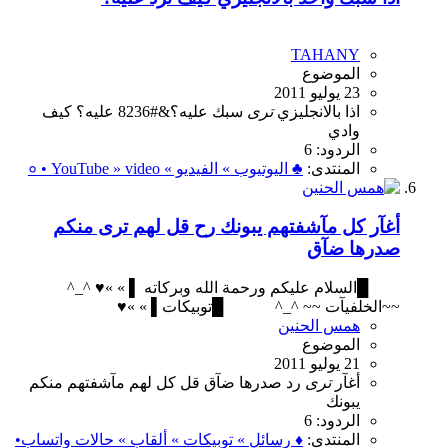
TAHANY
الموضوع
23 يوليو 2011
اذا
بالانجليزي
ترى
سبك
عليه؟&#8236‎
عليه؟‬‎
كيف
وادي
الردود: 6
المنتدى:
♣ اليوتيوب » الفيديو » ० • YouTube » video
أغآر كل مآشفتهم يبونك رح قل لهم ترى منكم
صدرها ضآق
█السلام عليكم ورحمة الله وبركاته ▌ » »♥ ^_^
~~الخلفيآت ~~ ^_^ █توبيكات▌ » »♥
همس الحنين
الموضوع
21 يوليو 2011
أغآر
ترى
رد
صدرها
ضآق
قل
كل
لهم
مآشفتهم
منكم
يبونك
الردود: 6
المنتدى:
♦ رسائل » توبيكات » ألقاب » حالات واتساب•