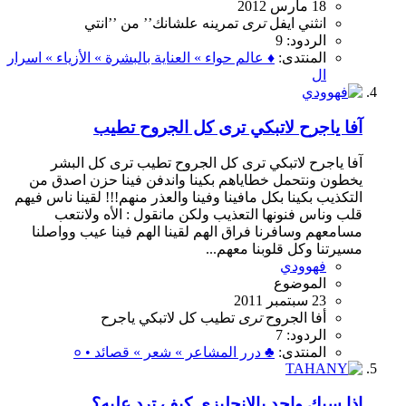
18 مارس 2012
انثني
ايفل
ترى
تمرينه
علشانك’’
من
’’انتي
الردود: 9
المنتدى:
♦ عالم حواء » العناية بالبشرة » الأزياء » اسرار
ال
آفا ياجرح لاتبكي ترى كل الجروح تطيب
آفا ياجرح لاتبكي ترى كل الجروح تطيب ترى كل البشر
يخطون ونتحمل خطاياهم بكينا واندفن فينا حزن اصدق من
التكذيب بكينا بكل مافينا وفينا والعذر منهم!!! لقينا ناس فيهم
قلب وناس فنونها التعذيب ولكن مانقول : الأه ولانتعب
مسامعهم وسافرنا فراق الهم لقينا الهم فينا عيب وواصلنا
مسيرتنا وكل قلوبنا معهم...
فهوودي
الموضوع
23 سبتمبر 2011
أفا
الجروح
ترى
تطيب
كل
لاتبكي
ياجرح
الردود: 7
المنتدى:
♣ درر المشاعر » شعر » قصائد • ०
اذا سبك واحد بالانجليزي كيف ترد عليه؟‬‎