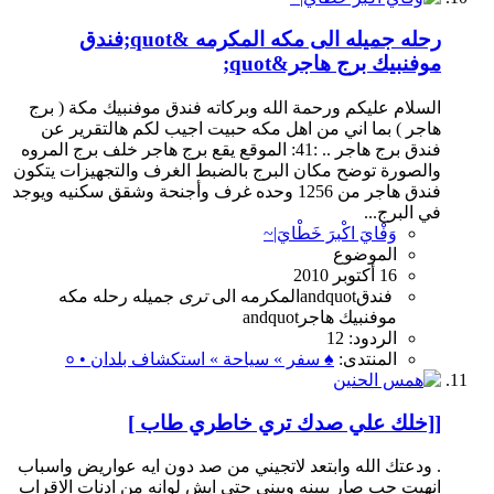
رحله جميله الى مكه المكرمه &quot;فندق
موفنبيك برج هاجر&quot;
السلام عليكم ورحمة الله وبركاته فندق موفنبيك مكة ( برج
هاجر ) بما اني من اهل مكه حبيت اجيب لكم هالتقرير عن
فندق برج هاجر .. :41: الموقع يقع برج هاجر خلف برج المروه
والصورة توضح مكان البرج بالضبط الغرف والتجهيزات يتكون
فندق هاجر من 1256 وحده غرف وأجنحة وشقق سكنيه ويوجد
في البرج...
وَفْايَ اكْبرَ خَطْايَ|~
الموضوع
16 أكتوبر 2010
andquotفندق
المكرمه
الى
ترى
جميله
رحله
مكه
موفنبيك
هاجرandquot
الردود: 12
المنتدى:
♠ سفر » سياحة » استكشاف بلدان • ०
[[خلك علي صدك تري خاطري طاب ]
. ودعتك الله وابتعد لاتجيني من صد دون ايه عواريض واسباب
انهيت حب صار بيينه وبيني حتي ايش لوانه من ادنات الاقراب