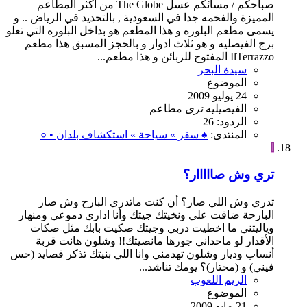
صباحكم / مسائكم عسل The Globe من أكثر المطاعم
المميزة والفخمه جدا في السعودية , بالتحديد في الرياض .. و
يسمى مطعم البلوره و هذا المطعم هو بداخل البلوره التي تعلو
برج الفيصليه و هو ثلاث ادوار و بالحجز المسبق هذا مطعم
IlTerrazzo المفتوح للزبائن و هذا مطعم...
سيدة البحر
الموضوع
24 يوليو 2009
الفيصيليه
ترى
مطاعم
الردود: 26
المنتدى:
♠ سفر » سياحة » استكشاف بلدان • ०
ا
تري وش صااااار؟
تدري وش اللي صار؟ أن كنت ماتدري البارح وش صار
البارحة ضاقت علي ونخيتك جيتك وأنا اداري دموعي ومنهار
وياليتني ما اخطيت دربي وجيتك صكيت بابك مثل صكات
الأقدار لو ماحداني جورها مانصيتك!! وشلون هانت قربة
أنساب وديار وشلون تهدمني وانا اللي بنيتك تذكر قصايد (حس
فيني) و (محتار)؟ يومك تناشد...
الريم اللعوب
الموضوع
21 مايو 2009