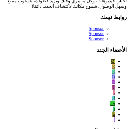
أخبار، فيديوهات، وكل ما يثري وقتك ويزيد فضولك، بأسلوب ممتع
وسهل الوصول. شموخ مكانك لاكتشاف الجديد دائمًا!
روابط تهمك
Sponsor
Sponsor
Sponsor
الأعضاء الجدد
M
R
B
Q
L
N
ر
ل
ف
ز
م
ا