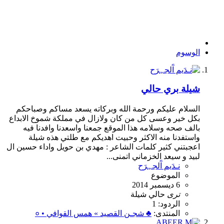
الوسوم
شيلة بري حالي
السلام عليكم ورحمة الله وبركاته يسعد مساكم وصباحكم
بكل خير وعسى كل من كان ولازال في مملكة شموخ الابداع
بالف صحه وسلامه هذا الموقع جمعنا واسعدنا وافدنا فيه
واستفدنا منه الاكثر وحبيت اهديكم مع طلتي هذه شيلة
اعجبتني كثير كلمات الشاعر : مهدي بن حويل واداء حسين ال
لبيد و سيعد الخزماني اتمنى...
نـدَيم آَلجہرَح
الموضوع
6 ديسمبر 2014
ترى
حالي
شيلة
الردود: 1
المنتدى:
♣ شجـن القصيد » همس القوافي • ०