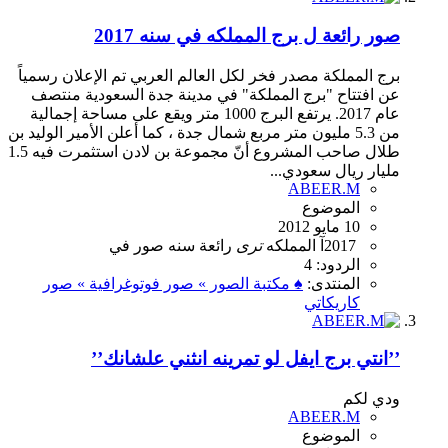
صور رائعة ل برج المملكه في سنه 2017
برج المملكة مصدر فخر لكل العالم العربي تم الإعلان رسمياً
عن افتتاح "برج المملكة" في مدينة جدة السعودية منتصف
عام 2017. يرتفع البرج 1000 متر ويقع على مساحة إجمالية
من 5.3 مليون متر مربع شمال جدة ، كما أعلن الأمير الوليد بن
طلال صاحب المشروع أنّ مجموعة بن لادن استثمرت فيه 1.5
مليار ريال سعودي...
ABEER.M
الموضوع
10 مايو 2012
2017
آ
المملكه
ترى
رائعة
سنه
صور
في
الردود: 4
المنتدى:
♠ مكتبة الصور » صور فوتوغرافية » صور
كاريكاتي
’’انتي برج ايفل لو تمرينه انثني علشانك’’
ودي لكم
ABEER.M
الموضوع