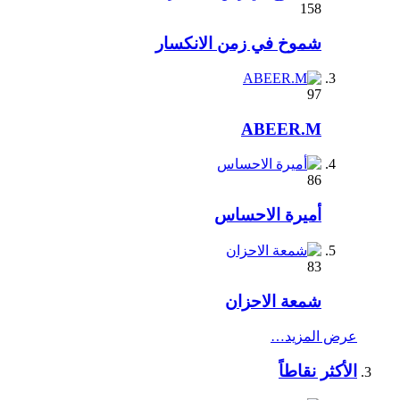
158
شموخ في زمن الانكسار
97
ABEER.M
86
أميرة الاحساس
83
شمعة الاحزان
عرض المزيد…
الأكثر نقاطاً