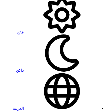
فاتح
داكن
العربية