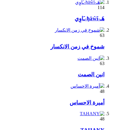
114
هَـ-ђāŵĩ-ـَاوِي
63
شموخ في زمن الانكسار
63
انين الصمت
48
أميرة الاحساس
48