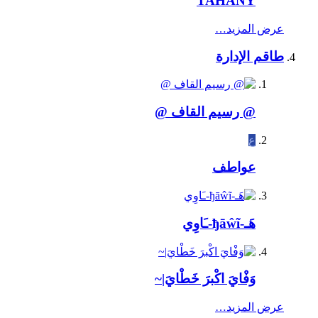
TAHANY
عرض المزيد…
طاقم الإدارة
@ رسيم القاف @
ع
عواطف
هَـ-ђāŵĩ-ـَاوِي
وَفْايَ اكْبرَ خَطْايَ|~
عرض المزيد…