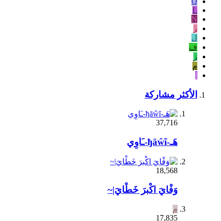
Q
L
N
ر
ل
ف
ز
م
ا
الأكثر مشاركة
37,716
هَـ-ђāŵĩ-ـَاوِي
18,568
وَفْايَ اكْبرَ خَطْايَ|~
م
17,835