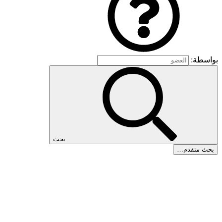
بواسطة:
بحث
بحث متقدم…