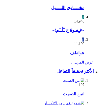
مخــــاوي اللــــيل
غ
14,946
~غـٍفـوةَ ح ـٌلُــَم}~
ع
11,100
عواطف
عرض المزيد…
الأكثر تحقيقاً للتفاعل
197
انين الصمت