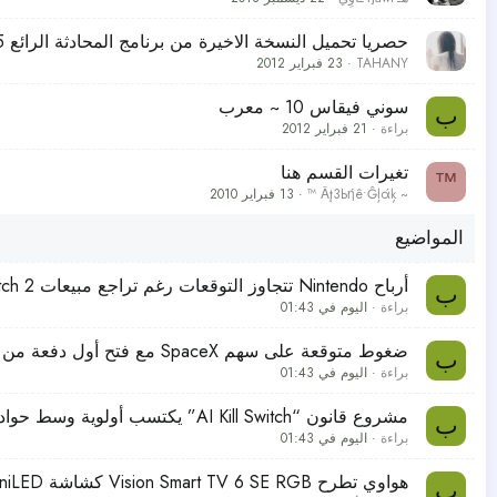
حصريا تحميل النسخة الاخيرة من برنامج المحادثة الرائع Skype v5.8.0.15 عملاق المحادثات
TAHANY
23 فبراير 2012
سوني فيقاس 10 ~ معرب
ب
براءة
21 فبراير 2012
تغيرات القسم هنا
™
™ Ǎţ3Ьήê•Ĝļάķ ~
13 فبراير 2010
المواضيع
أرباح Nintendo تتجاوز التوقعات رغم تراجع مبيعات Switch 2
ب
براءة
اليوم في 01:43
ضغوط متوقعة على سهم SpaceX مع فتح أول دفعة من الأسهم للمستثمرين الأوائل بعد الطرح العام
ب
براءة
اليوم في 01:43
مشروع قانون “AI Kill Switch” يكتسب أولوية وسط حوادث قرصنة غير مسبوقة لأنظمة الذكاء الاصطناعي
ب
براءة
اليوم في 01:43
هواوي تطرح Vision Smart TV 6 SE RGB كشاشة MiniLED بأسعار في المتناول
ب