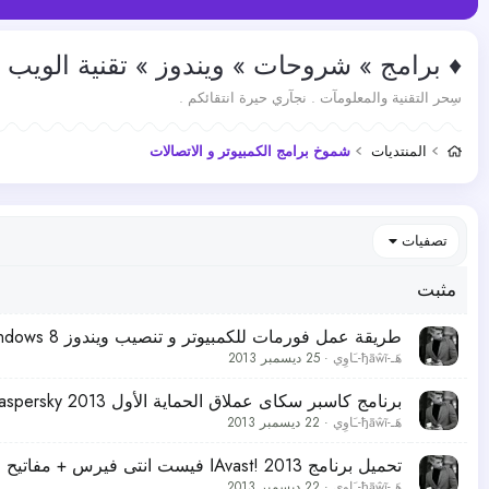
♦ برامج » شروحات » ويندوز » تقنية الويب • 
سِحر التقنية والمعلومآت . نجآري حيرة انتقائكم .
المنتديات
شموخ برامج الكمبيوتر و الاتصالات
تصفيات
مثبت
طريقة عمل فورمات للكمبيوتر و تنصيب ويندوز format and install windows 8
هَـ-ђāŵĩ-ـَاوِي
25 ديسمبر 2013
برنامج كاسبر سكاى عملاق الحماية الأول Kaspersky 2013 + عدد 6 مفاتيح أصلية مشتراه من ا
هَـ-ђāŵĩ-ـَاوِي
22 ديسمبر 2013
تحميل برنامج Avast! 2013ا فيست انتى فيرس + مفاتيح التفعيل لفترة كبيرة
هَـ-ђāŵĩ-ـَاوِي
22 ديسمبر 2013