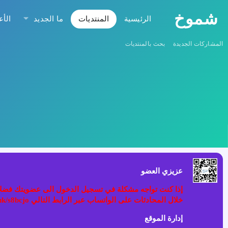
شموخ
الرئيسية
المنتديات
ما الجديد
الأع
المشاركات الجديدة
بحث بالمنتديات
عزيزي العضو
خلال المحادثات على الواتساب عبر الرابط التالي wa.link/s8bcjo او مسح الباركود في الصوره
إدارة الموقع