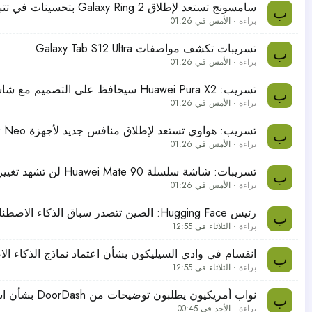
سامسونج تستعد لإطلاق Galaxy Ring 2 بتحسينات في تتبع الصحة ودعم المدفوعات الذكية
ب
براءة
الأمس في 01:26
تسريبات تكشف مواصفات Galaxy Tab S12 Ultra
ب
براءة
الأمس في 01:26
تسريب: Huawei Pura X2 سيحافظ على التصميم مع شاشة رئيسية بحجم 6.3 بوصة
ب
براءة
الأمس في 01:26
تسريب: هواوي تستعد لإطلاق منافس جديد لأجهزة MacBook Neo في 2027 بسعر منخفض
ب
براءة
الأمس في 01:26
تسريبات: شاشة سلسلة Huawei Mate 90 لن تشهد تغييرات كبيرة عن الجيل السابق
ب
براءة
الأمس في 01:26
رئيس Hugging Face: الصين تتصدر سباق الذكاء الاصطناعي وتفرض هيمنتها على النماذج المفتوحة
ب
براءة
الثلاثاء في 12:55
انقسام في وادي السيليكون بشأن اعتماد نماذج الذكاء ال
ب
براءة
الثلاثاء في 12:55
نواب أمريكيون يطلبون توضيحات من DoorDash بشأن استخدام نماذج ذكاء اصطناعي صينية
ب
براءة
الأحد في 00:45