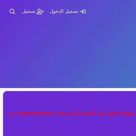
تسجيل الدخول
تسجيل
إذا كنت تواجه مشكلة في تسجيل الدخول الى عضويتك فضلا قم بطلب تغيير كلمة المرور عبر (نسيت كلمة المرور) أو التواصل معنا عبر أيقونة التواصل في الأسفل او البريد support@shomoo5.com او من