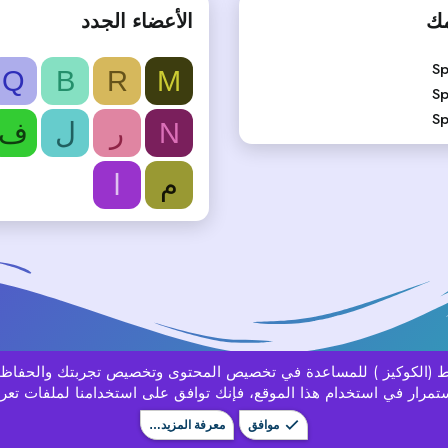
مك
الأعضاء الجدد
Sp
Q
B
R
M
Sp
Sp
N
ر
ل
ف
م
ا
باط (الكوكيز ) للمساعدة في تخصيص المحتوى وتخصيص تجربتك والحفاظ
تمرار في استخدام هذا الموقع، فإنك توافق على استخدامنا لملفات تعري
موافق
معرفة المزيد…