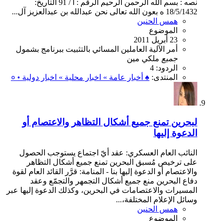
نصه : بسم الله الرحمن الرحيم الرقم : أ / 91 التاريخ:
18/5/1432 ه بعون الله تعالى نحن عبدالله بن عبدالعزيز آل...
همس الحنين
الموضوع
23 أبريل 2011
أمر
الآلية
العاملين
المسائي
بالتثبيت
ببرنامج
بشمول
جميع
ملكي
مين
الردود: 4
المنتدى:
♠ أخبار عامة » اخبار محلية » اخبار دولية • ०
لبحرين تمنع جميع أشكال التظاهر والاعتصام أو
الدعوة إليها
النائب العام العسكري: عقد أيّ اجتماع يستوجب الحصول
على ترخيص مُسبق البحرين تمنع جميع أشكال التظاهر
والاعتصام أو الدعوة إليها بنا - المنامة: قرَّر القائد العام لقوة
دفاع البحرين منع جميع أشكال التجمهر والتجمّع وعقد
المسيرات والاعتصامات في البحرين، وكذلك الدعوة إليها عبر
وسائل الإعلام المختلفة،...
همس الحنين
الموضوع