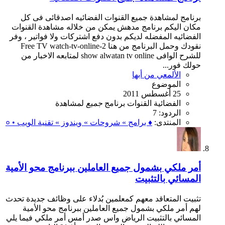
برنامج لمشاهدة جميع القنوات الفضائيه اصدقائى فى كل
مكان اليكم برنامج مدهش يمكن من خلاله مشاهدة القنوات
الفضائيه المفضله لديكم بدون دفع اشتركات ولا فواتير ، وفر
نقودك وحمل البرنامج من هنا Free TV watch-tv-online-2
للشرح الوافى show alwatan tv online لمتابعه الاخبار من
حولك فور...
الألمعي من أبها
الموضوع
25 أغسطس 2011
الفضائية
القنوات
برنامج
جميع
لمشاهدة
الردود: 7
المنتدى:
♦ برامج » شروحات » ويندوز » تقنية الويب • ०
أمر ملكي بشمول جميع العاملين ببرنامج محو الأمية
المسائي بالتثبيت
تثبيت المتعاقد معهم كمعلمين بُدلاء على وظائف جديدة تحدث
لهم أمر ملكي بشمول جميع العاملين ببرنامج محو الأمية
المسائي بالتثبيت الرياض واس صدر أمس أمر ملكي فيما يلي