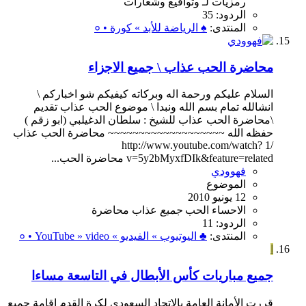
رمزيات
لـ
وتواقيع
وشعارات
الردود: 35
المنتدى:
♠ الرياضة للأبد » كورة • ०
محاضرة الحب عذاب \ جميع الاجزاء
السلام عليكم ورحمة اله وبركاته كيفيكم شو اخباركم \
انشالله تمام بسم الله ونبدا \ موضوع الحب عذاب تقديم
\محاضرة الحب عذاب للشيخ : سلطان الدغيلبي (ابو زقم )
حفظه الله ~~~~~~~~~~~~~~~~~~~ محاضرة الحب عذاب
/1 http://www.youtube.com/watch?
v=5y2bMyxfDIk&feature=related محاضرة الحب...
فهوودي
الموضوع
12 يونيو 2010
الاحساء
الحب
جميع
عذاب
محاضرة
الردود: 11
المنتدى:
♣ اليوتيوب » الفيديو » ० • YouTube » video
ا
جميع مباريات كأس الأبطال في التاسعة مساءا
قررت الأمانة العامة بالاتحاد السعودي لكرة القدم إقامة جميع