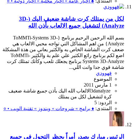
المنتدى:
♠ أخبار عامة » اخبار محلية » اخبار دولية • ०
لكل من يمتلك كرت شاشة ضعيف اليك (3D-
Analyze) لتشغيل جميع الالعاب بأذن الله
بسم الله الرحمن الرحيم برنامج {ToMMTi-Systems 3D-
Analyze} من اهم المشاكل التي تواجه محبي الالعاب هي
ضعف كرت الشاشة الخاص به والكثير يعاني من هذة المشكلة
اضع لكم برنامج رائع الكثير علي علم بة والكثير ToMMTi-
Systems 3D-Analyze برنامج يجعلك تلعب وكأنك تمتلك كرت
شاشة قوي جدا وانت اللي...
فهوودي
الموضوع
1 مارس 2011
3danalyze
الالعاب
الله
اليك
بأذن
جميع
شاشة
ضعيف
كرة
لتشغيل
لكل
من
يمتلك
الردود: 5
المنتدى:
♦ برامج » شروحات » ويندوز » تقنية الويب • ०
الرئيس مبارك يصدر أمراً بحظر التجول في جميع