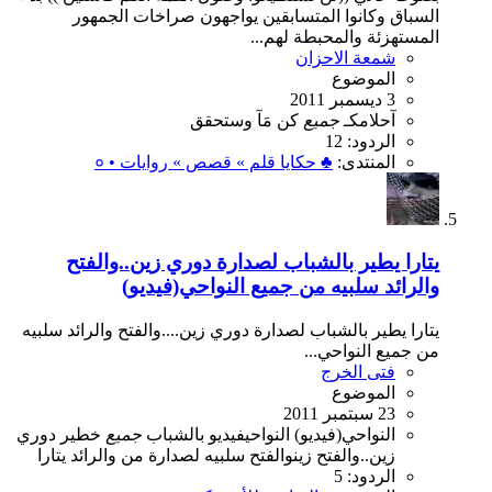
السباق وكانوا المتسابقين يواجهون صراخات الجمهور
المستهزئة والمحبطة لهم...
شمعة الاحزان
الموضوع
3 ديسمبر 2011
آحلامكـ
جميع
كن
مَآ
وستحقق
الردود: 12
المنتدى:
♣ حكايا قلم » قصص » روايات • ०
يتارا يطير بالشباب لصدارة دوري زين..والفتح
والرائد سلبيه من جميع النواحي(فيديو)
يتارا يطير بالشباب لصدارة دوري زين....والفتح والرائد سلبيه
من جميع النواحي...
فتى الخرج
الموضوع
23 سبتمبر 2011
النواحي(فيديو)
النواحيفيديو
بالشباب
جميع
خطير
دوري
زين..والفتح
زينوالفتح
سلبيه
لصدارة
من
والرائد
يتارا
الردود: 5