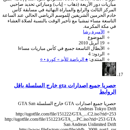
مباريات دور الأربعة (ذهاب – إياب) ومباراتي تحديد صاحبي
المركز الثالث والرابع والمباراة النهائية في مسابقة كأس
خادم الحرمين الشريفين للموسم الرياضي الحالي عند الساعة
التاسعة مساء تمشيا مع تأخير الوقت بالنسبة لصلاة العشاء
في مكة المكرمة.
الأميرة رشا
الموضوع
19 أبريل 2010
الأبطال
التاسعة
جميع
في
كأس
مباريات
مساءا
الردود: 4
المنتدى:
♠ الرياضة للأبد » كورة • ०
حصريا جميع اصدارات gta خارج السلسلة باقل
الروابط
حصريا جميع اصدارات GTA خارج السلسلة GTA San
Andreas Tokyo Drift
http://ugotfile.com/file/151222/GTA_...C2.iso?rid=253
http://ugotfile.com/file/151223/GTA_...PC.iso?rid=253 GTA
San Andreas Unlimited Drift
http://www.filefactory.com/file/ahfh...2009_part1_rar...