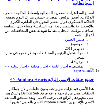
المحافظات
اتساع المظاهرات المصرية المطالبة بإسقاط الحكومة مصر -
الوكالات: أصدر الرئيس المصري حسني مبارك اليوم بصفته
الحاكم العسكري قرارا بحظر التجول في القاهرة الكبرى
والإسكندرية والسويس بدءا من السادسة مساء حتى السابعة
صباحا بالتوقيت المحلي، بعد ما شهدته بعض المحافظات من
أعمال الشغب...
همس الحنين
الموضوع
29 يناير 2011
أمراً
التجول
الرئيس
المحافظات
بحظر
جميع
في
مبارك
يسخر
الردود: 4
المنتدى:
♠ أخبار عامة » اخبار محلية » اخبار دولية • ०
جميع حلقات الإنمي الرائع Pandora Hearts ^^
هذا الأنمي قيد نزلت تقرير عنه بدون حلقات والآن جبتلكم
الحلقآت وهي من ترجمة ورفع فريق Demon Sub واشكرهم
على مجهودهم الرائع في ترجمة الأنمي وبجد يستحق المتابعه
الأسم بالإنجليزي : Pandora Hearts الأسم بالعربي : بندورا