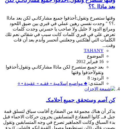
وقتها ستصرخ وتقول:أحذفوا جميع مشاركاتـي لكن
بعد ماذاا .؟؟
وقتها ستصرخ وتقول:أحذفوا جميع مشاركاتـي لكن بعد ماذاا
.؟؟ " وجدت نفسي رهين عملي في قبري بين ضيق اللحود
ومراتع الدود لا خليل ولا صاحب يا حسرتي وجدت كلمات
تعرض علي في قبري كلمات كانت سبب في شقائي نعم تلك
الكلمات التي أهلكتني وجعلتني أتحسر وأندم بعد أن فات
وقت...
TAHANY
الموضوع
16 فبراير 2012
بعد
جميع
ستصرخ
لكن
ماذاا
مشاركاتـي
وتقول:أحذفوا
وتقولأحذفوا
وقتها
الردود: 8
المنتدى:
♣ مواضيع إسلامية » فقـه » عقيدة • ०
كن آصم وستحقق جميع آحلامكـ
يذكر أن هناك مجموعة من الضفادع أقامت سباق لتسلق قمة
جبل فــ كانوا الضفادع المتسابقين يجرون حركات الاحماء قبل
بدء السباق وكانت الجماهير تصرخ في وجه المتسابقين وتقول
بصوت عالي ((لن تستطيعوا وصول القمة انكم فاشلين )) بدء