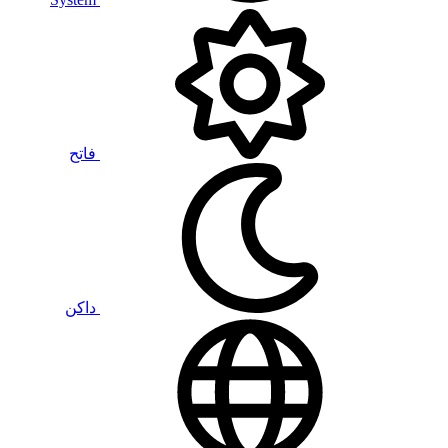
فاتح
داكن