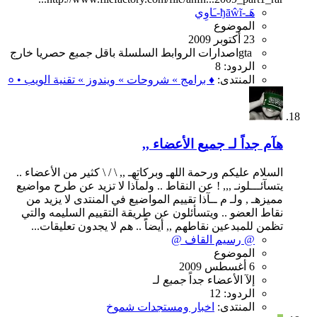
هَـ-ђāŵĩ-ـَاوِي
الموضوع
23 أكتوبر 2009
gta
اصدارات
الروابط
السلسلة
باقل
جميع
حصريا
خارج
الردود: 8
المنتدى:
♦ برامج » شروحات » ويندوز » تقنية الويب • ०
هآم جداً لـ جميع الأعضاء ,,
السلام عليكم ورحمة اللهـ وبركاتهـ ,, \ / \ كثير من الأعضاء ..
يتسآئـــلونـ ,,, ! عن النقاط .. ولمآذا لا تزيد عن طرح مواضيع
مميزهـ , ولـ م ــآذا تقييم المواضيع في المنتدى لا يزيد من
نقاط العضو .. ويتسأئلون عن طريقة التقييم السليمه والتي
تظمن للمبدعين نقاطهم ,, أيضاًَ .. هم لا يجدون تعليقات...
@ رسيم القاف @
الموضوع
6 أغسطس 2009
إلآ
الأعضاء
جداً
جميع
لـ
الردود: 12
المنتدى:
اخبار ومستجدات شموخ