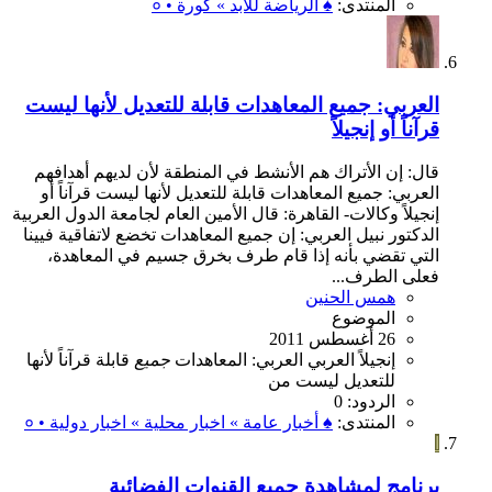
المنتدى:
♠ الرياضة للأبد » كورة • ०
العربي: جميع المعاهدات قابلة للتعديل لأنها ليست
قرآناً أو إنجيلاً
قال: إن الأتراك هم الأنشط في المنطقة لأن لديهم أهدافهم
العربي: جميع المعاهدات قابلة للتعديل لأنها ليست قرآناً أو
إنجيلاً وكالات- القاهرة: قال الأمين العام لجامعة الدول العربية
الدكتور نبيل العربي: إن جميع المعاهدات تخضع لاتفاقية فيينا
التي تقضي بأنه إذا قام طرف بخرق جسيم في المعاهدة،
فعلى الطرف...
همس الحنين
الموضوع
26 أغسطس 2011
إنجيلاً
العربي
العربي:
المعاهدات
جميع
قابلة
قرآناً
لأنها
للتعديل
ليست
من
الردود: 0
المنتدى:
♠ أخبار عامة » اخبار محلية » اخبار دولية • ०
ا
برنامج لمشاهدة جميع القنوات الفضائية