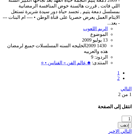
- 2009 دمعة يتيم النجمة حياة الفهد بعد نجاحها الكبير السنة
اللي فاتت , قررت هالسنة خوض المنافسة الرمضانية
بمسلسل دمعة يتيم , تجسد حياة دور سيدة شريرة تستغل
الايتام العمل يعرض حصريا على قناة الوطن • ---- ام البنات ---
- بعد...
الريم اللعوب
الموضوع
13 يوليو 2009
1430
2009
الخليجه
السنه
المسلسلات
جميع
لرمضان
هذه
والعربيه
الردود: 9
المنتدى:
♣ عالم الفن » الفنانين • ०
1
2
التالي
1 من 2
انتقل إلى الصفحة
إذهب
التالي
الاخير