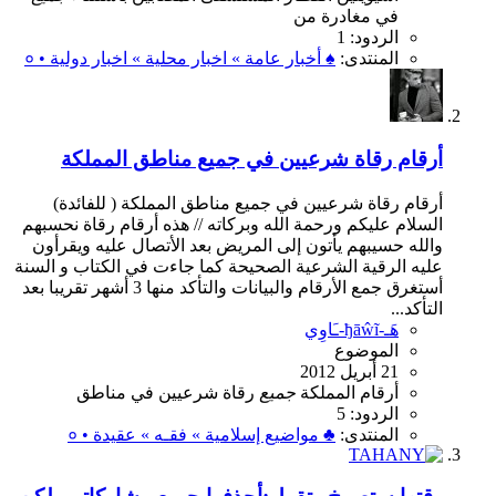
في
مغادرة
من
الردود: 1
المنتدى:
♠ أخبار عامة » اخبار محلية » اخبار دولية • ०
أرقام رقاة شرعيين في جميع مناطق المملكة
أرقام رقاة شرعيين في جميع مناطق المملكة ( للفائدة)
السلام عليكم ورحمة الله وبركاته // هذه أرقام رقاة نحسبهم
والله حسيبهم يأتون إلى المريض بعد الأتصال عليه ويقرأون
عليه الرقية الشرعية الصحيحة كما جاءت في الكتاب و السنة
أستغرق جمع الأرقام والبيانات والتأكد منها 3 أشهر تقريبا بعد
التأكد...
هَـ-ђāŵĩ-ـَاوِي
الموضوع
21 أبريل 2012
أرقام
المملكة
جميع
رقاة
شرعيين
في
مناطق
الردود: 5
المنتدى:
♣ مواضيع إسلامية » فقـه » عقيدة • ०