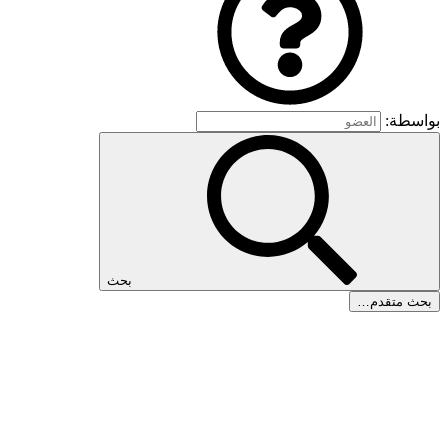
بواسطة:
بحث
بحث متقدم…