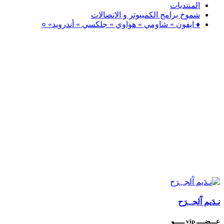
المنتديات
شموخ برامج الكمبيوتر و الاتصالات
♦ ايفون » شاومي » هواوي » جلكسي » أندرويد» ०
نـدَيم آَلجہرَح
عـــضــــ vip ـــــو