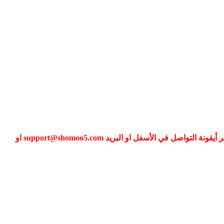
إذا كنت تواجه مشكلة في تسجيل الدخول الى عضويتك فضلا قم بطلب تغيير كلمة المرور عبر (نسيت كلمة المرور) أو التواصل معنا عبر أيقونة التواصل في الأسفل او البريد support@shomoo5.com او