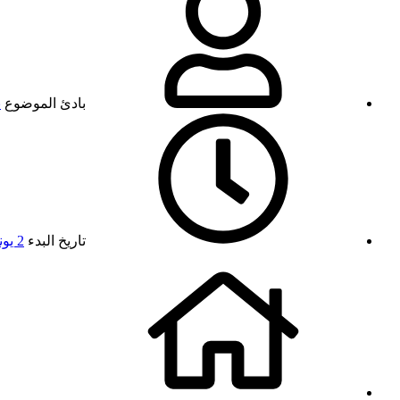
بادئ الموضوع
ن
تاريخ البدء
2 يونيو 2026