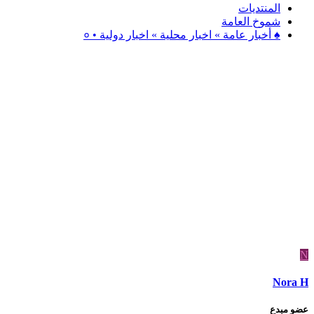
المنتديات
شموخ العامة
♠ أخبار عامة » اخبار محلية » اخبار دولية • ०
N
Nora H
عضو مبدع