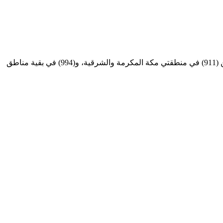
وأهابت المديرية العامة لحرس الحدود بالالتزام بإرشادات السلامة البحرية، والتأكد من سلامة الوسائط البحرية قبل الإبحار، والاتصال بالرقمين (911) في منطقتي مكة المكرمة والشرقية، و(994) في بقية مناطق