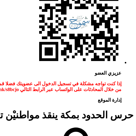
عزيزي العضو
من خلال المحادثات على الواتساب عبر الرابط التالي wa.link/s8bcjo او مسح الباركود في الصوره
إدارة الموقع
حرس الحدود بمكة ينقذ مواطنيْن 