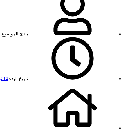
بادئ الموضوع
H
تاريخ البدء
14 نوفمبر 2024