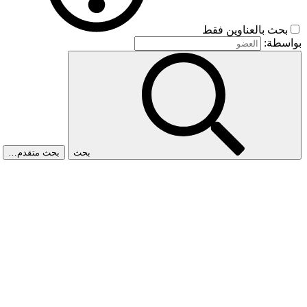
بحث بالعناوين فقط
بواسطة:
بحث
بحث متقدم…