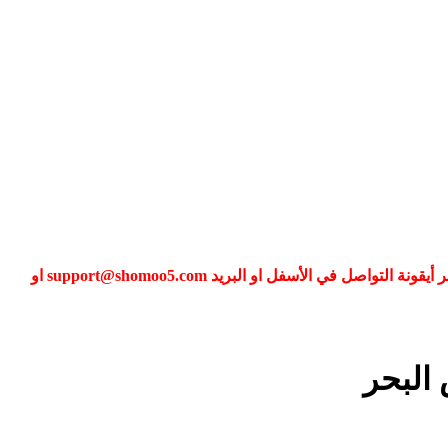
إذا كنت تواجه مشكلة في تسجيل الدخول الى عضويتك فضلا قم بطلب تغيير كلمة المرور عبر (نسيت كلمة المرور) أو التواصل معنا عبر أيقونة التواصل في الأسفل او البريد support@shomoo5.com او
البحر