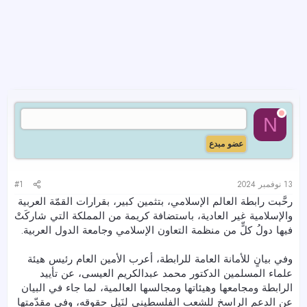
Nora H
N
عضو مبدع
13 نوفمبر 2024
#1
رحَّبت رابطة العالم الإسلامي، بتثمين كبير، بقرارات القمّة العربية
والإسلامية غير العادية، باستضافة كريمة من المملكة التي شاركَتْ
فيها دولُ كلٍّ من منظمة التعاون الإسلامي وجامعة الدول العربية.
وفي بيانٍ للأمانة العامة للرابطة، أعرب الأمين العام رئيس هيئة
علماء المسلمين الدكتور محمد عبدالكريم العيسى، عن تأييد
الرابطة ومجامعها وهيئاتها ومجالسها العالمية، لما جاء في البيان
عن الدعم الراسخ للشعب الفلسطيني لنَيلِ حقوقه، وفي مقدّمتها