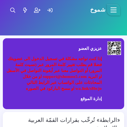
شموخ
عزيزي العضو
إذا كنت تواجه مشكلة في تسجيل الدخول الى عضويتك
فضلا قم بطلب تغيير كلمة المرور عبر (نسيت كلمة
المرور) أو التواصل معنا عبر أيقونة التواصل في الأسفل
او البريد support@shomoo5.com او من خلال
المحادثات على الواتساب عبر الرابط التالي
wa.link/s8bcjo او مسح الباركود في الصوره
إدارة الموقع
«الرابطة» تُرحِّب بقرارات القمّة العربية