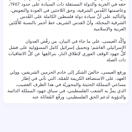
حقه في الحرية والدولة المستقلة ذات السيادة على حدود 1967،
وعاصمتها القُدس الشرقية، وحق اللاجئين في العودة والتعويض،
والتأكيد على أنَّ سيادة دولة فلسطين الكاملة على القُدس
الشرقية المحتلة، وأنّ القدس الشريف خط أحمر بالنسبة للأُمَّتَين
العربية والإسلامية.
وأكَّد العيسى، على ما جاء في البيان، من رفْض العدوان
الإسرائيلي الغاشم؛ وتحميل إسرائيل كامل المسؤولية على فشل
كلِّ جهود الوقف الفوري لإطلاق النار، بتراجُعِها عن كلِّ الاتفاقيات
ذات الصلة.
ورفع العيسى، خالصَ الشكر إلى خادم الحرمين الشريفين، وولي
العهد، على الاستضافة الكريمة للقمّة، التي تأتي في إطار
مساعي المملكة الحثيثة والمحوريّة في هذا الظرف العصيب،
الذي يمرُّ به الشعب الفلسطيني، في سياق جهود المملكة الدائمة
والدؤوبة لدعم الحق الفلسطيني، ورفْع المُعانَاة عنه.