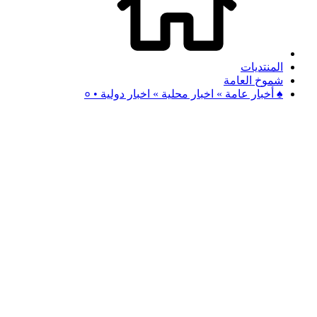
المنتديات
شموخ العامة
♠ أخبار عامة » اخبار محلية » اخبار دولية • ०