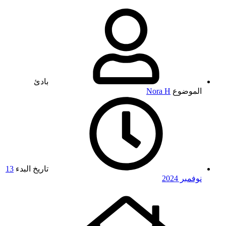
بادئ
الموضوع
Nora H
تاريخ البدء
13
نوفمبر 2024