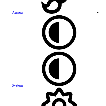
Aurora
System