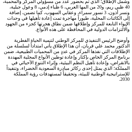
وشمل الإطلاق؛ الذي تم بحضور عدد من مسؤولي المركز والمحمية،
40 ظبي ريم، و20 من المها العربي، 6 ظباء إدمي، 8 وعول جبلية،
ونسر أذون، 3 نسور سمراء، وعقابي السهوب، كما تضمن، إضافة
إلى الكائنات المحلية، طيوراً مهاجرة تمت إعادة تأهيلها في وحدات
الإيواء التابعة للمركز وإطلاقها ضمن نطاق هجرتها كجزء من الجهود
والالتزامات الدولية في المحافظة على هذه الأنواع.
وأوضح الرئيس التنفيذي للمركز الوطني لتنمية الحياة الفطرية
الدكتور محمد علي قربان، أن هذا الإطلاق يأتي امتداداً لسلسلة من
الإطلاقات التي نفذها المركز في عددٍ من المحميات الطبيعية، ضمن
برنامج المركز الخاص بإكثار وإعادة توطين الأنواع المحلية المهددة
بالانقراض، وإعادة تأهيل النظم البيئية، وإثراء التنوع الأحيائي في
المملكة؛ الذي يمثل إحدى ركائز مبادرة السعودية الخضراء، وتنفيذاً
للإستراتيجية الوطنية للبيئة، وتحقيقاً لمستهدفات رؤية المملكة
2030.