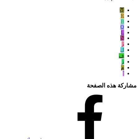
M
R
B
Q
L
N
ر
ل
ف
ز
م
ا
مشاركة هذه الصفحة