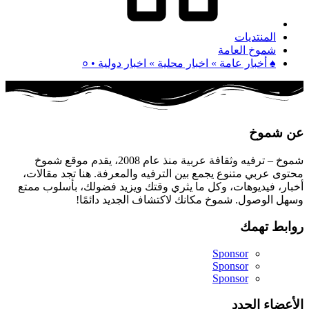
المنتديات
شموخ العامة
♠ أخبار عامة » اخبار محلية » اخبار دولية • ०
عن شموخ
شموخ – ترفيه وثقافة عربية منذ عام 2008، يقدم موقع شموخ
محتوى عربي متنوع يجمع بين الترفيه والمعرفة. هنا تجد مقالات،
أخبار، فيديوهات، وكل ما يثري وقتك ويزيد فضولك، بأسلوب ممتع
وسهل الوصول. شموخ مكانك لاكتشاف الجديد دائمًا!
روابط تهمك
Sponsor
Sponsor
Sponsor
الأعضاء الجدد