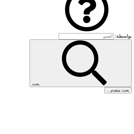
بواسطة:
بحث
بحث متقدم…