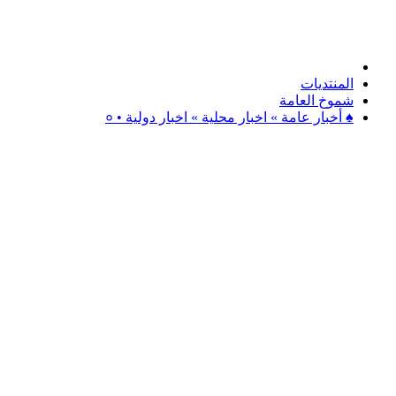
المنتديات
شموخ العامة
♠ أخبار عامة » اخبار محلية » اخبار دولية • ०