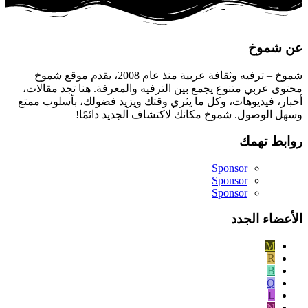
عن شموخ
شموخ – ترفيه وثقافة عربية منذ عام 2008، يقدم موقع شموخ
محتوى عربي متنوع يجمع بين الترفيه والمعرفة. هنا تجد مقالات،
أخبار، فيديوهات، وكل ما يثري وقتك ويزيد فضولك، بأسلوب ممتع
وسهل الوصول. شموخ مكانك لاكتشاف الجديد دائمًا!
روابط تهمك
Sponsor
Sponsor
Sponsor
الأعضاء الجدد
M
R
B
Q
L
N