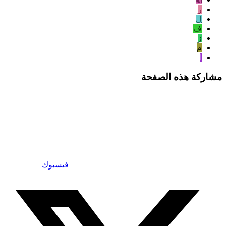
ر
ل
ف
ز
م
ا
مشاركة هذه الصفحة
فيسبوك