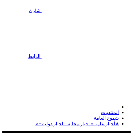
شارك
الرابط
المنتديات
شموخ العامة
♠ أخبار عامة » اخبار محلية » اخبار دولية • ०