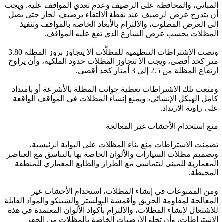
المباني، والمحافظة على الرصيف وعدم تعدي المواقف عليه. ويجب
أن يتدرج عرض الرصيف عند نقطة الالتقاء برصيف الجار حتى يصل
إلى العرض المطلوب، والالتزام بالأبعاد الخاصة بالمواقف وتنفيذ
المظلات بحسب عرض الشارع الذي تقع عليه المواقف.
ونصت الاشتراطات التنظيمية للمظلَّات ألا يتجاوز بروز المظلة 3.80
متر كحد أقصى، ويجب ألا تتجاوز المظلات حدود الملكية، وأن يراوح
ارتفاع المظلة من 2.5 إلى 3 أمتار كحد أقصى.
ومنعت تلك الاشتراطات تغطية جوانب المظلة بالأشرعة أو بامتداد
كامل الهيكل الإنشائي، ويمنع إنشاء المظلات في المواقف الواقعة
على زاوية الارتداد.
منع استخدام الأخشاب غير المعالجة
تضمنت الاشتراطات منع بناء المظلات على البوابة الرئيسية،
وتصميم مظلات السيارات والألوان الخاصة بها بالتناسق مع العناصر
المعمارية للمبنى لتتماشى مع الطراز والطابع المعماري للمنطقة
المحيطة.
ومن الممنوعات في إنشاء المظلات، استخدام الأخشاب غير
المعالجة لمقاومة الحريق وأقمشة البولستر والشينكو والمواد القابلة
للاشتعال لإنشاء المظلات، والالتزام بأكواد الألوان المعتمدة في هذه
الاشتراطات، وأن تخلو الأرضيات الخاصة بالمظلات من الحفر