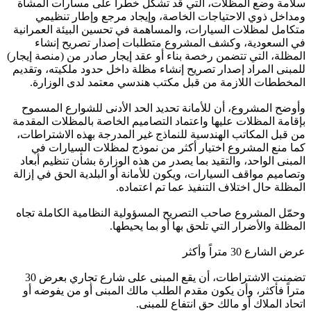
سلامة وضع المظلات، التي قد تشكل خطراً على مسارات المشاة
ومداخل ذوي الاحتياجات الخاصة، وإيجاد مرجع وإطار تنظيمي
متكامل لمظلات السيارات، والمساهمة في تحسين البيئة العمرانية
في السعودية، وكشف المشروع متطلبات إصدار تصريح إنشاء
المظلة، التي تتضمن رخصة بناء أو عقد إيجار صادر من (منصة إيجار)
للمبنى المراد إصدار تصريح إنشاء مظلة داخل حدود ملكيته، وتقديم
المخططات اللازمة من قبل مكتب هندسي معتمد لدى الوزارة.
وأوضح المشروع، أن للأمانة تحديد الحد الأدنى للشوارع المسموح
بإقامة المظلات عليها واعتماد التصاميم الخاصة بالمظلات المقدمة
من قبل المكاتب الهندسية للنماذج غير المدرجة بهذه الاشتراطات،
كما منع المشروع اختيار أكثر من نموذج لمظلات السيارات في
المبنى الواحد، والتقيد بما يصدر من هذه الوزارة بشأن تنظيم أبعاد
وتصاميم مواقف السيارات، ويكون للأمانة أو البلدية الحق في إزالة
المظلة حال اختلاف التنفيذ عما تم اعتماده.
وحمّل المشروع صاحب التصريح المسؤولية النظامية الكاملة تجاه
المظلة والأضرار التي تلحق بها أو بما يحيطها.
عرض الشارع 30 متراً وأكثر
تضمنت الاشتراطات، أن يقع المبنى على شارع تجاري بعرض 30
متراً فأكثر، وأن يكون مقدم الطلب مالك المبنى أو من يفوضه أو
اتحاد الملاك أو مالك حق انتفاع للمبنى.