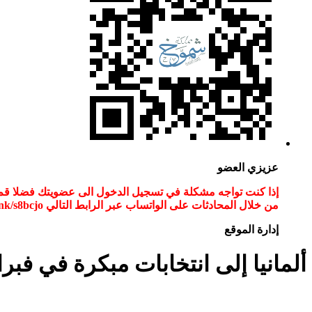
عزيزي العضو
من خلال المحادثات على الواتساب عبر الرابط التالي wa.link/s8bcjo او مسح الباركود في الصوره
إدارة الموقع
ألمانيا إلى انتخابات مبكرة في فبرا