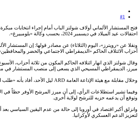
#1
فتح المستشار الألماني أولاف شولتز الباب أمام إجراء انتخابات مبكرة
احتفالات عيد الميلاد في ديسمبر 2024، بحسب وكالة «بلومبيرغ».
أحزاب الائتلاف الحاكم «الديمقراطي الاجتماعي والخضر والمحافظين»
وقال شولتز الذي انهار ائتلافه الحاكم المكون من ثلاثة أحزاب، الأسب
ميرز، الديمقراطي المسيحي الذي يسعى إلى منصب المستشار في محاو
وخلال مقابلة مع هيئة الإذاعة العامة ARD ليل الأحد، أفاد بأنه «طلب التصويت على الثقة قبل عيد الميلاد، إذا تبنى الجميع هذا الرأي بشكل مشترك، فهذا لا يمثل مشكلة بالنسبة لي على الإطلاق».
وتوقع أن يدعمه حزبه للترشح لولاية أخرى.
وانزلق أكبر اقتصاد في أوروبا إلى حالة من عدم اليقين السياسي بعد أ
لتعزيز الدعم العسكري لأوكرانيا.