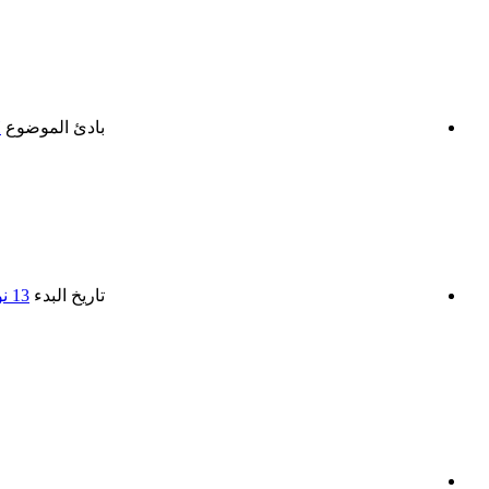
بادئ الموضوع
H
تاريخ البدء
13 نوفمبر 2024