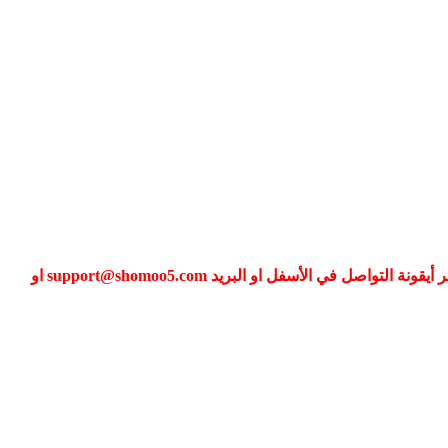
إذا كنت تواجه مشكلة في تسجيل الدخول الى عضويتك فضلا قم بطلب تغيير كلمة المرور عبر (نسيت كلمة المرور) أو التواصل معنا عبر أيقونة التواصل في الأسفل او البريد support@shomoo5.com او