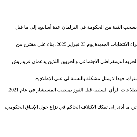
ت بسحب الثقة من الحكومة في البرلمان عدة أسابيع، إلى ما قبل
ونقلا عن «رويترز»، اليوم (الثلاثاء) عن مصادر قولها: إن المستشار الألماني سيجري تصويتاً بسحب الثقة في 16 ديسمبر القادم، على أن يتم إجراء الانتخابات الجديدة يوم 23 فبراير 2025، بناء على مقترح من
ين لحزبه الديمقراطي الاجتماعي والحزبين اللذين يدعمان فريدريش
وفيما تشير استطلاعات الرأي، إلى أن ميرز المرشح الأوفر حظاً في الانتخابات، عبر شولتز عن ثقته في الفوز، قائلاً إنه تحدى سابقاً أرقام استطلاعات الرأي السلبية قبل الفوز بمنصب المستشار في عام 2021.
ر، ما أدى إلى تفكك الائتلاف الحاكم في نزاع حول الإنفاق الحكومي،