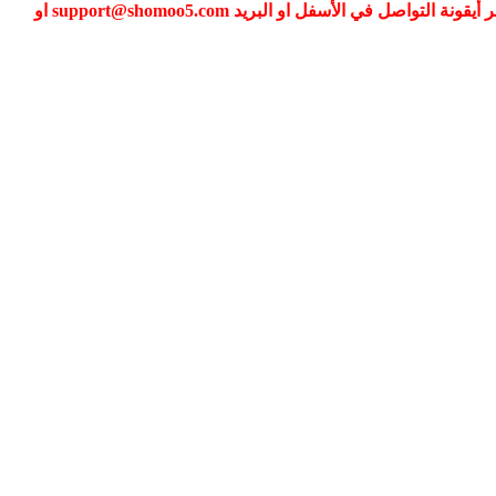
إذا كنت تواجه مشكلة في تسجيل الدخول الى عضويتك فضلا قم بطلب تغيير كلمة المرور عبر (نسيت كلمة المرور) أو التواصل معنا عبر أيقونة التواصل في الأسفل او البريد support@shomoo5.com او