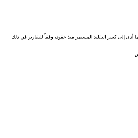
 الديمقراطي منصبه رسمياً، ما أدى إلى كسر التقليد المستمر منذ عقود، وفقاً للتقارير في ذلك
س.