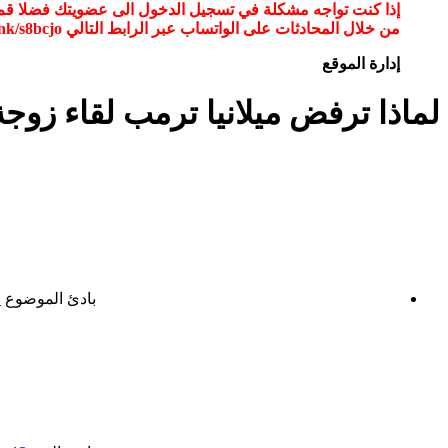
من خلال المحادثات على الواتساب عبر الرابط التالي wa.link/s8bcjo او مسح الباركود في الصوره
إدارة الموقع
لماذا ترفض ميلانيا ترمب لقاء زوجة
بادئ الموضوع
H