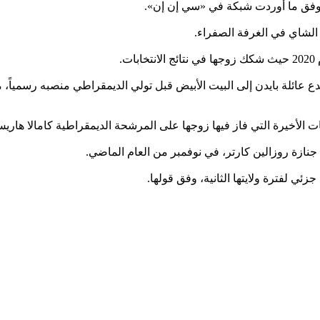
نه. وفق ما أوردت شبكة في «سي إن إن».
.
 بعد أن خسر ترمب محاولته لإعادة انتخابه في عام 2020، لم يدع عائلة بايدن إلى البيت الأبيض قبل تولي
ت الأخيرة التي فاز فيها زوجها على المرشحة الديمقراطية كامالا هاري
نازة روزالين كارتر، في نوفمبر من العام الماضي.
ئي لفترة ولايتها الثانية، وفق قولها.