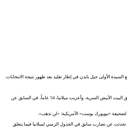
السيدة الأولى جيل بايدن في إطار تقليد بعد ظهور نتيجة الانتخابات.
وداهم مكتب التحقيقات الفيدرالي مقر إقامة ترمب في مارالاغو، في أغسطس 2022، في تحقيقهم في حجب الرئيس الخامس والأربعين لوثائق البيت الأبيض السرية. وأعربت ميلانيا، 54 عاماً، في السابق عن
ا لصحيفة «نيويورك بوست» الأمريكية: «لن تذهب».
 تحدثت عن تضارب سابق في الجدول الزمني لميلانيا فيما يتعلق