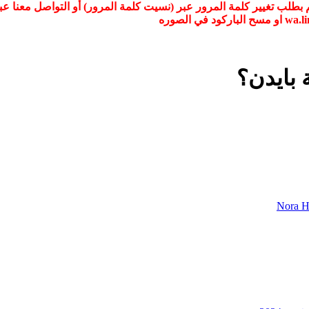
 بايدن؟
Nora 