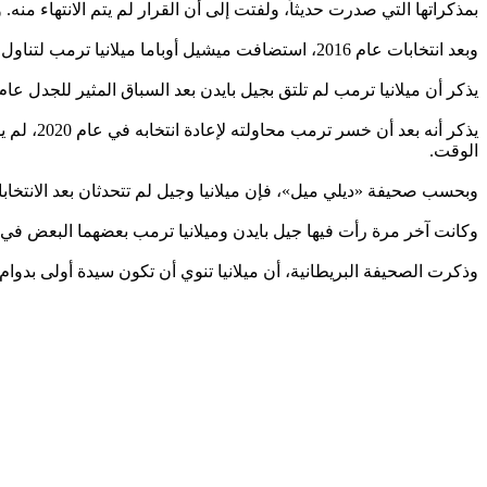
بمذكراتها التي صدرت حديثاً، ولفتت إلى أن القرار لم يتم الانتهاء م
وبعد انتخابات عام 2016، استضافت ميشيل أوباما ميلانيا ترمب لتناول الشاي في الغرفة الصفراء.
يذكر أن ميلانيا ترمب لم تلتق بجيل بايدن بعد السباق المثير للجدل عام 2020 حيث شكك زوجها في نتائج الانتخابات
يذكر أنه
الوقت.
وبحسب صحيفة «ديلي ميل»، فإن ميلانيا وجيل لم تتحدثان بعد الانتخابا
وكانت آخر مرة رأت فيها جيل بايدن وميلانيا ترمب بعضهما البعض في ج
وذكرت الصحيفة البريطانية، أن ميلانيا تنوي أن تكون سيدة أولى بدوام جز