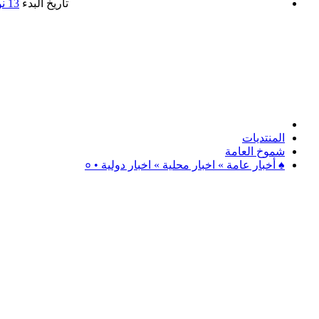
تاريخ البدء
13 نوفمبر 2024
المنتديات
شموخ العامة
♠ أخبار عامة » اخبار محلية » اخبار دولية • ०