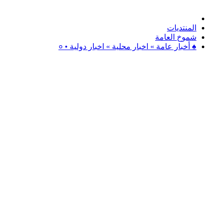
المنتديات
شموخ العامة
♠ أخبار عامة » اخبار محلية » اخبار دولية • ०