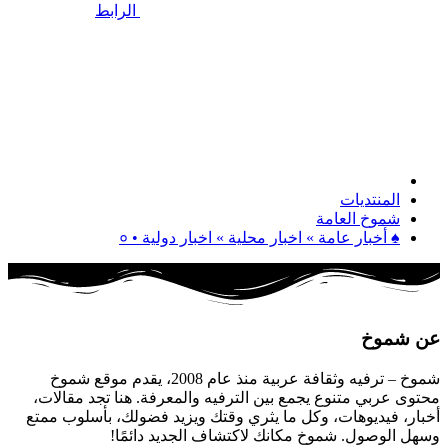
الرابط
المنتديات
شموخ العامة
♠ أخبار عامة » اخبار محلية » اخبار دولية • ०
عن شموخ
شموخ – ترفيه وثقافة عربية منذ عام 2008، يقدم موقع شموخ
محتوى عربي متنوع يجمع بين الترفيه والمعرفة. هنا تجد مقالات،
أخبار، فيديوهات، وكل ما يثري وقتك ويزيد فضولك، بأسلوب ممتع
وسهل الوصول. شموخ مكانك لاكتشاف الجديد دائمًا!