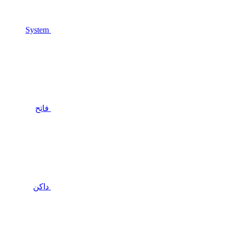
System
فاتح
داكن