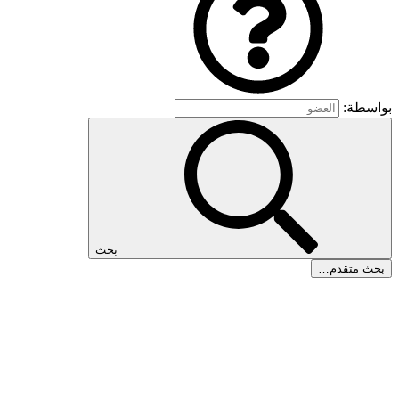
بواسطة:
بحث
بحث متقدم…