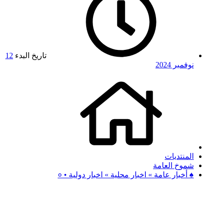
تاريخ البدء
12
نوفمبر 2024
المنتديات
شموخ العامة
♠ أخبار عامة » اخبار محلية » اخبار دولية • ०