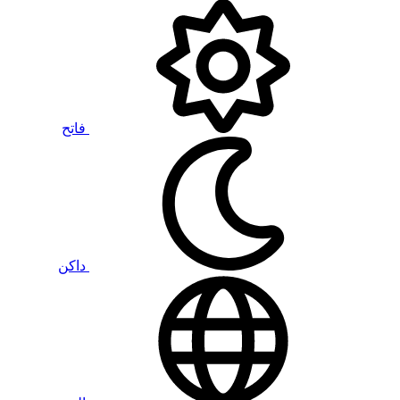
فاتح
داكن