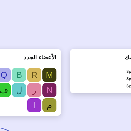
مك
الأعضاء الجدد
Sp
Q
B
R
M
Sp
Sp
N
ر
ل
ف
م
ا