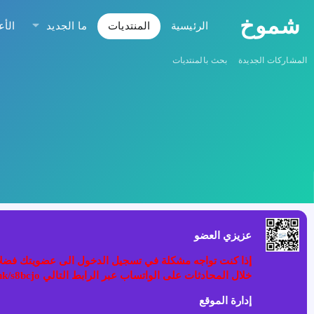
شموخ
الرئيسية
المنتديات
ما الجديد
الأع
المشاركات الجديدة
بحث بالمنتديات
عزيزي العضو
خلال المحادثات على الواتساب عبر الرابط التالي wa.link/s8bcjo او مسح الباركود في الصوره
إدارة الموقع