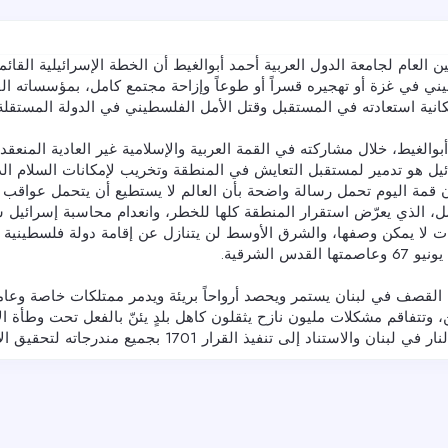
ين العام لجامعة الدول العربية أحمد أبوالغيط أن الخطة الإسرائيلية القا
ني في غزة أو تهجيره قسراً أو طوعاً وإزاحة مجتمع كامل، بمؤسساته الق
انية استعادته في المستقبل وقتل الأمل الفلسطيني في الدولة المستقلة
بوالغيط، خلال مشاركته في القمة العربية والإسلامية غير العادية المنعق
ئيل هو تدمير لمستقبل التعايش في المنطقة وتخريب لإمكانات السلام الذ
أن قمة اليوم تحمل رسالة واضحة بأن العالم لا يستطيع أن يتحمل عواقب إ
ل، الذي يعرّض استقرار المنطقة كلها للخطر، وانعدام محاسبة إسرائيل 
لا يمكن وصفها، والشرق الأوسط لن يتنازل عن إقامة دولة فلسطينية
 القصف في لبنان يستمر ويحصد أرواحاً بريئة ويدمر ممتلكات خاصة وعامة
ن، وتتفاقم مشكلات مليون نازح يثقلون كاهل بلدٍ يئنّ بالفعل تحت وطأة
بنان والاستناد إلى تنفيذ القرار 1701 بجميع مندرجاته لتحقيق الأمن على جانبي الحدود.