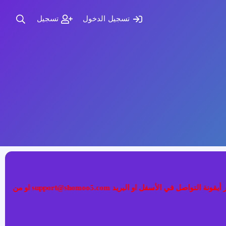
تسجيل الدخول
تسجيل
إذا كنت تواجه مشكلة في تسجيل الدخول الى عضويتك فضلا قم بطلب تغيير كلمة المرور عبر (نسيت كلمة المرور) أو التواصل معنا عبر أيقونة التواصل في الأسفل او البريد support@shomoo5.com او من