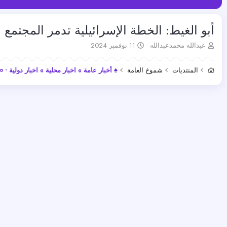
أبو الغيط: الخطة الإسرائيلية تدمر المجتمع
ب
ت
عبدالله محمدعبدالله
11 نوفمبر 2024
ا
ا
د
ر
المنتديات
شموخ العامة
♠ أخبار عامة » اخبار محلية » اخبار دولية • ०
ئ
ي
ا
خ
ل
ا
م
ل
و
ب
ض
د
و
ء
ع