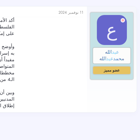
11 نوفمبر 2024
أكد الأم
ع
الفلسطي
على إمك
وأوضح أ
عبدالله
به إسرا
محمدعبدالله
مفيداً 
المتواص
عضو مميز
مخططات 
الـ4 من يونيو 67 وعاصمتها القدس الشرقية.
وبين أن
المدنيي
إطلاق النار في ل