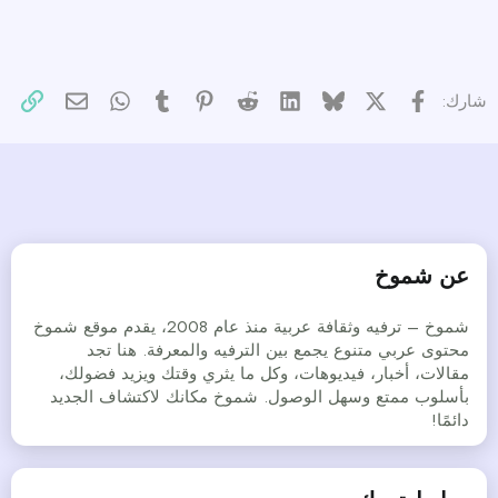
X
فيسبوك
Bluesky
LinkedIn
Reddit
Pinterest
Tumblr
WhatsApp
الرا
البريد الإل
شارك:
عن شموخ
شموخ – ترفيه وثقافة عربية منذ عام 2008، يقدم موقع شموخ
محتوى عربي متنوع يجمع بين الترفيه والمعرفة. هنا تجد
مقالات، أخبار، فيديوهات، وكل ما يثري وقتك ويزيد فضولك،
بأسلوب ممتع وسهل الوصول. شموخ مكانك لاكتشاف الجديد
دائمًا!