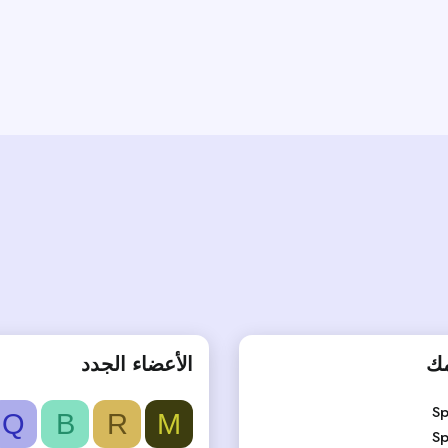
وني
مك
الأعضاء الجدد
Sp
Q
B
R
M
Sp