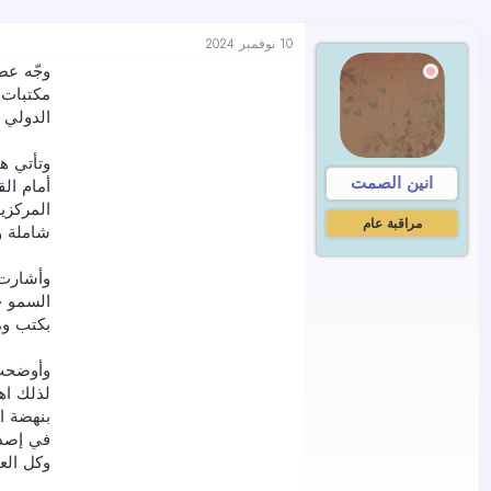
10 نوفمبر 2024
الدولي لل
وتأتي ه
انين الصمت
أمام الق
المركزي
مراقبة عام
شاملة و
وأشارت 
السمو ح
بكتب وم
وأوضحت 
لذلك اه
بنهضة ا
في إصدا
وكل الع