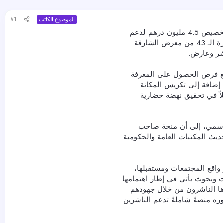
#1
الموضوع الكاتب
وجّه عضو المجلس الأعلى حاكم الشارقة الدكتور سلطان بن محمد القاسمي، بتخصيص 4.5 مليون درهم لدعم
مكتبات الشارقة العامة والحكومية بجديد إصدارات الناشرين المشاركين في الدورة الـ 43 من معرض الشارقة
سيع فرص الحصول على المعرفة
، إضافة إلى تكريس المكانة
يلاً في تحقيق نهضة حضارية
قاسمي، إلى أن منحة صاحب
ديث المكتبات العامة والحكومية
واقع المجتمعات ومستقبلها،
ت وبحوث يأتي في إطار اهتمامها
دها الناشرون من خلال جهودهم
ه منصةً شاملةً تدعم الناشرين