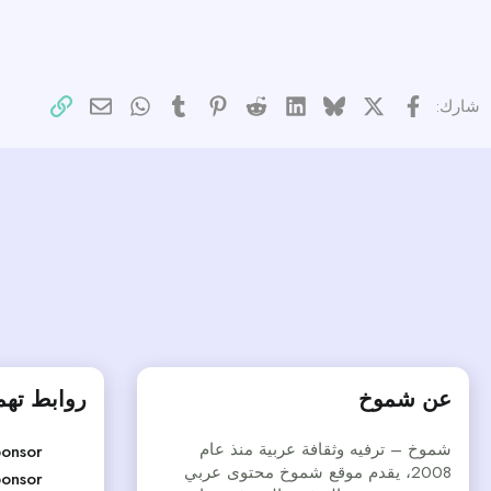
X
فيسبوك
Bluesky
LinkedIn
Reddit
Pinterest
Tumblr
WhatsApp
الرابط
البريد الإلكتر
شارك:
عن شموخ
روابط ته
شموخ – ترفيه وثقافة عربية منذ عام
onsor
2008، يقدم موقع شموخ محتوى عربي
onsor