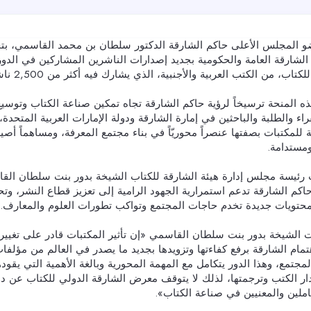
كتاب، من الكتب العربية والأجنبية، الذي يشارك فيه أكثر من 2,500 ناشر وعارض.
ذه المنحة ترسيخاً لرؤية حاكم الشارقة تجاه تمكين صناعة الكتاب وتو
راء والطلبة والباحثين في إمارة الشارقة ودولة الإمارات العربية المتحدة
ة للمكتبات بصفتها عنصراً محوريّاً في بناء مجتمع المعرفة، ومساهماً أص
مستدامة.
رئيسة مجلس إدارة هيئة الشارقة للكتاب الشيخة بدور بنت سلطان ال
اكم الشارقة تدعم استمرارية الجهود الرامية إلى تعزيز قطاع النشر، وتح
حتويات جديدة تخدم حاجات المجتمع وتواكب تطورات العلوم والمعارف.
الشيخة بدور بنت سلطان القاسمي «إن تأثير المكتبات قادر على تغيير 
تمام الشارقة برفع كفاءتها وتزويدها بجديد ما يصدر في العالم من مؤلفا
لمجتمع، وهذا الدور يتكامل مع المهمة المحورية وبالغة الأهمية التي يقو
ر الكتب وترجمتها، لذلك لا يتوقف معرض الشارقة الدولي للكتاب عن دور
املين والمعنيين في صناعة الكتاب».