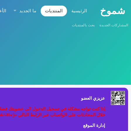
شموخ
الرئيسية
المنتديات
ما الجديد
الأع
المشاركات الجديدة
بحث بالمنتديات
عزيزي العضو
خلال المحادثات على الواتساب عبر الرابط التالي wa.link/s8bcjo او مسح الباركود في الصوره
إدارة الموقع