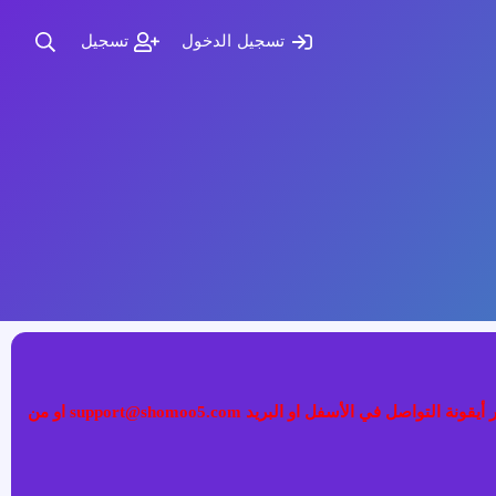
تسجيل الدخول
تسجيل
إذا كنت تواجه مشكلة في تسجيل الدخول الى عضويتك فضلا قم بطلب تغيير كلمة المرور عبر (نسيت كلمة المرور) أو التواصل معنا عبر أيقونة التواصل في الأسفل او البريد support@shomoo5.com او من