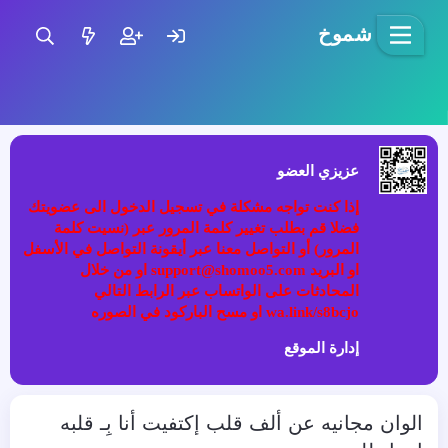
شموخ
عزيزي العضو
إذا كنت تواجه مشكلة في تسجيل الدخول الى عضويتك
فضلا قم بطلب تغيير كلمة المرور عبر (نسيت كلمة
المرور) أو التواصل معنا عبر أيقونة التواصل في الأسفل
او البريد support@shomoo5.com او من خلال
المحادثات على الواتساب عبر الرابط التالي
wa.link/s8bcjo او مسح الباركود في الصوره
إدارة الموقع
الوان مجانيه عن ألف قلب إكتفيت أنا بِـ قلبه