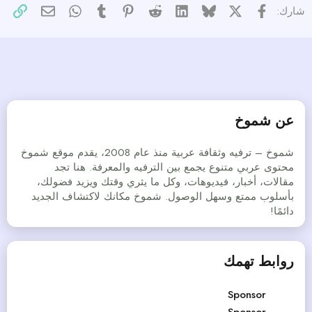
X
فيسبوك
Bluesky
LinkedIn
Reddit
Pinterest
Tumblr
WhatsApp
الرا
البريد الإل
شارك:
عن شموخ
شموخ – ترفيه وثقافة عربية منذ عام 2008، يقدم موقع شموخ
محتوى عربي متنوع يجمع بين الترفيه والمعرفة. هنا تجد
مقالات، أخبار، فيديوهات، وكل ما يثري وقتك ويزيد فضولك،
بأسلوب ممتع وسهل الوصول. شموخ مكانك لاكتشاف الجديد
دائمًا!
روابط تهمك
Sponsor