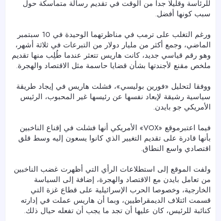
للرئاسة وقليلا جدا من الوقت في تقديم رسالة متماسكة حول
سبب كونها أفضل.
ورغم التغلب على ترمب في مناظرتهما الوحيدة في 10 سبتمبر
الماضي، وجمع أكثر من مليار دولار من التبرعات في ثلاثة أشهر،
وهو رقم قياسي جديد، كانت هاريس تتعثر عندما طُلِب منها تقديم
ملخص مقنع لأجندتها بشأن قضايا حاسمة مثل الاقتصاد والهجرة.
ووفقا لتحليل «فورين بوليسي»، فشلت هاريس في إيجاد طريقة
سياسية رشيقة لإبعاد نفسها عن رئيسها غير المحبوب، الرئيس
الأمريكي جو بايدن.
فيما اعتبرموقع «VOX» الأمريكي أنها فشلت في إقناع الناخبين
بأنها قادرة على تقديم التغيير الذي كانوا يسعون إليه وسط قلق
اقتصادي واسع النطاق.
ولفت الموقع إلى استطلاعات الرأي التي أظهرت غضب الناخبين
من تعامل بايدن مع الاقتصاد والهجرة، إضافة إلى السياسة
الخارجية، وخصوصا الحرب الإسرائيلية على قطاع غزة التي
قسمت ائتلاف الديمقراطيين، وبما أن هاريس عملت في إدارته
كنائبة للرئيس، كان عليها أن تجد ما يجب أن تفعله حيال ذلك.