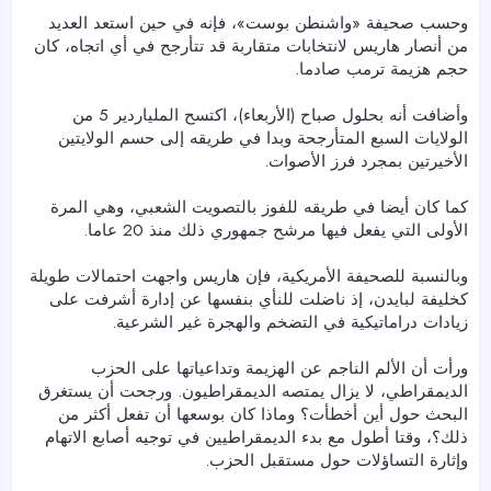
وحسب صحيفة «واشنطن بوست»، فإنه في حين استعد العديد
من أنصار هاريس لانتخابات متقاربة قد تتأرجح في أي اتجاه، كان
حجم هزيمة ترمب صادما.
وأضافت أنه بحلول صباح (الأربعاء)، اكتسح الملياردير 5 من
الولايات السبع المتأرجحة وبدا في طريقه إلى حسم الولايتين
الأخيرتين بمجرد فرز الأصوات.
كما كان أيضا في طريقه للفوز بالتصويت الشعبي، وهي المرة
الأولى التي يفعل فيها مرشح جمهوري ذلك منذ 20 عاما.
وبالنسبة للصحيفة الأمريكية، فإن هاريس واجهت احتمالات طويلة
كخليفة لبايدن، إذ ناضلت للنأي بنفسها عن إدارة أشرفت على
زيادات دراماتيكية في التضخم والهجرة غير الشرعية.
ورأت أن الألم الناجم عن الهزيمة وتداعياتها على الحزب
الديمقراطي، لا يزال يمتصه الديمقراطيون. ورجحت أن يستغرق
البحث حول أين أخطأت؟ وماذا كان بوسعها أن تفعل أكثر من
ذلك؟، وقتا أطول مع بدء الديمقراطيين في توجيه أصابع الاتهام
وإثارة التساؤلات حول مستقبل الحزب.