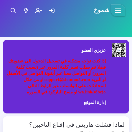
شموخ
عزيزي العضو
إذا كنت تواجه مشكلة في تسجيل الدخول الى عضويتك
فضلا قم بطلب تغيير كلمة المرور عبر (نسيت كلمة
المرور) أو التواصل معنا عبر أيقونة التواصل في الأسفل
او البريد support@shomoo5.com او من خلال
المحادثات على الواتساب عبر الرابط التالي
wa.link/s8bcjo او مسح الباركود في الصوره
إدارة الموقع
لماذا فشلت هاريس في إقناع الناخبين؟