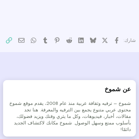
X
فيسبوك
Bluesky
LinkedIn
Reddit
Pinterest
Tumblr
WhatsApp
الرا
البريد الإل
شارك:
عن شموخ
شموخ – ترفيه وثقافة عربية منذ عام 2008، يقدم موقع شموخ
محتوى عربي متنوع يجمع بين الترفيه والمعرفة. هنا تجد
مقالات، أخبار، فيديوهات، وكل ما يثري وقتك ويزيد فضولك،
بأسلوب ممتع وسهل الوصول. شموخ مكانك لاكتشاف الجديد
دائمًا!