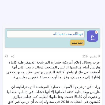
عبدالله محمدعبدالله
ع
عضو مميز
9 نوفمبر 2024
#1
عزت وسائل إعلام أمريكية خسارة المرشحة الديمقراطية كامالا
هاريس أمام منافسها الرئيس المنتخب دونالد ترمب، إلى أنها
أخفقت في فك ارتباطها كنائبة للرئيس برئيس «غير محبوب» في
إشارة إلى جو بايدن، وفق ما أوردت مجلة «فورين بوليسي».
ورأت في ترشيحها لأسباب خسارة المرشحة الديمقراطية، أن
هاريس وبعد بداية لافتة لحملتها إلا أنها فشلت في إتمامها خطابيا.
واعتبرت أن كامالا قضت وقتا طويلا للغاية، كما فعلت هيلاري
كلينتون في انتخابات 2016 في محاولة إثبات أن ترمب غير لائق