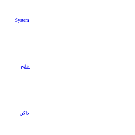
System
فاتح
داكن