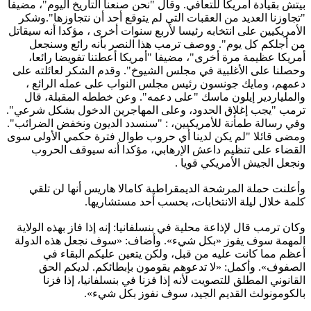
بيتش بقيادة أمريكا للتعافي. وقال "نحن صنعنا التاريخ اليوم"، مضيفا
"تجاوزنا العديد من العقبات التي لم يتوقع أحد أن نتجاوزها".وشكر
الأمريكيين على انتخابه رئيسا لأربع سنوات أخرى ، مؤكدا أنه سيقاتل
من أجلكم كل يوم". ووصف ترمب هذا النصر بأنه رائع وسنجعل
أمريكا عظيمة مرة أخرى"، مضيفا "أمريكا أعطتنا تفويضا رائعا،
وحصلنا على الأغلبية في مجلس الشيوخ". وقدم الشكر لعائلته على
دعمهم، ومايك جونسون رئيس مجلس النواب على عمله الرائع ،
والملياردير إيلون ماسك "على دعمه". وعن خططه المقبلة، قال
ترمب "يجب إغلاق الحدود، وعلى المهاجرين الدخول بشكل شرعي".
وفي رسالة طمأنة للأمريكيين، : "سنسدد الديون ونخفض الضرائب".
ومضى قائلا "لم يكن لدينا أي حروب طوال فترة حكمي الأولى سوى
القضاء على تنظيم داعش الإرهابي، مؤكدا أنه سيوقف الحروب
ونجعل الجيش الأمريكي قويا .
وأعلنت حملة المرشحة الديمقراطية كامالا هاريس أنها لن تلقي
كلمة خلال ليلة الانتخابات، بحسب أحد مستشاريها.
وكان ترمب قال لإذاعة محلية في بنسلفانيا: إنه إذا فاز بهذه الولاية
المهمة سوف يفوز «بكل شيء». وأضاف: «سوف نجعل هذه الدولة
أعظم مما كانت عليه من قبل، ولكن يتعين عليكم البقاء في
الصفوف». وأكمل: «لا تدعوهم يقومون بإبطائكم. لديكم الحق
القانوني المطلق للتصويت لأنه إذا فزنا في بنسلفانيا، إذا فزنا
بالكومونولث القديم الجيد، سوف نفوز بكل شيء».