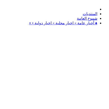
المنتديات
شموخ العامة
♠ أخبار عامة » اخبار محلية » اخبار دولية • ०