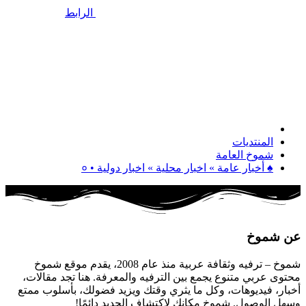
الرابط
المنتديات
شموخ العامة
♠ أخبار عامة » اخبار محلية » اخبار دولية • ०
عن شموخ
شموخ – ترفيه وثقافة عربية منذ عام 2008، يقدم موقع شموخ
محتوى عربي متنوع يجمع بين الترفيه والمعرفة. هنا تجد مقالات،
أخبار، فيديوهات، وكل ما يثري وقتك ويزيد فضولك، بأسلوب ممتع
وسهل الوصول. شموخ مكانك لاكتشاف الجديد دائمًا!