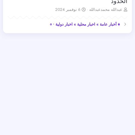
الحدود
ب
ت
عبدالله محمدعبدالله
6 نوفمبر 2024
ا
ا
د
ر
♠ أخبار عامة » اخبار محلية » اخبار دولية • ०
ئ
ي
ا
خ
ل
ا
م
ل
و
ب
ض
د
و
ء
ع