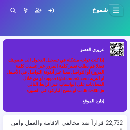
شموخ
عزيزي العضو
إذا كنت تواجه مشكلة في تسجيل الدخول الى عضويتك
فضلا قم بطلب تغيير كلمة المرور عبر (نسيت كلمة
المرور) أو التواصل معنا عبر أيقونة التواصل في الأسفل
او البريد support@shomoo5.com او من خلال
المحادثات على الواتساب عبر الرابط التالي
wa.link/s8bcjo او مسح الباركود في الصوره
إدارة الموقع
22,732 قراراً ضد مخالفي الإقامة والعمل وأمن