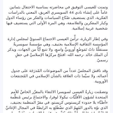
‏وتمنت للعيسى التوفيق في محاضرته بمناسبة الاحتفال بثمانين
عاماً على إنشاء نادي 44 السويسري العريق، المعني بالدراسات
الفكرية، الذي يستضيف صُنّاع السياسات والفكر من رؤساء الدول
وكبار المفكرين والفلاسفة، وهي المرة الأولى التي يستضيف فيها
شخصية عربية إسلامية.
وفي إطار الزيارة، ترأَّسَ العيسى الاجتماعَ السنويَّ لمجلس إدارة
المؤسسة الثقافية الإسلامية بجنيف، وهي مؤسسةٌ سويسريةٌ
مستقلَّةٌ ذاتُ تَمَوضُعٍ أوروبيٍّ واسعٍ، ولا تتبع أيّاً من الجهات، ويذكر
أن الملك خالد -رحمه الله- افتتَحَ مركزَها الإسلاميَّ في حفلٍ
رسميّ.
وقد ناقشَ المجلسُ عدداً من الموضوعات المُدرَجَة على جدول
أعماله، ولا سيَّما ذات العلاقة بالشأن الإسلامي في المُجتمَعات
الأوروبية.
وتضمّنت زيارةُ العيسى لسويسرا الالتقاءَ بالمقرِّر الخاصِّ للأمم
المتحدة لشؤون الأقلِّيَّات نيكولا لوفرا، والاجتماعَ برئيس مُنظَّمة
«أطبَّاء بلا حدود» كريستوس كريستو، في مقرّ المنظمة بجنيف،
الذي نوّهَ بالدور المُهمّ الذي تضْطَلع به الرابطةُ في المجال الإغاثيِّ