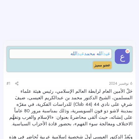
عبدالله محمدعبدالله
ع
عضو مميز
6 نوفمبر 2024
#1
حَلّ الأمين العام لرابطة العالم الإسلامي، رئيس هيئة علماء
المسلمين، الشيخ الدكتور محمد بن عبدالكريم العيسى، ضيفَ
شرفٍ على نادي 44 (Club 44) للدراسات الفكرية، في مقرّه
بمدينة لاشو دو فون السويسرية، وذلك بمناسبة مرور 80 عاماً
على إنشائه، حيث ألقى محاضرةً بعنوان: «الإسلام والغرب وتفهُّم
الاختلاف ومعالجة سوء الفهم»، بحضور قادة الأحزاب السياسية.
ويُعَدّ الدكتور العيسى أولَ شخصيةٍ إسلاميةٍ عربيةٍ تُحاضِر في هذه