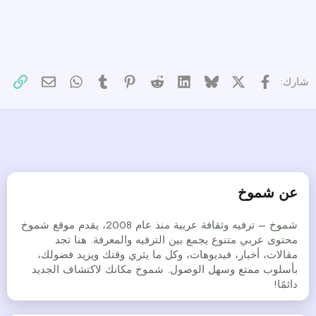
X
فيسبوك
Bluesky
LinkedIn
Reddit
Pinterest
Tumblr
WhatsApp
الرا
البريد الإل
شارك:
عن شموخ
شموخ – ترفيه وثقافة عربية منذ عام 2008، يقدم موقع شموخ
محتوى عربي متنوع يجمع بين الترفيه والمعرفة. هنا تجد
مقالات، أخبار، فيديوهات، وكل ما يثري وقتك ويزيد فضولك،
بأسلوب ممتع وسهل الوصول. شموخ مكانك لاكتشاف الجديد
دائمًا!