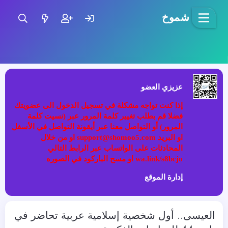
شموخ
عزيزي العضو
إذا كنت تواجه مشكلة في تسجيل الدخول الى عضويتك
فضلا قم بطلب تغيير كلمة المرور عبر (نسيت كلمة
المرور) أو التواصل معنا عبر أيقونة التواصل في الأسفل
او البريد support@shomoo5.com او من خلال
المحادثات على الواتساب عبر الرابط التالي
wa.link/s8bcjo او مسح الباركود في الصوره
إدارة الموقع
العيسى.. أول شخصية إسلامية عربية تحاضر في