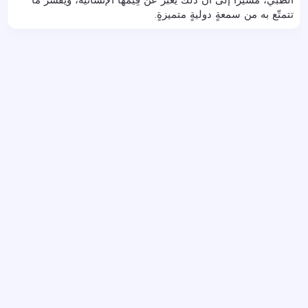
الطبّيِّ، مُشيرًا إلى أنَّ ذلك يُعَبِّر عن قِيَمها الإنسانية، ويُفَسِّر ما
تتمتّع به من سمعةٍ دوليةٍ متميزةٍ.