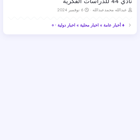
نادي 44 للدراسات الفكرية
ب
ت
عبدالله محمدعبدالله
6 نوفمبر 2024
ا
ا
د
ر
♠ أخبار عامة » اخبار محلية » اخبار دولية • ०
ئ
ي
ا
خ
ل
ا
م
ل
و
ب
ض
د
و
ء
ع