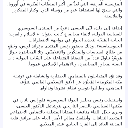
المؤسسة العريقة، التي تُعَدُّ من أكبرِ المنصَّات الفكرية في أوروبا،
والتي سبقَ لها استضافةُ عددٍ من رؤساء الدول وكبار المفكرين
والفلاسفة.
إضافة إلى ذلك، لبّى العيسى دعوةً من المنتدى السويسري
للسياسة الدولية، لإلقاء محاضرةٍ كانت بعنوان: «الإسلام والغرب:
الحاجة المُلحّة لتجديد الحوار في مواجهة الاضطرابات
الجيوسياسية»، وذلك بحضور رئيس المنتدى برتراند لويس، وجَمْعٍ
من صُنَّاع السياسات والمفكّرين والإعلاميّين. وتلا المحاضرةَ حوارٌ
مُوسَّعٌ تناولَ عدداً من القضايا المُتفاعِلة على السَّاحة الدولية ذات
الصلة بمحاور المحاضرة، وبالاهتمام الإسلامي عموماً.
وقد نوّه المتداخلون بالمضامين الحضارية والشاملة في «وثيقة
مكة المكرمة» المُعَبِّرَة عن الأُفق الإسلامي العالمي بتنوُّعه
المذهبي، وطالبوا بتوسيع نطاق نشرها وتداولها.
واستقبلت رئيس مجلس الدولة السويسرية فلورانس ناتار، في
مكتبها السياسي بالقصر التاريخي بنوشاتيل الدكتور العيسى،
وجرى خلال اللقاء مناقشة القضايا المتعلقة بالتضامن الاجتماعي
المتعدد الثقافات. وأطلعتْ معالي الأمين العام على مرافق قلعة
المدينة العائد إلى القرن الحادي عشر الميلادي.