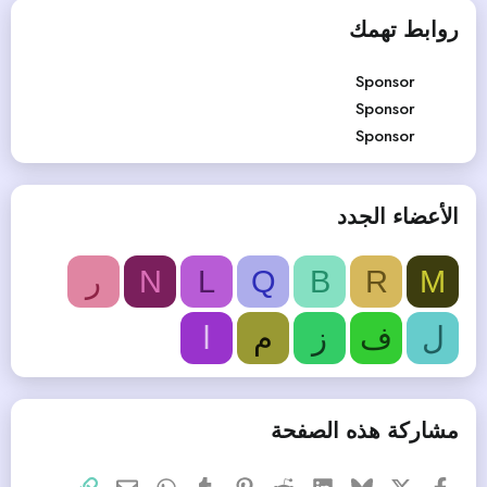
روابط تهمك
Sponsor
Sponsor
Sponsor
الأعضاء الجدد
M
R
B
Q
L
N
ر
ل
ف
ز
م
ا
مشاركة هذه الصفحة
X
فيسبوك
Bluesky
LinkedIn
Reddit
Pinterest
Tumblr
WhatsApp
الرابط
البريد الإلكتروني