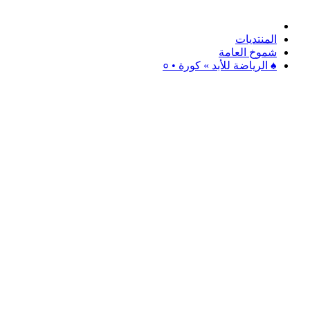
المنتديات
شموخ العامة
♠ الرياضة للأبد » كورة • ०