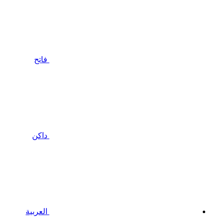
فاتح
داكن
العربية