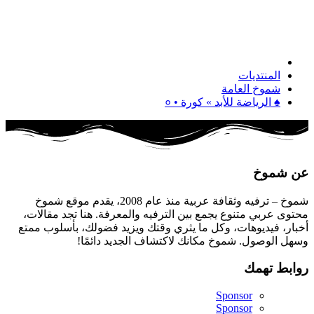
المنتديات
شموخ العامة
♠ الرياضة للأبد » كورة • ०
عن شموخ
شموخ – ترفيه وثقافة عربية منذ عام 2008، يقدم موقع شموخ
محتوى عربي متنوع يجمع بين الترفيه والمعرفة. هنا تجد مقالات،
أخبار، فيديوهات، وكل ما يثري وقتك ويزيد فضولك، بأسلوب ممتع
وسهل الوصول. شموخ مكانك لاكتشاف الجديد دائمًا!
روابط تهمك
Sponsor
Sponsor