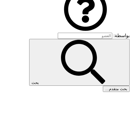
بواسطة:
بحث
بحث متقدم…