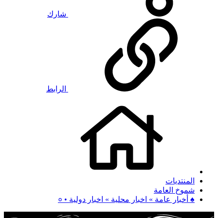
شارك
الرابط
المنتديات
شموخ العامة
♠ أخبار عامة » اخبار محلية » اخبار دولية • ०