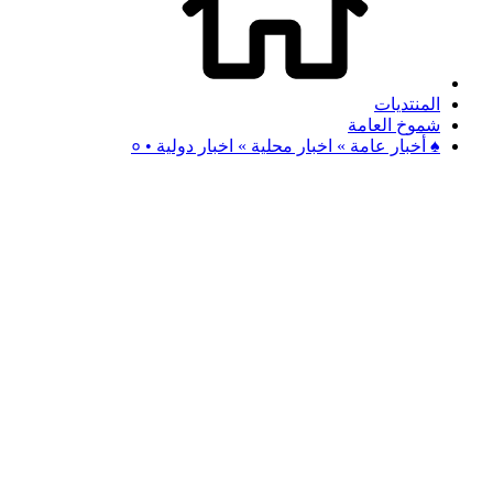
المنتديات
شموخ العامة
♠ أخبار عامة » اخبار محلية » اخبار دولية • ०