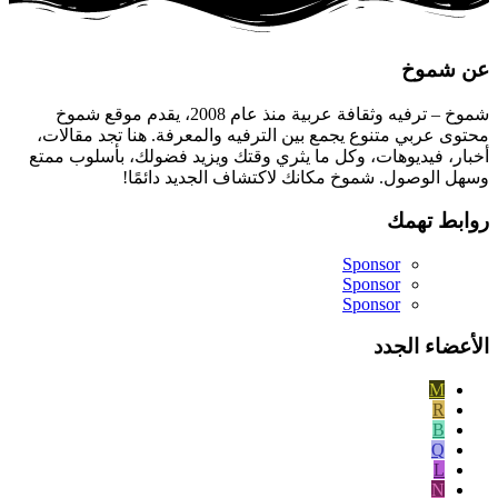
عن شموخ
شموخ – ترفيه وثقافة عربية منذ عام 2008، يقدم موقع شموخ
محتوى عربي متنوع يجمع بين الترفيه والمعرفة. هنا تجد مقالات،
أخبار، فيديوهات، وكل ما يثري وقتك ويزيد فضولك، بأسلوب ممتع
وسهل الوصول. شموخ مكانك لاكتشاف الجديد دائمًا!
روابط تهمك
Sponsor
Sponsor
Sponsor
الأعضاء الجدد
M
R
B
Q
L
N