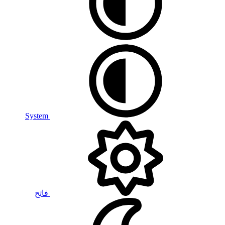
System
فاتح