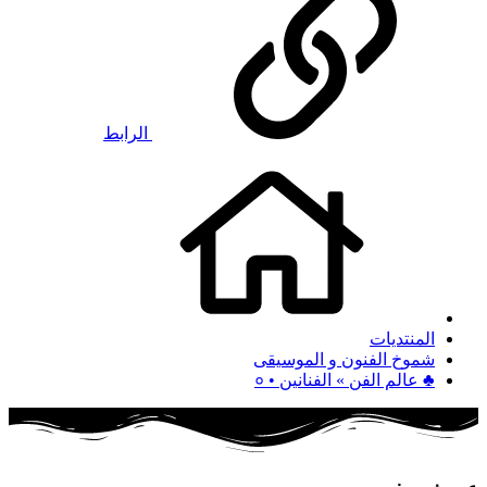
الرابط
المنتديات
شموخ الفنون و الموسيقى
♣ عالم الفن » الفنانين • ०