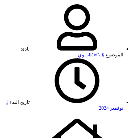
بادئ
الموضوع
هَـ-ђāŵĩ-ـَاوِي
تاريخ البدء
1
نوفمبر 2024