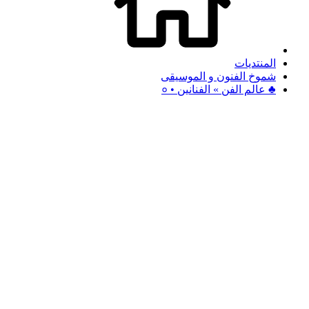
المنتديات
شموخ الفنون و الموسيقى
♣ عالم الفن » الفنانين • ०