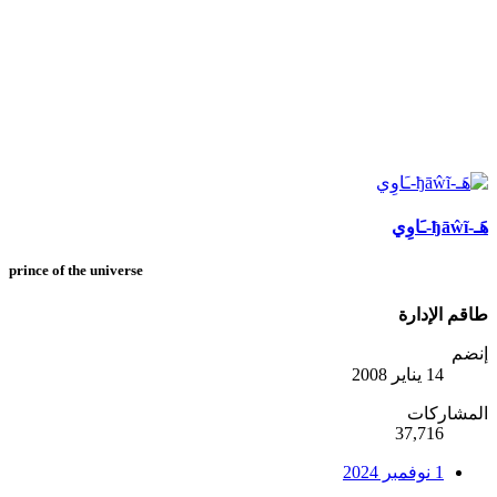
هَـ-ђāŵĩ-ـَاوِي
prince of the universe
طاقم الإدارة
إنضم
14 يناير 2008
المشاركات
37,716
1 نوفمبر 2024