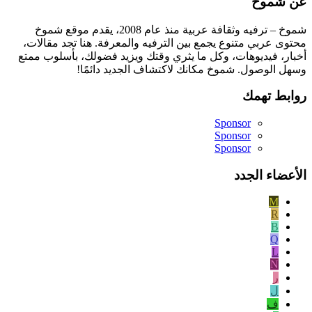
عن شموخ
شموخ – ترفيه وثقافة عربية منذ عام 2008، يقدم موقع شموخ
محتوى عربي متنوع يجمع بين الترفيه والمعرفة. هنا تجد مقالات،
أخبار، فيديوهات، وكل ما يثري وقتك ويزيد فضولك، بأسلوب ممتع
وسهل الوصول. شموخ مكانك لاكتشاف الجديد دائمًا!
روابط تهمك
Sponsor
Sponsor
Sponsor
الأعضاء الجدد
M
R
B
Q
L
N
ر
ل
ف