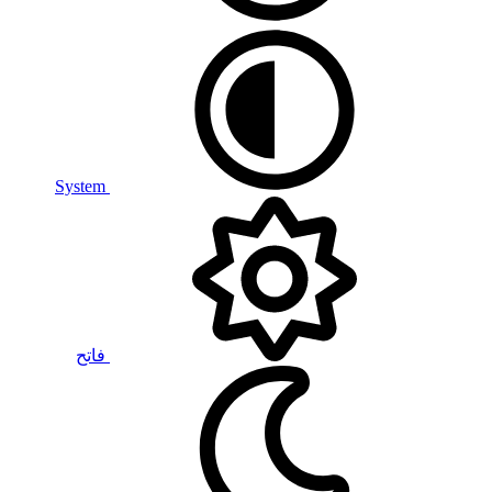
System
فاتح