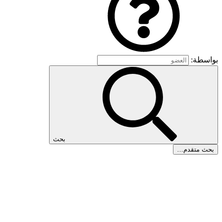
بواسطة:
بحث
بحث متقدم…