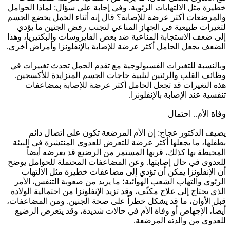
خطيرة مثل الالتهابات الرئوية. وفي إجابة على سؤال: لماذا الحوامل
والمرضعات أكثر عرضة للإصابة؟ قال إنه أثناء الحمل يخضع الجسم
لتغيرات طبيعية في الجهاز المناعي لتجنب رفض الجنين ما يؤدي
إلى ضعف الاستجابة المناعية ضد بعض الفايروسات والبكتيريا، وهذا
الضعف يجعل الحامل أكثر عرضة للإصابة بالإنفلونزا وأمراض أخرى.
وبالنسبة للتغيرات الفسيولوجية مع تقدم الحمل تحدث تغييرات في
وظائف القلب والرئتين لتلبية حاجات الجسم المتزايدة للأكسجين.
هذه التغيرات قد تجعل الحامل أكثر عرضة للإصابة بمضاعفات
تنفسية عند الإصابة بالإنفلونزا.
وفاة الأم.. احتمال
يضيف الدكتور عجاج: إن الأم المرضعة تكون على اتصال دائم
بطفلها، ما يجعلها أكثر عرضة للتعرض للعدوى المنتشرة في البيئة
المحيطة بها كذلك، قربها المستمر من الرضيع قد يعرضه أيضاً
للعدوى في حال إصابتها. وعن المضاعفات المحتملة للحوامل يوضح
أن الإنفلونزا يمكن أن تؤدي إلى مضاعفات خطيرة مثل الالتهاب
الرئوي والتهاب الشعب الهوائية؛ ما يزيد من صعوبة التنفس، الأمر
الذي يحتاج إلى علاج مكثّف، وقد تزيد الإنفلونزا من احتمالية الولادة
قبل الأوان، ما قد يشكل خطراً على صحة الجنين. ومن المضاعفات،
أيضاً، الإجهاض أو وفاة الأم في حالات شديدة، وقد يتعرض الرضيع
للعدوى من والدته المرضعة.