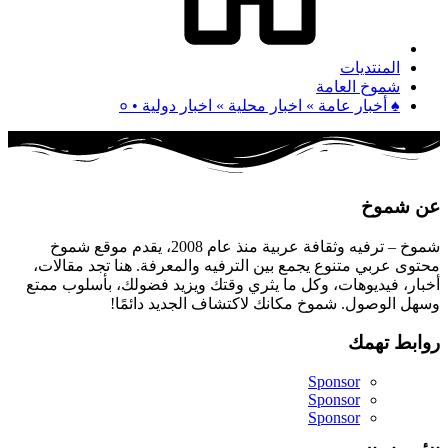
المنتديات
شموخ العامة
♠ أخبار عامة » اخبار محلية » اخبار دولية • ०
عن شموخ
شموخ – ترفيه وثقافة عربية منذ عام 2008، يقدم موقع شموخ
محتوى عربي متنوع يجمع بين الترفيه والمعرفة. هنا تجد مقالات،
أخبار، فيديوهات، وكل ما يثري وقتك ويزيد فضولك، بأسلوب ممتع
وسهل الوصول. شموخ مكانك لاكتشاف الجديد دائمًا!
روابط تهمك
Sponsor
Sponsor
Sponsor