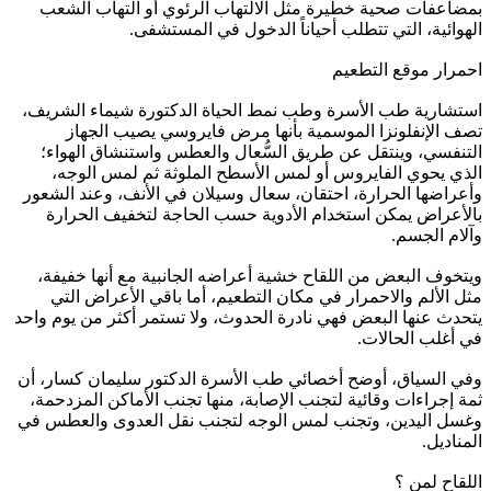
بمضاعفات صحية خطيرة مثل الالتهاب الرئوي أو التهاب الشعب
الهوائية، التي تتطلب أحياناً الدخول في المستشفى.
احمرار موقع التطعيم
استشارية طب الأسرة وطب نمط الحياة الدكتورة شيماء الشريف،
تصف الإنفلونزا الموسمية بأنها مرض فايروسي يصيب الجهاز
التنفسي، وينتقل عن طريق السُّعال والعطس واستنشاق الهواء؛
الذي يحوي الفايروس أو لمس الأسطح الملوثة ثم لمس الوجه،
وأعراضها الحرارة، احتقان، سعال وسيلان في الأنف، وعند الشعور
بالأعراض يمكن استخدام الأدوية حسب الحاجة لتخفيف الحرارة
وآلام الجسم.
ويتخوف البعض من اللقاح خشية أعراضه الجانبية مع أنها خفيفة،
مثل الألم والاحمرار في مكان التطعيم، أما باقي الأعراض التي
يتحدث عنها البعض فهي نادرة الحدوث، ولا تستمر أكثر من يوم واحد
في أغلب الحالات.
وفي السياق، أوضح أخصائي طب الأسرة الدكتور سليمان كسار، أن
ثمة إجراءات وقائية لتجنب الإصابة، منها تجنب الأماكن المزدحمة،
وغسل اليدين، وتجنب لمس الوجه لتجنب نقل العدوى والعطس في
المناديل.
اللقاح لمن ؟