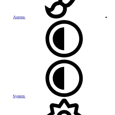
Aurora
System