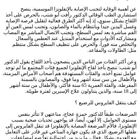
عن أهمية الوقاية لتجنب الإصابة بالإنفلونزا الموسمية، ينصح
استشاري الطب الوقائي الدكتور رأفت أبو شنب، بالحرص على أخذ
اللقاح بشكل سنوي، إذ إنه أكثر الطرق فعالية لتقليل فرصة الإصابة
وغسل اليدين جيداً وبانتظام بالماء والصابون، وتجنب لمس العين أو
الفم مباشرة بعد لمس السطح، وتجنب الاتصال المباشر مع المصاب
ومشاركته الأدوات مع استخدام المنديل عند العطس والسعال
والتخلص منه فوراً، والحرص على تنظيف السطح بشكل منتظم
مثل: الطاولات والمقاعد.
وعن أكثر الفئات من الناس الذين ينصحون بأخذ اللقاح يقول الدكتور
أبو شنب: ننصح بأخذ لقاح الإنفلونزا لجميع فئات المجتمع ما لم توجد
عوامل تمنع أخذه، والفئات المستهدفة هم أصحاب الأمراض المزمنة،
والأطفال من سن ستة أشهر وما فوق، والمصابون بالسمنة
المفرطة، والفئة العمرية 65 سنة فأكثر، والأطفال من ستة أشهر
إلى 18 سنة، والذين يتناولون علاج الإسبرين لفترة طويلة.
كيف ينتقل الفايروس للرضيع ؟
المرضعات طبقاً للدكتور حمزة عجاج، مناعتهن لا تتأثر بنفس
مستوى الحوامل، إلا أنهن، أيضاً، قد يواجهن تحديات صحية بسبب
الإنفلونزا، فالأم المرضعة المصابة بالإنفلونزا قد تنقل الفايروس إلى
طفلها الرضيع، الذي قد يكون جهازه المناعي غير قادر على التعامل
مع العدوى بشكل فعال، ما يزيد من احتمالية تعرُّضه لمضاعفات