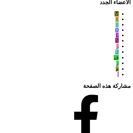
الأعضاء الجدد
M
R
B
Q
L
N
ر
ل
ف
ز
م
ا
مشاركة هذه الصفحة