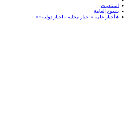
المنتديات
شموخ العامة
♠ أخبار عامة » اخبار محلية » اخبار دولية • ०