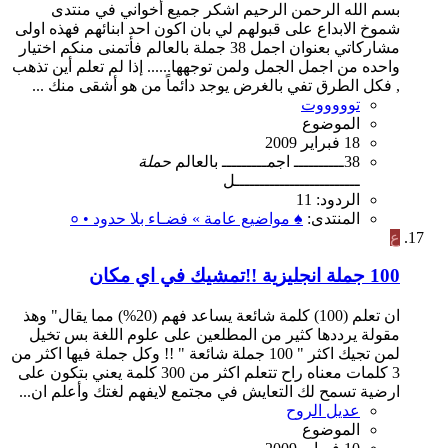
بسم الله الرحمن الرحيم اشكر جميع أخواني في منتدى
شموخ الابداع على قبولهم لي بان اكون احد ابنائهم فهذه اولى
مشاركاتي بعنوان اجمل 38 جملة بالعالم فأتمنى منكم اختيار
واحده من اجمل الجمل ولمن توجهها...... إذا لم تعلم أين تذهب
, فكل الطرق تفي بالغرض يوجد دائماً من هو أشقى منك ...
توووووت
الموضوع
18 فبراير 2009
38ــــــــــ
اجمـــــــــ
بالعالم
حملة
ـــــــــــــــــــــــــل
الردود: 11
المنتدى:
♠ مواضيع عامة » فضـاء بلا حدود • ०
ع
100 جملة انجليزية !!تمشيك في اي مكان
ان تعلم (100) كلمة شائعة يساعد فهم (20%) مما يقال" وهذ
مقولة يرددها كثير من المطلعين على علوم اللغة بس تخيل
لمن تجيك اكثر " 100 جملة شائعة " !! وكل جملة فيها اكثر من
3 كلمات معناه راح تتعلم اكثر من 300 كلمة يعني بتكون على
ارضية تسمح لك التعايش في مجتمع لايفهم لغتك وأعلم ان...
عديل الروح
الموضوع