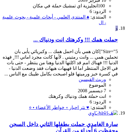
10 فبراير 2009
100
انجليزية
اي
تمشيك
حملة
في
مكان
الردود: 6
المنتدى:
♠ المنتدى العلمي - أبحاث علمية - بحوث علمية
- ال
و
حملت همك !!! وكرهتك انت ودنياك ...
Size="5"]كان همي بأن احمل همك ... وكبريائي يأبى بان
تحملين همي ... وانت رمتيني . لأنها كانت مجرد اماني !!! ِِ فهذه
الدنيا !!! فهناك امم قد اكلتها الدنيا وهنا من ينتظر - حتى بات
في الاجل المنتظر اما انا فهيهات هيهات فقد وضعت الدنيا -
في كسرة خبز ورميتها فلو اصبحت بكامل طيبك مع الناس ...
وريث القيسين
الموضوع
7 ديسمبر 2008
انت
حملة
همك
ودنياك
وكرهتك
الردود: 6
المنتدى:
♥ نثر احبار » خواطر الأعضاء • ०
سارة الغامدي حملت بطفلها الثاني داخل السجن
وحفظت 6 أجزاء من القرآن