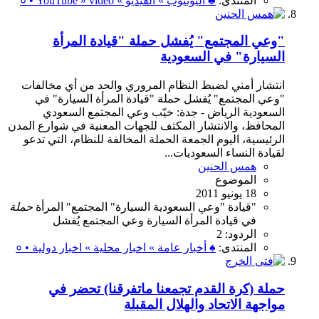
المنتدى:
♣ اليوتيوب » الفيديو » ० • YouTube » video
"وعي المجتمع" يُفشل حملة "قيادة المرأة
السيارة" في السعودية
انتشار أمني لضبط النظام المروري والحد من أي مخالفات
"وعي المجتمع" يُفشل حملة "قيادة المرأة السيارة" في
السعودية الرياض - جدة: خيّب وعي المجتمع السعودي
المحافظ، والانتشار المكثف للجهات المعنية في شوارع المدن
الرئيسية، اليوم الجمعة الحملة المخالفة للنظام، التي تدعو
لقيادة النساء السعوديات...
همس الحنين
الموضوع
18 يونيو 2011
"قيادة
"وعي
السعودية
السيارة"
المجتمع"
المرأة
حملة
في
قيادة المرأة السيارة
وعي المجتمع
يُفشل
الردود: 2
المنتدى:
♠ أخبار عامة » اخبار محلية » اخبار دولية • ०
حملة (كرة القدم تجمعنا ماتفرقنا) تحضر في
مواجهة الاتحاد والهلال المقبلة