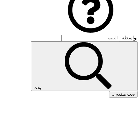
بواسطة:
بحث
بحث متقدم…