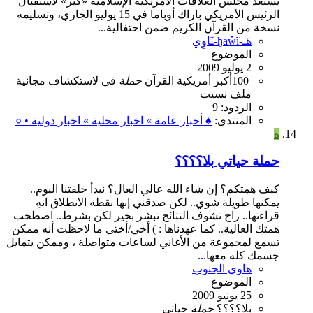
يستعد مجلس العلاقات الأمريكية الإسلامية «كير» لاستقبال
الرئيس الأمريكي باراك أوباما في 15 يوليو الجاري، وتسليمه
نسخة من القرآن الكريم ضمن احتفالية...
هَـ-ђāŵĩ-ـَاوِي
الموضوع
2 يوليو 2009
100
أكبر
أمريكية
القرآن
حملة
في
لاستكشاف
مجانية
ملف
نسيت
الردود: 9
المنتدى:
♠ أخبار عامة » اخبار محلية » اخبار دولية • ०
ه
حملة حياتي بلا؟؟؟؟
كيف همتكم؟ إن شاء الله عالي العال؟ نبدأ حلقتنا اليوم..
يمكنها طويلة شوي.. لكن صدقني إنها نقطة الانطلاق انهِ
قراءتها.. راح تشوف النتائج تبشر بخير لكن بشرط.. اصطحب
همتك العالية.. كما عهدناها : ) أخي/أختي ما لاحظت أنه ممكن
تسمع لمجموعة من الأغاني لساعات متواصلة ، وممكن يتمايل
جسمك كله معها...
هاوي الجنوب
الموضوع
25 يونيو 2009
بلا؟؟؟؟
حملة
حياتي