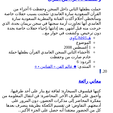
حملت بطفلها الثاني داخل السجن وحفظت 6 أجزاء من
القرآن السعودية سارة الغامدي: سُجنت بسبب حفلات خاصة
وسأتخطى أحلام أكدت الفنانة والمطربة السعودية سارة
الغامدي أنها تجاوزت أزمة سجنها في سجن بريمان بجدة، الذي
خرجت منه قبل أشهر، بعد إدانتها بإحياء حفلات خاصة بجدة
دون ترخيص. وكشفت في حوار مع...
هَـ-ђāŵĩ-ـَاوِي
الموضوع
1 أغسطس 2008
6
أحشاء
الثاني
السجن
الغامدي
القرآن
بطفلها
حملة
خادم
صارت
من
وحفظت
الردود: 6
المنتدى:
♣ عالم الفن » الفنانين • ०
،
معاني رائعة
كتبها فيلسوف السيجارة: لفافة تبغ بنار على أحد طرفيها،
وأحمق على الطرف الآخر. المحاضرة: فن انتقال المعلومة من
مفكرة المحاضر إلى مذكرات الحضور، دون المرور على
أدمغتهم. التفاوض: فن تقسيم الكعكة بطريقة ينصرف بعدها
كل من الحضور معتقدا أنه حصل على الجزء الأكبر...