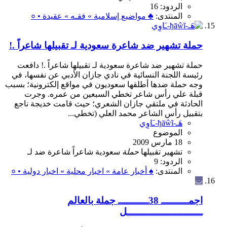
الردود: 16
المنتدى:
♣ مواضيع إسلامية » فقـه » عقيدة • ०
حملة تشهير ضد شاعرة سعودية لـ تقبيلها شاعراً .!
حملة تشهير ضد شاعرة سعودية لـ تقبيلها شاعراً .! دافعت
رئيسة اللجنة النسائية في نادي جازان الأدبي عن نفسها، في
وجه حملة ضدها أطلقها سعوديون في مواقع إلكترونية؛ بسبب
قبلة علي رأس شاعر تخطي السبعين من عمره. وجرت
الحادثة في ملتقي جازان الشعري؛ حيث قامت خديجة ناجع
بتقبيل رأس الشاعر محمد العلي (تخطي...
هَـ-ђāŵĩ-ـَاوِي
الموضوع
18 مارس 2009
تشهير
تقبيلها
حملة
سعودية
شاعراً
شاعرة
ضد
لـ
الردود: 9
المنتدى:
♠ أخبار عامة » اخبار محلية » اخبار دولية • ०
ت
اجمـــــــــ 38ــــــــــ جملة بالعالم
ـــــــــــــــــــــــــل