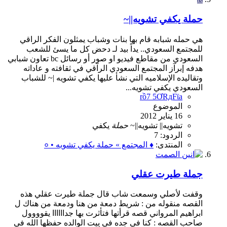
حملة يكفي تشويه||~
هي حمله شبابه قام بها بنات وشباب يمثلون الفكر الراقي
للمجتمع السعودي.. يداً بيد لـ دحض كل ما يسئ للشعب
السعودي من مقاطع فيديو او صور أو رسائل bc تعاون شبابي
هدفه إبرآز المجتمع السعودي الرآقي في ثقافته و عاداته
وتقاليده الإسلاميه التي نشأ عليها يكفي تشويه |~ للشباب
السعودي يكفي تشويه...
rồ7 5ƠRдFϊa
الموضوع
16 يناير 2012
تشويه||
تشويه||~
حملة
يكفي
الردود: 7
المنتدى:
♦ المجتمع » حملة يكفي تشويه • ०
جملة طيرت عقلي
وقفت لأصلي وسمعت شاب قال جملة طيرت عقلي هذه
القصه منقوله من : شريط دمعة من هنا ودمعة من هناك ل
ابراهيم المرواني قصه قرأتها فتأثرت بها جداااااا يقوووول
صاحب القصه : كنا في جده في بيت الوالده حفظها الله في