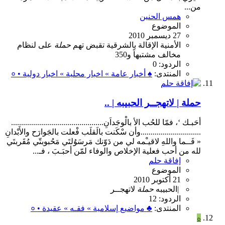
من...
همس الحنين
الموضوع
27 ديسمبر 2010
الأمنية
الإقالة
بالشرقية
تقبض
تهم
حملة
على
لنظام
مخالف
مشتبهاً
و350
الردود: 0
المنتدى:
♠ أخبار عامة » اخبار محلية » اخبار دولية • ०
حملة | لاتهجــر الحبيبه | ..
أحَبـك ‘، فمّا للحُب الأ بالْوجَداَنِ..............................................
..............................وأن سْكَنت بالَقلَب فْعلت بالجَوارَح والأَبْدانِ
« فَــما واللهِ لاقيـْمه لي من دَوّنك مَرسَوُلتَي مَحُبوبتّي مُقَربتَي
لله من أحب فعلية الإخلاص والوفاء لمّن أحبَـبَ ، فـ...
إفاقة حلم
الموضوع
21 أكتوبر 2010
|
الحبيبه
حملة
لاتهجــر
الردود: 12
المنتدى:
♣ مواضيع إسلامية » فقـه » عقيدة • ०
ه