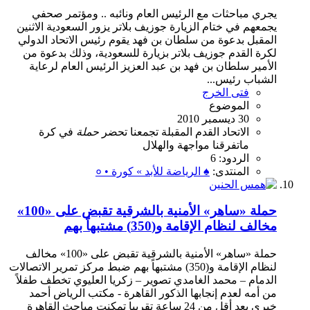
يجري مباحثات مع الرئيس العام ونائبه .. ومؤتمر صحفي
يجمعهم في ختام الزيارة جوزيف بلاتر يزور السعودية الاثنين
المقبل بدعوة من سلطان بن فهد يقوم رئيس الاتحاد الدولي
لكرة القدم جوزيف بلاتر بزيارة للسعودية، وذلك بدعوة من
الأمير سلطان بن فهد بن عبد العزيز الرئيس العام لرعاية
الشباب رئيس...
فتى الخرج
الموضوع
30 ديسمبر 2010
الاتحاد
القدم
المقبلة
تجمعنا
تحضر
حملة
في
كرة
ماتفرقنا
مواجهة
والهلال
الردود: 6
المنتدى:
♠ الرياضة للأبد » كورة • ०
حملة «ساهر» الأمنية بالشرقية تقبض على «100»
مخالف لنظام الإقامة و(350) مشتبهاً بهم
حملة «ساهر» الأمنية بالشرقية تقبض على «100» مخالف
لنظام الإقامة و(350) مشتبهاً بهم ضبط مركز تمرير الاتصالات
الدمام – محمد الغامدي تصوير – زكريا العليوي تخطف طفلاً
من أمه لعدم إنجابها الذكور القاهرة - مكتب الرياض أحمد
خيري بعد أقل من 24 ساعة تقريبا تمكنت مباحث القاهرة