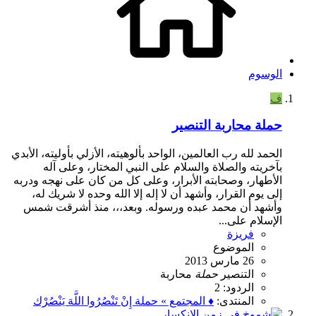
الوسوم
ف
حملة محاربة التنصير
الحمد لله رب العالمين، الواحد بألوهيته، الأزلي بأوليته، الأبدي
بآخريته والصلاة والسلام على النبي المختار، وعلى آله
الأطهار، وصحابته الأبرار، وعلى كل من كان على نهجه ودربه
إلى يوم القرار، وأشهد أن لا إله إلا الله وحده لا شريك له،
وأشهد أن محمد عبده ورسوله. وبعد،،، منذ أشرقت شمس
الإسلام على...
فريزة
الموضوع
26 مارس 2013
التنصير
حملة
محاربة
الردود: 2
المنتدى:
♦ المجتمع » حملة إِنْ تَنْصُرُوا اللَّهَ يَنْصُرْك