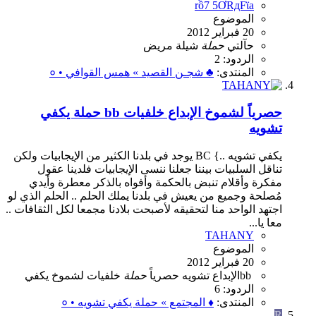
rồ7 5ƠRдFϊa
الموضوع
20 فبراير 2012
حآلتي
حملة
شيلة
مريض
الردود: 2
المنتدى:
♣ شجـن القصيد » همس القوافي • ०
حصرياً لشموخ الإبداع خلفيات bb حملة يكفي
تشويه
يكفي تشويه ..} BC يوجد في بلدنا الكثير من الإيجابيات ولكن
تناقل السلبيات بيننا جعلنا ننسى الإيجابيات فلدينا عقول
مفكرة وأقلام تنبض بالحكمة وأفواه بالذكر معطرة وأيدي
مُصلحة وجميع من يعيش في بلدنا يملك الحلم .. الحلم الذي لو
اجتهد الواحد منا لتحقيقه لأصبحت بلادنا مجمعا لكل الثقافات ..
معا يا...
TAHANY
الموضوع
20 فبراير 2012
bb
الإبداع
تشويه
حصرياً
حملة
خلفيات
لشموخ
يكفي
الردود: 6
المنتدى:
♦ المجتمع » حملة يكفي تشويه • ०
R