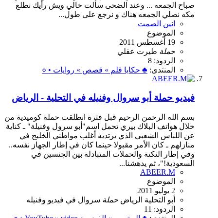
صباح الجمعه ... وعند الضحى سألت خالي ويش رأيك نطلع
مكه نصلي الجمعه هناك و نرجع على طول...
انين الصمت
الموضوع
19 أغسطس 2011
حملة
طيرت
عقلي
الردود: 8
المنتدى:
♣ حكايا قلم » قصص » روايات • ०
فيديو حملة أبو سروال وفنيله في التحلية - الرياض
بسم الله الرحمن الرحيم قبل فترة انطلقت حملة كوميدية من
خلال هواتف البلاك بيري تحمل اسم"أبو سرول وفنيلة" ـ كناية
عن اللباس الشعبي الذي يرتديه أغلب مواطني الخليج في
منازلهم ـ كان الأمر مقبولا حينما كان في إطار الجهاز نفسه..
وفي إطار النكتة والحملات المتبادلة بين الجنسين في
السعودية!"، ثم يدهشنا...
ABEER.M
الموضوع
2 يوليو 2011
أبو
التحلية
الرياض
حملة
سروال
في
فيديو
وفنيله
الردود: 11