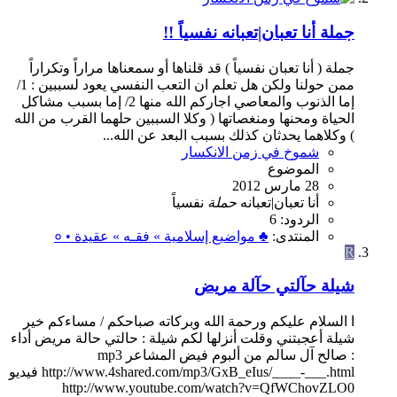
جملة أنا تعبان|تعبانه نفسياً !!
جملة ( أنا تعبان نفسياً ) قد قلناها أو سمعناها مراراً وتكراراً
ممن حولنا ولكن هل تعلم ان التعب النفسي يعود لسببين : 1/
إما الذنوب والمعاصي اجاركم الله منها 2/ إما بسبب مشاكل
الحياة ومحنها ومنغصاتها ( وكلا السببين حلهما القرب من الله
) وكلاهما يحدثان كذلك بسبب البعد عن الله...
شموخ في زمن الانكسار
الموضوع
28 مارس 2012
أنا
تعبان|تعبانه
حملة
نفسياً
الردود: 6
المنتدى:
♣ مواضيع إسلامية » فقـه » عقيدة • ०
R
شيلة حآلتي حآلة مريض
ا السلام عليكم ورحمة الله وبركاته صباحكم / مساءكم خير
شيلة أعجبتني وقلت أنزلها لكم شيلة : حالتي حالة مريض أداء
: صالح آل سالم من ألبوم فيض المشاعر mp3
http://www.4shared.com/mp3/GxB_eIus/____-___.html فيديو
http://www.youtube.com/watch?v=QfWChovZLO0