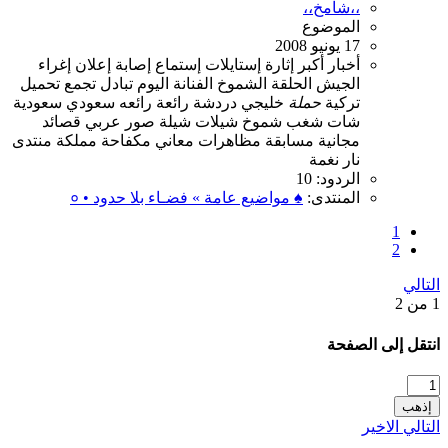
،،شامخ،،
الموضوع
17 يونيو 2008
أخبار
أكبر
إثارة
إستايلات
إستماع
إصابة
إعلان
إغراء
الجيش
الحلقة
الشموخ
الفنانة
اليوم
تبادل
تجمع
تحميل
تركية
حملة
خليجي
دردشة
رائعة
رائعه
سعودي
سعودية
شات
شغب
شموخ
شيلات
شيلة
صور
عربي
قصائد
مجانية
مسابقة
مظاهرات
معاني
مكفاحة
مملكة
منتدى
نار
نغمة
الردود: 10
المنتدى:
♠ مواضيع عامة » فضـاء بلا حدود • ०
1
2
التالي
1 من 2
انتقل إلى الصفحة
إذهب
التالي
الاخير