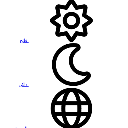
فاتح
داكن