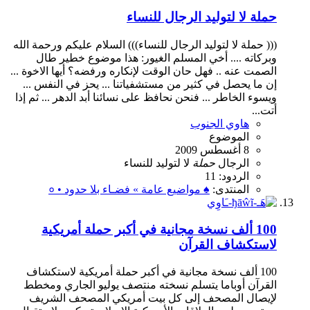
حملة لا لتوليد الرجال للنساء
((( حملة لا لتوليد الرجال للنساء))) السلام عليكم ورحمة الله
وبركاته .... أخي المسلم الغيور: هذا موضوع خطير طال
الصمت عنه .. فهل حان الوقت لإنكاره ورفضه؟ أيها الاخوة ...
إن ما يحصل في كثير من مستشفياتنا ... يحز في النفس ...
ويسوء الخاطر ... فنحن نحافظ على نسائنا أبد الدهر ... ثم إذا
أتت...
هاوي الجنوب
الموضوع
8 أغسطس 2009
الرجال
حملة
لا
لتوليد
للنساء
الردود: 11
المنتدى:
♠ مواضيع عامة » فضـاء بلا حدود • ०
100 ألف نسخة مجانية في أكبر حملة أمريكية
لاستكشاف القرآن
100 ألف نسخة مجانية في أكبر حملة أمريكية لاستكشاف
القرآن أوباما يتسلم نسخته منتصف يوليو الجاري ومخطط
لإيصال المصحف إلى كل بيت أمريكي المصحف الشريف