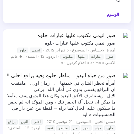
الوسوم
صور انيمي مكتوب عليها عبارات حلوه
صور انيمي مكتوب عليها عبارات حلوه
أميرة الاحساس
الموضوع
5 فبراير 2012
انيمي
حلوه
الردود: 12
المنتدى:
♣ عالم
صور
عبارات
عليها
مكتوب
الانمي » anime » افلام كرتون • ०
صور من حياه البدو .. مناظر حلوه وفيه براقع احلى !!
أمرأه تحظر الشاي في خيمتها .. ... زمان اول ... ماهقيت
ان البراقع يفتنني بدوي في أمان الله...يرعى
الإبل...ويستشرف الأفق البعيد وكان هذا البدوي يقف متأملا
ما يمكن ان تفعل آلة الحفر تلك ، ومن المؤكد انه لم يخمن
ما سيكون عليه الحال كما نراه – لقطة من عين دار في
الخمسينيات < ايه...
همس الحنين
الموضوع
21 نوفمبر 2010
احلى
التين
براقع
الردود: 12
المنتدى:
حلوه
حياه
صور
من
مناظر
نفيه