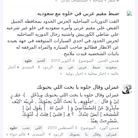
♠ سفر » سياحة » استكشاف بلدان • ०
ضبط مقيم عربي في خلوه مع سعوديه
القت الدوريات الساحليه الحرس الحدود بمحافظه الجبيل
القبض علي مقيم عربي وأمره سعوديه في خلو غير شرعيه
علي شاطي الكورنيش واشتبه رجال الدوريه الساحليه
لحرس الحدود في احدي السيارات المتوقفه في جهه بعيده
عن الانظار فطالبو صاحب السياره والمراه المرفقه له
باثبات الشخصيه فبدت ملامح...
همس الحنين
الموضوع
6 أكتوبر 2010
أقحم
حلوه
الردود: 8
المنتدى:
♠ أخبار
سعوديه
ضبط
عربي
في
مع
عامة » اخبار محلية » اخبار دولية • ०
غمزلي وقال حلوه يا بخت اللي يحبونك
غمزلي وقال حلوه يا بخت اللي يحبونك مٍـدْخًلٍ .. }- غمّـ زٍ
لِيْ ؤٍ قآل : , !حِلْؤٍوٍهـ, يآ بَختْ آللّيْ يِحِبُؤٍنِكْ , غَرٍيبّه !كِيْف
مآيِدْرٍيْ عَنْ إحْسْسْآسِيْ ؤٍ [ : حُبيْ لهٌ : ] يِقُؤٍل لِيْ [
كَشْشخَه ] آيشْ عِنْدكْ . ؟ فِـ [ قلبيْ ] قِلتْ لِـ عْنُؤٍنكْ
,سْسْرٍحتْ بِعِيْدْ...
همس الورد
الموضوع
5 أغسطس 2010
اللي
تحب
حلوه
الردود: 4
المنتدى:
♦ عالم حواء »
غمزلي
وقال
يا
يحبونك