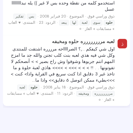
استخدمو كلمه من نقطة وحده بس لا غير )) يله نبداااااااا
عسل
ذوق وراسي فوق
الموضوع
20 فبراير 2008
بس
تفكير
الردود: 23
المنتدى:
♥ العاب
حلوه
سوى
لعبة
لها
يبعد
» مسابقات » الغاز • ०
لعبه مرررررررره حلوه ومخيفه
ذ
اول شي كيفكم ..,؟ الصرااااحه مرررره اشتقت للمنتدى
وكل شي فيه هذي لعبه بنت كلب تجنن والله جد ما امزح
المهم انتم جربوها وشوفوا وش راح بصير > > أنصحكم لا
تفوتونها . . !! > > > >>> > >>>> هاذي لعبة حلوة و ما
تاخذ غير 3 دقايق اذا كنت سريع في القراية واذا> كنت >
>>>بطيء ممكن اتوصل 6 دقايق>> واذا ما...
ذوق وراسي فوق
الموضوع
18 يناير 2008
حلوه
لعبه
الردود: 11
المنتدى:
♥ العاب » مسابقات
مرررررررره
ومخيفه
» الغاز • ०