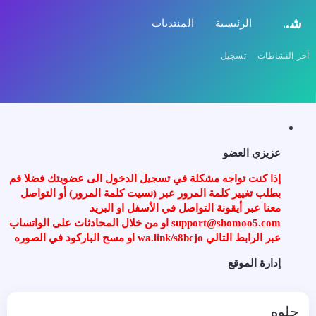
شموخ
الرئيسية
المنتديات
ما الجديد
الأعضاء
آخر النشاطات
تسجيل
عزيزي العضو
إذا كنت تواجه مشكلة في تسجيل الدخول الى عضويتك فضلا قم
بطلب تغيير كلمة المرور عبر (نسيت كلمة المرور) أو التواصل
معنا عبر أيقونة التواصل في الأسفل او البريد
support@shomoo5.com او من خلال المحادثات على الواتساب
عبر الرابط التالي wa.link/s8bcjo او مسح الباركود في الصوره
إدارة الموقع
حلوه