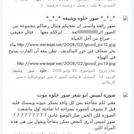
المنتدى:
♥ نكت » ضحك » وناسة » فرفشة • ०
*_*_* صور حلوه وشيقه *_*_*
صور رائعه واتمنى ان تعجبكم وتنال رضاكم مجموعة من
الصور الرااااااااااااااااائعة ….. اترككم معها … قتال حقيقي
… صراع من أجل الحياة
http://www.waraqat.net/2008/02/good_pc12.jpg ماء
بحر شفاف في جزر المالديف.. تظن معه أن القارب يسبح
في الهواء
http://www.waraqat.net/2008/02/good_pc13.jpg...
بقايا جروح
الموضوع
28 يوليو 2008
حلوه
صور
وشيقه
الردود: 14
المنتدى:
♠ مكتبة الصور » صور فوتوغرافية » صور
كاريكاتي
صورة لميس ابو شعر صور حلوه موت
معي لكم مفاجئه بس كل واحد يسكر عيونه ويمسك قلبه
قبل لا يشوف الصوره بصراحه انا تفاجئة اول ماشفت
الصوره لكن الحين صار الوضع عادي 7 7 7 7 7 7 7 7 7
صور لميس أدري البعض يمكن يتفاجأ ويقول من هي هذه
المرأة اللي...