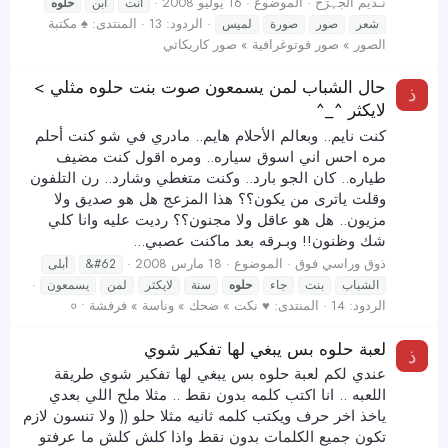
نـدَيم آَلجہرَح
الموضوع
16 يوليو 2008
أنت
ابن
حلوه
الردود: 13
المنتدى:
♠ مكتبة
شعر
صور
صورة
لميس
الصور » صور فوتوغرافية » صور كاريكاتي
حال الشباب لمن يسمعون صوت بنت حلوه مثلي >
ذ
لايكثر ^_^
كنت نايم.. وبعالم الأحلام هايم.. مادري في شو كنت أحلم
مره احس اني اسوق سياره.. ومره اقول كنت مضيف
طياره.. كان الجو بارد.. وكنت متغطي وشارد.. رن التلفون
وقلت ياترى من يكون؟؟ هذا المزعج هل هو صديق ولا
مزيون.. هل هو عاقل ولا مجنون؟؟ رديت عليه وانا كلي
شك وظنون!! وبـرقه بعد ماكنت عصبي...
ذوق وراسي فوق
الموضوع
18 مارس 2008
&#62
أبلى
الشباب
بنت
جاء
حلوه
سنة
لايكثر
لمن
يسمعون
الردود: 14
المنتدى:
♥ نكت » ضحك » وناسة » فرفشة • ०
لعبة حلوه بس يبغي لها تفكير شوي
ذ
عندي لكم لعبة حلوه بس يبغي لها تفكير شوي طريقة
اللعبه .. انا اكتب كلمه بدون نقط .. مثلا ملح اللي بعدي
ياخذ اخر حرف ويكتب كلمه ثانيه مثلا حلو (( ولا تنسون لازم
تكون جميع الكلمات بدون نقط واذا كلش كلش ما عرفتو