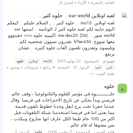
العناية بالبشرة » الأزياء » اسرار ال
لعبه اونلاين our world .. حلوه كثير ..
لعبه اونلاين :mo13: .. حلوه كثير .. , السلام عليكم .. كيفكم
اليوم جايبه لكم لعبه حلوه كثير لـ الوناسه .. اسمها our
world صور .. :ma-des20 (26): اكييييد حلوه >>> خقيتووو
معها صووح :fr7an436: تقدرون تسوون شخصيه لكم ..
وتلبسوه..وتقدرون تلعبون العاب حلوه كثيره .. عشان
يرتفع...
فهوودي
الموضوع
23 يوليو 2010
world
اونلاين
حلوه
الردود: 12
المنتدى:
♦ برامج » شروحات » ويندوز »
كثير
لعبه
تقنية الويب • ०
حلوه
ه
حلــــــــــــوة في مؤتمر للعلوم والتكنولوجيا ، وقف عالم
فرنسي وبدأ يحكي عن تاريخ الاختراعات في فرنسا. وقال :
عندما حفرنا تحت برج ايفل وجدنا خطوط تلفون قديمة .
مما يعني اننا في فرنسا استخدمنا شبكة التلفونات قبل
اكثر من 100 عام طبعا الكل عارف انها صاروخ وبيكذب ،
بس مشوها له قام عالم...
هاوي الجنوب
الموضوع
7 نوفمبر 2009
الردود: 2
حلوه