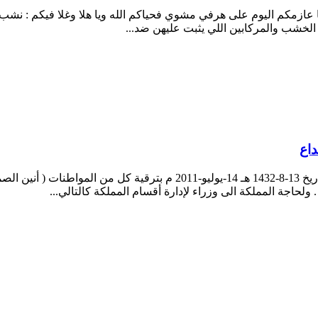
ا عازمكم اليوم على هرفي مشوي فحياكم الله ويا هلا وغلا فيكم : نشب 
لخشب والمركابين اللي يثبت عليهن ضد...
اع
مرسوم ملكي صادر من ملك مملكة شموخ الإبداع رقم 003/أ بتاريخ 13-8-1432
لحاجة المملكة الى وزراء لإدارة أقسام المملكة كالتالي...