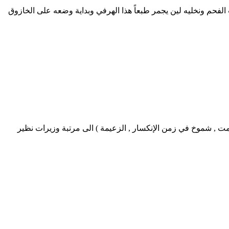
الفحم ونخليه لين يجمر طبعاً هذا الهرفي وبداية وضعه على الخازوق
 هـ 14-يوليو-2011 م بترقية كل من المواطنات ( أنين الصمت , شموخ في زمن الإنكسار , الزعيمة ) الى مرتبة وزيرات نظير