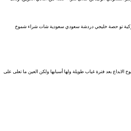
كية
تو
حصة
خليجي
دردشة
سعودي
سعودية
شات
شراء
شموخ
لابداع بعد فترة غياب طويلة ولها أسبابها ولكن العين ما تعلى على