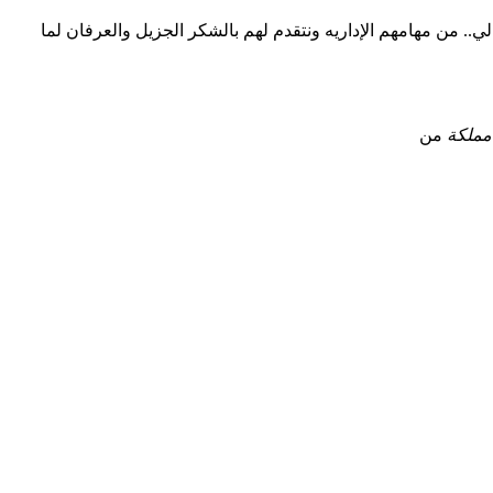
مشرفه..عيونك آخر أمالي.. من مهامهم الإداريه ونتقدم لهم بالشكر الجزيل والعرفان لما
مملكة
من