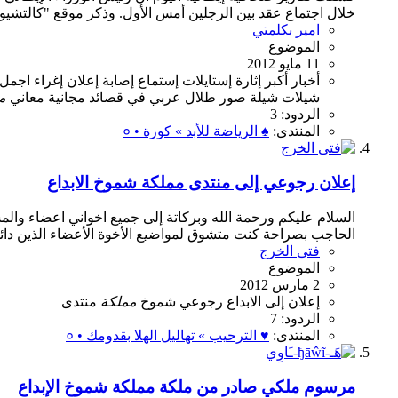
خلال اجتماع عقد بين الرجلين أمس الأول. وذكر موقع "كالتشيو م
امير بكلمتي
الموضوع
11 مايو 2012
أخبار
أكبر
إثارة
إستايلات
إستماع
إصابة
إعلان
إغراء
اجمل
شيلات
شيلة
صور
طلال
عربي
في
قصائد
مجانية
معاني
م
الردود: 3
المنتدى:
♠ الرياضة للأبد » كورة • ०
إعلان رجوعي إلى منتدى مملكة شموخ الابداع
السلام عليكم ورحمة الله وبركاتة إلى جميع اخواني اعضاء والم
الحاجب بصراحة كنت متشوق لمواضيع الأخوة الأعضاء الذين دائم
فتى الخرج
الموضوع
2 مارس 2012
إعلان
إلى
الابداع
رجوعي
شموخ
مملكة
منتدى
الردود: 7
المنتدى:
♥ الترحيب » تهاليل الهلا بقدومك • ०
مرسوم ملكي صادر من ملكة مملكة شموخ الإبداع