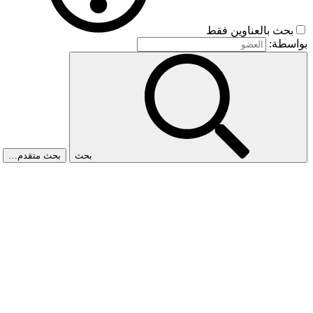
بحث بالعناوين فقط
بواسطة:
بحث
بحث متقدم…