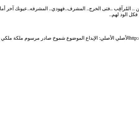
2-12-1432 هـ 21-نوفمبر-2011 م إعفآء كل مِن .. المُرآقِب ..فتى الخرج.. المشرف..فهودي.. ال
فكل الود لهم..
http
الأصلي
الأصلي:
الإبداع
الموضوع
شموخ
صادر
مرسوم
ملكة
ملكي