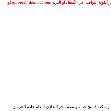
إذا كنت تواجه مشكلة في تسجيل الدخول الى عضويتك فضلا قم بطلب تغيير كلمة المرور عبر (نسيت كلمة المرور) أو التواصل معنا عبر أيقونة التواصل في الأسفل او البريد support@shomoo5.com او
ه وأسكنه فسيح جناته وتتقدم بأحر التعازي لمقام خادم الحرمين