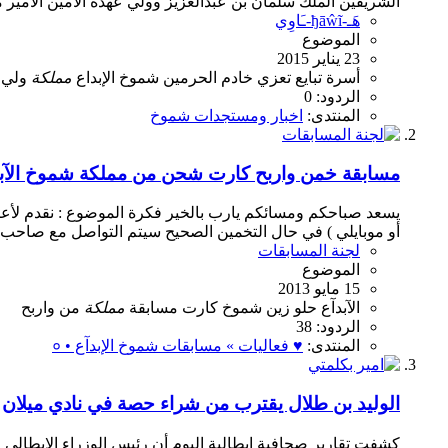
الشريفين الملك سلمان بن عبدالعزيز وولي عهده الأمين الأمير م
هَـ-ђāŵĩ-ـَاوِي
الموضوع
23 يناير 2015
أسرة
تبايع
تعزي
خادم الحرمين
شموخ الإبداع
مملكة
ولي 
الردود: 0
المنتدى:
اخبار ومستجدات شموخ
مسابقة خمن واربح كارت شحن من مملكة شموخ الآبد
يسعد صباحكم ومسائكم يارب بالخير فكرة الموضوع : نقدم لأعض
أو موبايلي ) في حال التخمين الصحيح سيتم التواصل مع صاحب ال
لجنة المسابقات
الموضوع
15 مايو 2013
الآبدآع
حلو
زين
شموخ
كارت
مسابقة
مملكة
من
واربح
الردود: 38
المنتدى:
♥ فعاليات » مسابقات شموخ الإبدآع • ०
الوليد بن طلال يقترب من شراء حصة في نادي ميلان
كشفت تقارير صحافية إيطالية اليوم أن رئيس الوزراء الإيطالي