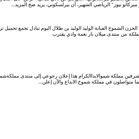
يركاتو نيوز" الرياضي الشهير، أن بيرلسكوني، يريد ضخ المزيد...
الحزن
الشموخ
الفنانة
الوليد
الوليد بن طلال
اليوم
تبادل
تجمع
تحميل
تر
ملكة
من
منتدى
ميلان
نار
نغمة
وادي
يقترب
شرفين مملكة شموالابداالكرام هذا إعلان رجوعي إلى منتدى مملكةشموخ ا
ا متواصلون في مملكة شموخ الابداع والآن إعلن...