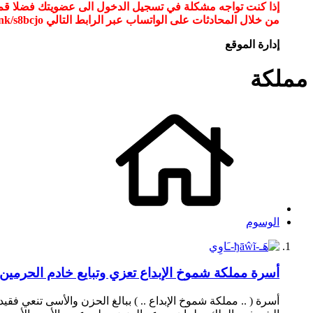
من خلال المحادثات على الواتساب عبر الرابط التالي wa.link/s8bcjo او مسح الباركود في الصوره
إدارة الموقع
مملكة
الوسوم
أسرة مملكة شموخ الإبداع تعزي وتبايع خادم الحرمين
أسرة ( .. مملكة شموخ الإبداع .. ) ببالغ الحزن والأسى تنعي فق