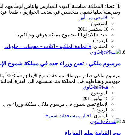
يا أعضاء المملكة بمناسبة العودة للمدارس والناس لوظايفهم ان
وطريقته تبيلها نشمي متخصص في تعذيب الخوازيق ، طبعاً عود ا
الألمعي من أبها
الموضوع
18 سبتمبر 2011
أعضاء
الابداع
الله
شموخ
مملكة
هرفي
وحياكم
يا
الردود: 5
المنتدى:
♦ المائدة الملكية » أكلات » معجنات » حلويات
مرسوم ملكي : تعين وزراء جدد في مملكة شموخ الإبد
جهودهم ونشاطهم في المملكة منذ تسجيلهم الى الفترة الحالية . و
هَـ-ђāŵĩ-ـَاوِي
الموضوع
15 يوليو 2011
الإبداع
تعين
شموخ
في
مرسوم
ملكي
مملكة
وزراء
يجي
الردود: 7
المنتدى:
اخبار ومستجدات شموخ
يوم القيامة بعلم الفيزياء