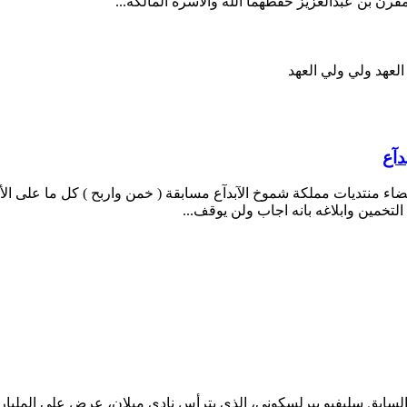
قرن بن عبدالعزيز حفظهما الله والأسرة المالكة...
العهد
ولي ولي العهد
آع
اء منتديات مملكة شموخ الآبدآع مسابقة ( خمن واربح ) كل ما على ال
تخمين وابلاغه بانه اجاب ولن يوقف...
 السابق سليفيو بيرلسكوني، الذي يترأس نادي ميلان، عرض على المليار