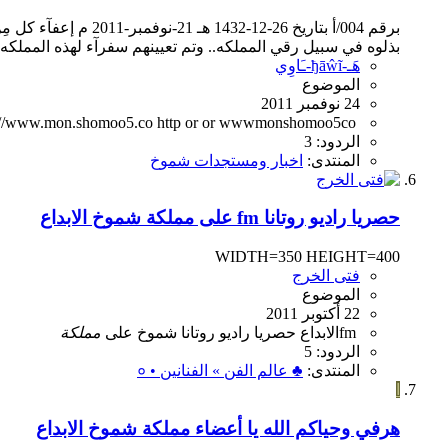
برقم 004/أ بتاريخ 6
بذلوه في سبيل رقي المملكه.. وتم تعيينهم سفرآء لهذه المملكه 
هَـ-ђāŵĩ-ـَاوِي
الموضوع
24 نوفمبر 2011
://www.mon.shomoo5.co
http or or wwwmonshomoo5co
الردود: 3
المنتدى:
اخبار ومستجدات شموخ
حصريا راديو روتانا fm على مملكة شموخ الابداع
WIDTH=350 HEIGHT=400
فتى الخرج
الموضوع
22 أكتوبر 2011
fm
الابداع
حصريا
راديو
روتانا
شموخ
على
مملكة
الردود: 5
المنتدى:
♣ عالم الفن » الفنانين • ०
ا
هرفي وحياكم الله يا أعضاء مملكة شموخ الابداع