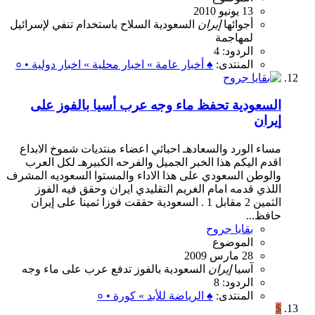
13 يونيو 2010
أجوائها
إيران
السعودية
السلاح
باستخدام
تنفي
لإسرائيل
لمهاجمة
الردود: 4
المنتدى:
♠ أخبار عامة » اخبار محلية » اخبار دولية • ०
السعودية تحفظ ماء وجه عرب أسيا بالفوز على
إيران
مساء الورد والسعادهـ احبائي اعضاء منتديات شموخ الابداع
اقدم اليكم هذا الخبر الجميل والفرحه الكبيرهـ لكل العرب
والوطن السعودي على هذا الاداء والمستوا السعوديه المشرف
اللذي قدمه امام الغريم التقليدي ايران وحقق فيه الفوز
الثمين 2 مقابل 1 . السعودية حققت فوزا ثمينا على إيران
حافظ...
بقايا جروح
الموضوع
28 مارس 2009
آسيا
إيران
السعودية
بالفوز
تدفع
عرب
على
ماء
وجه
الردود: 8
المنتدى:
♠ الرياضة للأبد » كورة • ०
$