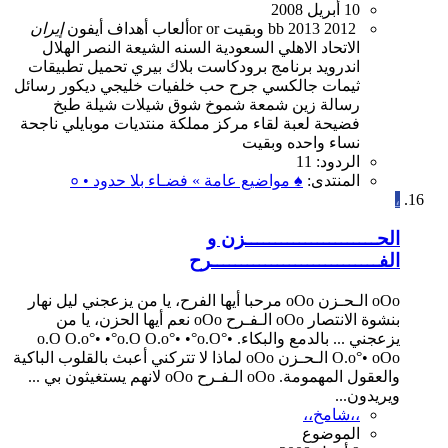
10 أبريل 2008
2012
2013
bb
or or وبقيت
ألعاب
أهداف
أيفون
إيران
الاتحاد
الاهلي
السعودية
السنه
الشيعة
النصر
الهلال
اندرويد
برنامج
برودكاست
بلاك بيري
تحميل
تطبيقات
ثيمات
جالكسي
جرح
حب
خلفيات
خليجي
ديكور
رسائل
رسالة
زين
شمعة
شموخ
شوق
شيلات
شيلة
طبخ
فضيحة
لعبة
لقاء
مركز
مملكة
منتديات
موبايلي
ناجحة
نساء
واحده
وبقيت
الردود: 11
المنتدى:
♠ مواضيع عامة » فضـاء بلا حدود • ०
،
الحــــــــــــــــــــــزن و
الفــــــــــــــــــــــــــــرح
oOo الـحـزن oOo مرحبا أيها الفرح، يا من يزعجني ليل نهار
بنشوة الانتصار oOo الـفـرح oOo نعم أيها الحزن، يا من
يزعجني ... بالدمع والبكاء. •°o.O O.o°• •°o.O O.o°• •°o.O
O.o°• oOo الـحـزن oOo لماذا لا تتركني أعبث بالقلوب الباكية
والعقول المهمومة. oOo الـفـرح oOo لانهم يستغيثون بي ...
ويريدون...
،،شامخ،،
الموضوع