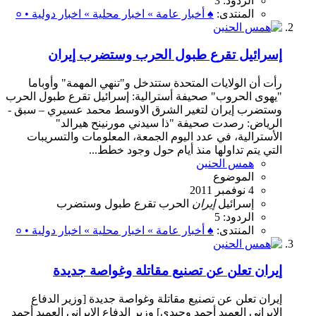
الردود: 3
المنتدى:
♠ أخبار عامة » اخبار محلية » اخبار دولية • ०
إسرائيل تقرع طبول الحرب وستضرب إيران
رأت أن الولايات المتحدة ستتدخل و"تنهي المهمة" وأوباما
"يهوى الحروب" صحيفة أسترالية: إسرائيل تقرع طبول الحرب
وستضرب إيران لتغير الشرق الاوسط محمد عسيري – سبق -
الرياض: رصدت صحيفة "ذا سيدني مورنينح هيرالد"
الأسترالية، في عدد اليوم الجمعة، المعلومات والتسريبات
التي يتم تداولها منذ أيام حول وجود خطط...
همس الحنين
الموضوع
4 نوفمبر 2011
إسرائيل
إيران
الحرب
تقرع
طبول
وستضرب
الردود: 5
المنتدى:
♠ أخبار عامة » اخبار محلية » اخبار دولية • ०
إيران تعلن عن تصنيع مقاتلة وغواصة جديدة
إيران تعلن عن تصنيع مقاتلة وغواصة جديدة [وزير الدفاع
الإيراني العميد أحمد وحيدي] وزير الدفاع الإيراني العميد أحمد