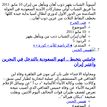
آسيوياً: الشباب يقهر ذوب أهان ويتأهل من إيران 10 مايو, 2011
بدأ فريق الشباب أولى مشاركات الأندية السعودية في الجولة
السادسة من الدور الأول لدوري أبطال آسيا بداية جيدة كللها
بخطف النقاط الثلاث من عرين ذوب آهان...
فتى الخرج
الموضوع
10 مايو 2011
أهان
إيران
الشباب
ذنب
من
ويتأهل
يقهر
الردود: 5
المنتدى:
♠ الرياضة للأبد » كورة • ०
خامئني يتخبط .. اتهم السعودية بالتدخل في البحرين
واعتبر إيران
ومحاولة الاعتداء على بان كي مون في القاهرة وفاة ابن
القذافي في المستشفى إثر عملية انتحارية لطيار ليبي سبق –
وكالات: نقلت وكالة الأنباء الألمانية "د ب أ "عن وسائل الإعلام
العربية الأنباء عن وفاة خميس القذافي الذي أصيب نتيجة
تعرض لقصف طيران قوات التحالف اليوم الاثنين. ونقلت
صحيفة "ديكان هيرالد"...
همس الحنين
الموضوع