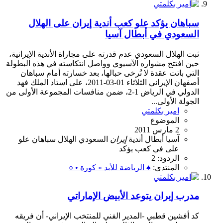
سباهان يؤكد علو كعب أندية إيران على الهلال
السعودي في أبطال آسيا
ثبت الهلال السعودي عدم قدرته على مجاراة الأندية الإيرانية،
حين افتتح مشواره الآسيوي وواصل انتكاسته في هذه البطولة
التي باتت عقدة لا تُرخى حبالها، بعد خسارته أمام سباهان
أصفهان الإيراني الثلاثاء 01-03-2011، على استاد الملك فهد
الدولي في الرياض 1-2، ضمن منافسات المجموعة الأولى من
الجولة الأولى...
امير بكلمتي
الموضوع
2 مارس 2011
آسيا
أبطال
أندية
إيران
السعودي
الهلال
سباهان
علو
على
في
كعب
يؤكد
الردود: 2
المنتدى:
♠ الرياضة للأبد » كورة • ०
مدرب إيران يتوعد الأبيض الإماراتي
كد أفشين قطبي -المدير الفني للمنتخب الإيراني- أن فريقه