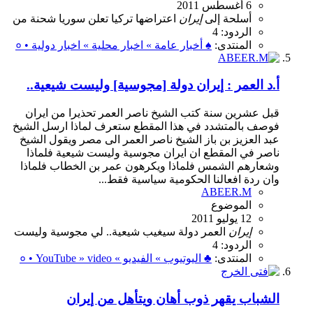
6 أغسطس 2011
أسلحة
إلى
إيران
اعتراضها
تركيا
تعلن
سوريا
شحنة
من
الردود: 4
المنتدى:
♠ أخبار عامة » اخبار محلية » اخبار دولية • ०
أ.د العمر : إيران دولة [مجوسية] وليست شيعية..
قبل عشرين سنة كتب الشيخ ناصر العمر تحذيرا من ايران
فوصف بالمتشدد في هذا المقطع ستعرف لماذا ارسل الشيخ
عبد العزيز بن باز الشيخ ناصر العمر الى مصر ويقول الشيخ
ناصر في المقطع ان ايران مجوسية وليست شيعية فلماذا
وشعارهم الشمس فلماذا ويكرهون عمر بن الخطاب فلماذا
وان ردة افعالنا الحكومية سياسية فقط...
ABEER.M
الموضوع
12 يوليو 2011
إيران
العمر
دولة
سيغيب
شيعية..
لي
مجوسية
وليست
الردود: 4
المنتدى:
♣ اليوتيوب » الفيديو » ० • YouTube » video
الشباب يقهر ذوب أهان ويتأهل من إيران