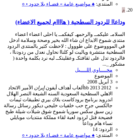
المنتدى:
♠ مواضيع عامة » فضـاء بلا حدود • ०
م
وداعاا للردود السطحية ( هاااام لجميع الاعضاء)
السلامـ عليكمــ والرحمهـ كيفكمــ يا احلى اعضاء اعضاء
منتدى شموخ الابداع ان شاء الله بخير وصحة وسلامة ادخل
في الموووضوع على طووول : لاحظت كثير بالمنتدى الردود
السطحية منتشرة وياليت لو كلناا نحاول نعدل من ردودناا ،
فالردود تدل على ثقافتكـ وعقليتكــ ليه نرد بكلمة واحدة (
مشكور _...
مخــــاوي اللــــيل
الموضوع
3 أبريل 2008
2012
2013
bb
ألعاب
أهداف
أيفون
إيران
الأمير
الاتحاد
الاهلي
السطحية
السعودية
السنه
الشيعة
النصر
الهلال
اندرويد
برنامج
برودكاست
بلاك بيري
تطبيقات
ثيمات
جالكسي
جرح
حب
خلفيات
خليجي
ديكور
رسائل
رسالة
زين
سبق
سكس
سوريا
شموخ
شوق
شيلات
شيلة
طبخ
فضيحة
قتل
لردود
لعبة
لقاء
مملكة
منتديات
موبايلي
نساء
هام
وداعاً
الردود: 14
المنتدى:
♠ مواضيع عامة » فضـاء بلا حدود • ०