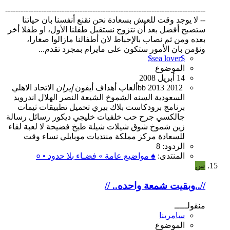
------------------------------------------------------------------------------
-- لا يوجد وقت للعيش بسعادة نحن نقنع أنفسنا بان حياتنا
ستصبح أفضل بعد أن نتزوج نستقبل طفلنا الأول، او طفلا أخر
بعده ومن ثم نصاب بالإحباط لان أطفالنا مازالوا صغارا،
ونؤمن بان الأمور ستكون على مايرام بمجرد تقدم...
$sea lover$
الموضوع
14 أبريل 2008
2012
2013
bb
ألعاب
أهداف
أيفون
إيران
الاتحاد
الاهلي
السعودية
السنه
الشموخ
الشيعة
النصر
الهلال
اندرويد
برنامج
برودكاست
بلاك بيري
تحميل
تطبيقات
ثيمات
جالكسي
جرح
حب
خلفيات
خليجي
ديكور
رسائل
رسالة
زين
شموخ
شوق
شيلات
شيلة
طبخ
فضيحة
لا
لعبة
لقاء
للسعادة
مركز
مملكة
منتديات
موبايلي
نساء
وقت
الردود: 8
المنتدى:
♠ مواضيع عامة » فضـاء بلا حدود • ०
س
//..وبقيت شمعة واحده.. //
منقولـــــ
سامرينا
الموضوع