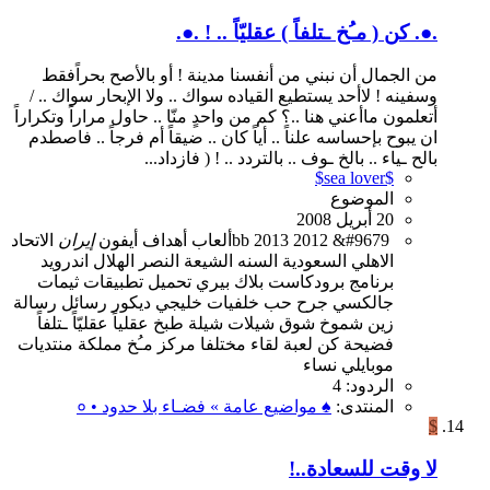
.●. كن ( مـُخ ـتلفاً ) عقليّاً .. ! .●.
من الجمال أن نبني من أنفسنا مدينة ! أو بالأصح بحراًفقط
وسفينه ! لاأحد يستطيع القياده سواك .. ولا الإبحار سواك .. /
أتعلمون ماأعني هنا ..؟ كم من واحدٍ منّا .. حاول مراراً وتكراراً
ان يبوح بإحساسه علناً .. أياً كان .. ضيقاً أم فرجاً .. فاصطدم
بالح ـياء .. بالخ ـوف .. بالتردد .. ! ( فازداد...
$sea lover$
الموضوع
20 أبريل 2008
&#9679
2012
2013
bb
ألعاب
أهداف
أيفون
إيران
الاتحاد
الاهلي
السعودية
السنه
الشيعة
النصر
الهلال
اندرويد
برنامج
برودكاست
بلاك بيري
تحميل
تطبيقات
ثيمات
جالكسي
جرح
حب
خلفيات
خليجي
ديكور
رسائل
رسالة
زين
شموخ
شوق
شيلات
شيلة
طبخ
عقلياً
عقليّاً
ـتلفاً
فضيحة
كن
لعبة
لقاء
مختلفا
مركز
مـُخ
مملكة
منتديات
موبايلي
نساء
الردود: 4
المنتدى:
♠ مواضيع عامة » فضـاء بلا حدود • ०
$
لا وقت للسعادة..!