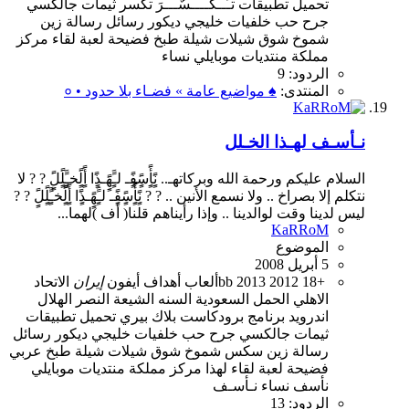
تحميل
تطبيقات
تـَــكُــــسٌـــرَ
تكسر
ثيمات
جالكسي
جرح
حب
خلفيات
خليجي
ديكور
رسائل
رسالة
زين
شموخ
شوق
شيلات
شيلة
طبخ
فضيحة
لعبة
لقاء
مركز
مملكة
منتديات
موبايلي
نساء
الردود: 9
المنتدى:
♠ مواضيع عامة » فضـاء بلا حدود • ०
نـأسـف لهـذا الخـلل
السلام عليكم ورحمة الله وبركاتهـ.. نًٍَِأًٍَِسًٍَِفًٍَِـ لـًٍَِهًٍَِـذًٍَِا أًٍَِلًٍَِخـًٍَِلًٍَِلًٍَِ ? ? لا
نتكلم إلا بصراخ .. ولا نسمع الأنين .. ? ? نًٍَِأًٍَِسًٍَِفًٍَِـ لـًٍَِهًٍَِـذًٍَِا أًٍَِلًٍَِخـًٍَِلًٍَِلًٍَِ ? ?
ليس لدينا وقت لوالدينا .. وإذا رأيناهم قلنا( أف )لهما...
KaRRoM
الموضوع
5 أبريل 2008
18+
2012
2013
bb
ألعاب
أهداف
أيفون
إيران
الاتحاد
الاهلي
الحمل
السعودية
السنه
الشيعة
النصر
الهلال
اندرويد
برنامج
برودكاست
بلاك بيري
تحميل
تطبيقات
ثيمات
جالكسي
جرح
حب
خلفيات
خليجي
ديكور
رسائل
رسالة
زين
سكس
شموخ
شوق
شيلات
شيلة
طبخ
عربي
فضيحة
لعبة
لقاء
لهذا
مركز
مملكة
منتديات
موبايلي
نأسف
نساء
نـأسـف
الردود: 13