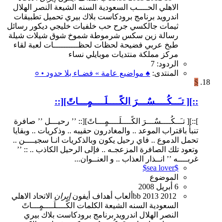
الاهلي
الحــــب
السعودية
السنه
الشيعة
النصر
الهلال
اندرويد
برنامج
برودكاست
بلاك بيري
تحميل
تطبيقات
ثيمات
جالكسي
جرح
حب
خلفيات
خليجي
ديكور
رسائل
رسالة
زين
سكس
شرموطة
شموخ
شوق
شيلات
شيلة
طبخ
عربي
فضيحة
لحظات
لحظــــــــــات
لعبة
لقاء
مركز
مملكة
منتديات
موبايلي
نساء
الردود: 7
المنتدى:
♠ مواضيع عامة » فضـاء بلا حدود • ०
$
::][ تـَــكُــــسٌـــرَ الكًــــلَــــمٍـــاتً][::
]::][ تـَــكُــــسٌـــرَ الكًــــلَــــمٍـــاتً][:: ’’ رحيـــل ’’ صافرة
تنبأ باقتراب الموعد .. والمغادرون حقيبه .. وذكريات .. وبقايا
تحمل الدموع .. فاي رحيل يكون وبالذكريات انـا سجيــــن ..
وتعود تلك الصافرة المزعجـه .. فإلى الرحيل الكاذب .. :: ’’
غربــــه ’’ انــذار العذاب .. و العنــوان...
$sea lover$
الموضوع
6 أبريل 2008
2012
2013
bb
ألعاب
أهداف
أيفون
إيران
الاتحاد
الاهلي
السعودية
السنه
الشيعة
الكلمات
الكًــــلَــــمٍـــاتً
النصر
الهلال
اندرويد
برنامج
برودكاست
بلاك بيري