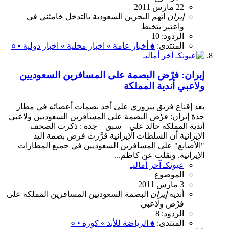
22 مارس 2011
إيران
اتهم
البحرين
السعودية
بالتدخل
خامئني
في
واعتبر
يتخبط
الردود: 10
المنتدى:
♠ أخبار عامة » اخبار محلية » اخبار دولية • ०
إيران: فرْض البصمة على المسافرين السعوديين
ولاعبي أندية المملكة
بعد إقناع فريق بيروزي على أخذ بصمات أعضائه في مطار
جدة إيران: فرْض البصمة على المسافرين السعوديين ولاعبي
أندية المملكة خالد علي – سبق – جدة : ذكرت الصحف
الإيرانية أن السلطات الإيرانية قرَّرت فرض بصمة اليد
"الأصابع" على المسافرين السعوديين في جميع المطارات
الإيرانية. ونقلت عن كاظم...
عيونكـ آخر أماليـ
الموضوع
3 مارس 2011
أندية
إيران
البصمة
السعوديين
المسافرين
المملكة
على
فرْض
ولاعبي
الردود: 8
المنتدى:
♠ الرياضة للأبد » كورة • ०