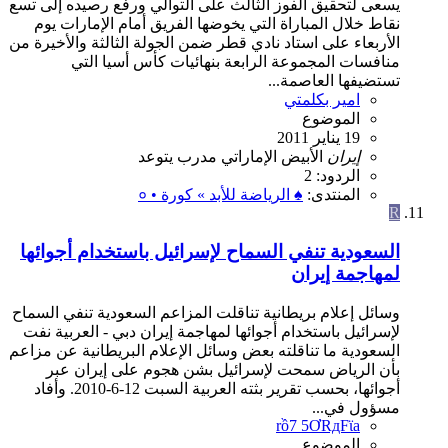
يسعى لتحقيق الفوز الثالث على التوالي ورفع رصيده إلى تسع
نقاط خلال المباراة التي يخوضها الفريق أمام الإمارات يوم
الأربعاء على استاد نادي قطر ضمن الجولة الثالثة والأخيرة من
منافسات المجموعة الرابعة بنهائيات كأس أسيا التي
تستضيفها العاصمة...
امير بكلمتي
الموضوع
19 يناير 2011
إيران
الأبيض
الإماراتي
مدرب
يتوعد
الردود: 2
المنتدى:
♠ الرياضة للأبد » كورة • ०
R
السعودية تنفي السماح لإسرائيل باستخدام أجوائها
لمهاجمة إيران
وسائل إعلام بريطانية تناقلت المزاعم السعودية تنفي السماح
لإسرائيل باستخدام أجوائها لمهاجمة إيران دبي - العربية نفت
السعودية ما تناقلته بعض وسائل الإعلام البريطانية عن مزاعم
بأن الرياض سمحت لإسرائيل بشن هجوم على إيران عبر
أجوائها، بحسب تقرير بثته العربية السبت 12-6-2010. وأفاد
مسؤول في...
rồ7 5ƠRдFϊa
الموضوع