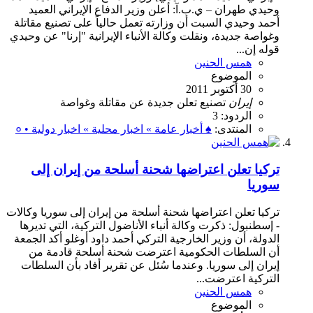
وحيدي طهران – ي.ب.آ: أعلن وزير الدفاع الإيراني العميد
أحمد وحيدي السبت أن وزارته تعمل حالياً على تصنيع مقاتلة
وغواصة جديدة، ونقلت وكالة الأنباء الإيرانية "إرنا" عن وحيدي
قوله إن...
همس الحنين
الموضوع
30 أكتوبر 2011
إيران
تصنيع
تعلن
جديدة
عن
مقاتلة
وغواصة
الردود: 3
المنتدى:
♠ أخبار عامة » اخبار محلية » اخبار دولية • ०
تركيا تعلن اعتراضها شحنة أسلحة من إيران إلى
سوريا
تركيا تعلن اعتراضها شحنة أسلحة من إيران إلى سوريا وكالات
- إسطنبول: ذكرت وكالة أنباء الأناضول التركية، التي تديرها
الدولة، أن وزير الخارجية التركي أحمد داود أوغلو أكد الجمعة
أن السلطات الحكومية اعترضت شحنة أسلحة قادمة من
إيران إلى سوريا. وعندما سُئل عن تقرير أفاد بأن السلطات
التركية اعترضت...
همس الحنين
الموضوع