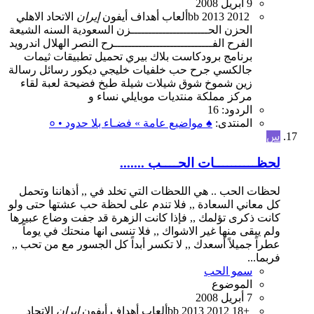
9 أبريل 2008
2012
2013
bb
ألعاب
أهداف
أيفون
إيران
الاتحاد
الاهلي
الحزن
الحــــــــــــــــــــــزن
السعودية
السنه
الشيعة
الفرح
الفــــــــــــــــــــــــــــرح
النصر
الهلال
اندرويد
برنامج
برودكاست
بلاك بيري
تحميل
تطبيقات
ثيمات
جالكسي
جرح
حب
خلفيات
خليجي
ديكور
رسائل
رسالة
زين
شموخ
شوق
شيلات
شيلة
طبخ
فضيحة
لعبة
لقاء
مركز
مملكة
منتديات
موبايلي
نساء
و
الردود: 16
المنتدى:
♠ مواضيع عامة » فضـاء بلا حدود • ०
س
لحظــــــــــات الحــــب .......
لحظات الحب .. هي اللحظات التي تخلد في ,, أذهاننا وتحمل
كل معاني السعادة ,, فلا تندم على لحظة حب عشتها حتى ولو
كانت ذكرى تؤلمك ,, فإذا كانت الزهرة قد جفت وضاع عبيرها
ولم يبقى منها غير الاشواك ,, فلا تنسى انها منحتك في يوماً
عطراً جميلاً أسعدك ,, لا تكسر أبداً كل الجسور مع من تحب ,,
فربما...
سمو الحب
الموضوع
7 أبريل 2008
18+
2012
2013
bb
ألعاب
أهداف
أيفون
إيران
الاتحاد