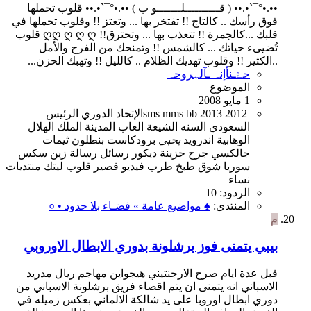
••.•°¯`•.•• ( قــــــــــلـــــــو ب ) ••.•°¯`•.•• قلوب تحملها
فوق رأسك .. كالتاج !! تفتخر بها ... وتعتز !! وقلوب تحملها في
قلبك ...كالجمرة !! تتعذب بها ... وتحترق!! ღღ ღ ღ ღ قلوب
تُضيىء حياتك ... كالشمس !! وتمنحك من الفرح والأمل
..الكثير !! وقلوب تهديك الظلام .. كالليل !! وتهبك الحزن...
حےّـنأإنہ ـآلہروحہ
الموضوع
1 مايو 2008
2012
2013
bb
mms
sms
الإتحاد
الدوري
الرئيس
السعودي
السنه
الشيعة
العاب
المدينة
الملك
الهلال
الوهابية
اندرويد
بحبي
برودكاست
بنطلون
ثيمات
جالكسي
جرح
حزينة
ديكور
رسائل
رسالة
زين
سكس
سوريا
شوق
طبخ
طرب
فيديو
قصير
قلوب
ليتك
منتديات
نساء
الردود: 10
المنتدى:
♠ مواضيع عامة » فضـاء بلا حدود • ०
م
بيبي يتمنى فوز برشلونة بدوري الابطال الاوروبي
قبل عدة ايام صرح الارجنتيني هيجواين مهاجم ريال مدريد
الاسباني انه يتمنى ان يتم اقصاء فريق برشلونة الاسباني من
دوري ابطال اوروبا على يد شالكة الالماني بعكس زميله في