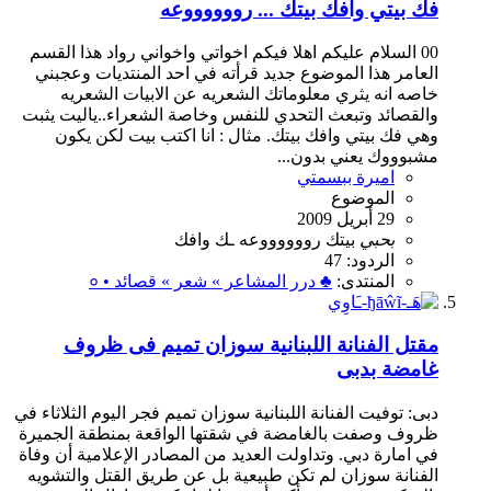
فك بيتي وافك بيتك ... رووووووعه
00 السلام عليكم اهلا فيكم اخواتي واخواني رواد هذا القسم
العامر هذا الموضوع جديد قرأته في احد المنتديات وعجبني
خاصه انه يثري معلوماتك الشعريه عن الابيات الشعريه
والقصائد وتبعث التحدي للنفس وخاصة الشعراء..ياليت يثبت
وهي فك بيتي وافك بيتك. مثال : انا اكتب بيت لكن يكون
مشبوووك يعني بدون...
اميرة ببسمتي
الموضوع
29 أبريل 2009
بحبي
بيتك
رووووووعه
ـك
وافك
الردود: 47
المنتدى:
♣ درر المشاعر » شعر » قصائد • ०
مقتل الفنانة اللبنانية سوزان تميم فى ظروف
غامضة بدبى
دبى: توفيت الفنانة اللبنانية سوزان تميم فجر اليوم الثلاثاء في
ظروف وصفت بالغامضة في شقتها الواقعة بمنطقة الجميرة
في امارة دبي. وتداولت العديد من المصادر الإعلامية أن وفاة
الفنانة سوزان لم تكن طبيعية بل عن طريق القتل والتشويه