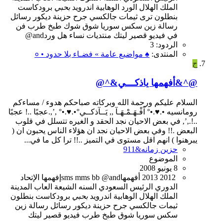
الملك
الهلال
الورد
الوهابية
اندرويد
بحبي
برودكاست
بنطلون
ترى
ثيمات
جالكسي
جرح
حزينة
ديكور
رسائل
رسالة
زين
سكس
سوريا
شوق
شوك
طبخ
طرب
فن
في
فيديو
قصير
ليتك
منتديات
نساء
هل
وردand@
الردود: 3
المنتدى:
♠ مواضيع عامة » فضـاء بلا حدود • ०
ح
@^&أفهمها ياذكـــي&^@
السلام عليكم ورحمة الله وبركاته صباحكم هدوء / مساءكم
رومانسيه •.♥.•° آَفْـهَـمْـهَـآ ,, يَــآذكــي°•.♥.•° ,’,.عجبًا ..! عجبًا
..!.,’, في بعض الاحيان نجد الحقد و الغيره تتسلل في قلوب
البعض .!! وفي بعض الاحيان نجد ان هؤلاء الناس يحبون ان (
يبرهنوا ) انهم اقل مستوى في التميز ..!! ترا كل ما في...
حزين زمانه&911
الموضوع
8 يونيو 2008
2012
2013
@andأفهمها
bb
mms
sms
إفهمها
الإتحاد
الدوري
الرئيس
السعودي
السنه
الشيعة
العاب
المدينة
الملك
الهلال
الوهابية
اندرويد
بحبي
برودكاست
بنطلون
ثيمات
جالكسي
جرح
حزينة
ديكور
رسائل
رسالة
زين
سكس
سوريا
شوق
طبخ
طرب
فيديو
قصير
ليتك