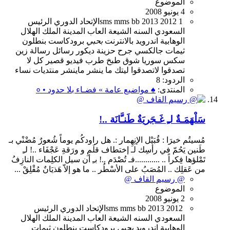
الموضوع
4 يونيو 2008
1
2012
2013
bb
mms
sms
الإتحاد
الدوري
الرئيس
السعودي
السنه
الشيعة
العاب
المدينة
الملك
الهلال
الوهابية
اندرويد
بالانترنت
بحبي
برودكاست
بنطلون
ثيمات
جالكسي
جرح
حزينة
ديكور
رسائل
رسالة
زين
سكس
سوريا
شوق
طبخ
طرب
فيديو
قصير
كل
لا
تصدقوا
لاتصدقوا
ليتك
ما ينشر
ماينشر
منتديات
نساء
الردود: 8
المنتدى:
♠ مواضيع عامة » فضـاء بلا حدود • ०
سَلْهَمَـةٌ لـِ غَـجَريَةٌ طَنـَّانَة ..!
مُسيتُم خيرَا : قُبَيْل الإنِهِمار :. هل راودكُم يوماً شُعورٌ مُضْنْي بـ
طَنين يَحُمّ في رأسِك لـ إختطاف قلَمِ و ورَقةِ عَجْفَاء ..! لـِ
تَمْلؤها فِكراً .. ............فـ تُصْدَم ..! بـِ أن سيل الكلِمات النازِفُ
من عَقلِك .. المُصَبُ على الأسْطُر .. ما هو إلاّ هَذيَانٌ مُقْلِقْ ...
@ رسيم القاف @
الموضوع
2 يونيو 2008
2012
2013
bb
mms
sms
الإتحاد
الدوري
الرئيس
السعودي
السنه
الشيعة
العاب
المدينة
الملك
الهلال
الوهابية
اندرويد
بحبي
برودكاست
بنطلون
ثيمات