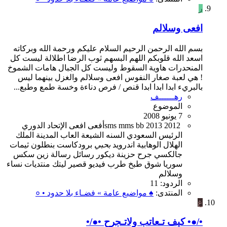
ر
افعى وسلالم
بسم الله الرحمن الرحيم السلام عليكم ورحمة الله وبركاته
اسعد الله قلوبكم اللهم البسهم ثوب الرضا اطلالة ليست كل
المنحدرات هاوية السقوط وليست كل الجبال هامات الشموخ
! هي لعبة صغار النفوس افعى وسلالم والغزل بينهما ليس
بالبريء ابدا ابدا ابدا قنص / فرص دناءة وخسة طمع وطبع...
رهــــــف
الموضوع
7 يونيو 2008
2012
2013
bb
mms
sms
أفعى
افعى
الإتحاد
الدوري
الرئيس
السعودي
السنه
الشيعة
العاب
المدينة
الملك
الهلال
الوهابية
اندرويد
بحبي
برودكاست
بنطلون
ثيمات
جالكسي
جرح
حزينة
ديكور
رسائل
رسالة
زين
سكس
سوريا
شوق
طبخ
طرب
فيديو
قصير
ليتك
منتديات
نساء
وسلالم
الردود: 11
المنتدى:
♠ مواضيع عامة » فضـاء بلا حدود • ०
غ
•/●• كيف تـعاتب ولاتـجرح •●/•