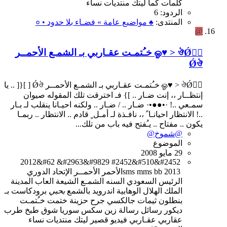
كلمات
كما
ليتك
منتديات
نساء
الردود: 6
المنتدى:
♠ مواضيع عامة » فضـاء بلا حدود • ०
@
ஓ♥ > ঔǾঔُ خـُتمـت عقـاربي بـ الشمـع الأحمــر
Ǿঔ
ஓ♥ > ঔǾঔُ خـُتمـت عقـاربي بـ الشمـع الأحمــر Ǿঔ [ ]{[ .. يا
إنتظــار ،، إنت ضـار .. ]} فـ اخترقت تلك المقوله صيوان
سمـعي ..! ·•●●•· ضـار .. / ضـار .. ولكنه احيـانا ينقلب لـ بـار
..! الانتظار احيانـا ً ،، نافـذة لـ أمـل ٍ قادم .. الانتظار .. ربمـا
يكون .. مفتاح .. يـُفتح فيه باب من تلك...
@شموخ@
الموضوع
29 مايو 2008
2012
&#62
&#2963&#9829
#2452&#510&#2452
2013
bb
mms
sms
الأحمر
الأحمــر
الإتحاد
الدوري
الرئيس
السعودي
السنه
الشمـع
الشيعة
العاب
المدينة
الملك
الهلال
الوهابية
اندرويد
بالشمع
بحبي
برودكاست
بـ
بنطلون
ثيمات
جالكسي
جرح
حزينة
ختمت
خـُتمـت
ديكور
رسائل
رسالة
زين
سكس
سوريا
شوق
طبخ
طرب
عقاربي
عقـاربي
فيديو
قصير
ليتك
منتديات
نساء