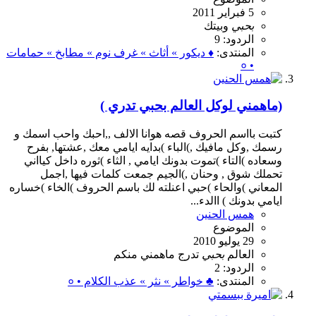
5 فبراير 2011
بحبي
وبيتك
الردود: 9
المنتدى:
♦ ديكور » أثاث » غرف نوم » مطابخ » حمامات
• ०
(ماهمني لوكل العالم بحبي تدري )
كتبت بااسم الحروف قصه هوانا الالف ,,احبك واحب اسمك و
رسمك ,وكل مافيك ,)الباء )بدايه ايامي معك ,عشتها, بفرح
وسعاده )التاء )تموت بدونك ايامي , الثاء )ثوره داخل كيااني
تحملك شوق , وحنان ,)الجيم جمعت كلمات فيها ,اجمل
المعاني )والحاء )حبي اعنلته لك باسم الحروف )الخاء )خساره
ايامي بدونك ) االدء...
همس الحنين
الموضوع
29 يوليو 2010
العالم
بحبي
تدرج
ماهمني
منكم
الردود: 2
المنتدى:
♣ خواطر » نثر » عذب الكلام • ०