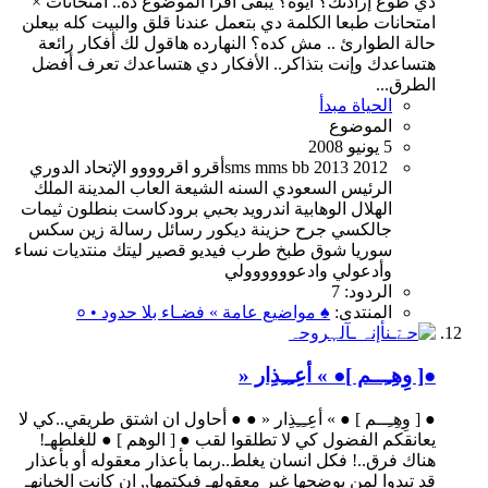
دي طوع إرادتك؟ أيوه؟ يبقى اقرا الموضوع ده.. امتحانات ×
امتحانات طبعا الكلمة دي بتعمل عندنا قلق والبيت كله بيعلن
حالة الطوارئ .. مش كده؟ النهارده هاقول لك أفكار رائعة
هتساعدك وإنت بتذاكر.. الأفكار دي هتساعدك تعرف أفضل
الطرق...
الحياة مبدأ
الموضوع
5 يونيو 2008
2012
2013
bb
mms
sms
أقرو
اقروووو
الإتحاد
الدوري
الرئيس
السعودي
السنه
الشيعة
العاب
المدينة
الملك
الهلال
الوهابية
اندرويد
بحبي
برودكاست
بنطلون
ثيمات
جالكسي
جرح
حزينة
ديكور
رسائل
رسالة
زين
سكس
سوريا
شوق
طبخ
طرب
فيديو
قصير
ليتك
منتديات
نساء
وأدعولي
وادعوووووولي
الردود: 7
المنتدى:
♠ مواضيع عامة » فضـاء بلا حدود • ०
●[ وِهِـِــم ]● » أعِـِـِذِار «
● [ وِهِـِــم ] ● » أعِـِـِذِار « ● ● أحاول ان اشتق طريقي..كي لا
يعانقكم الفضول كي لا تطلقوا لقب ● [ الوهم ] ● للغلطهـ!
هناك فرق..! فكل انسان يغلط..ربما بأعذار معقوله أو بأعذار
قد تبدوا لمن يوضحها غير معقولهـ فيكتمها,, ان كانت الخيانهـ