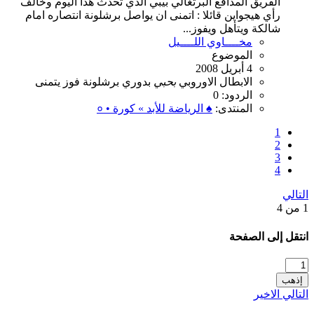
الفريق المدافع البرتغالي بيبي الذي تحدث هذا اليوم وخالف
رأي هيجواين قائلا : اتمنى ان يواصل برشلونة انتصاره امام
شالكة ويتأهل ويفوز...
مخــــاوي اللــــيل
الموضوع
4 أبريل 2008
الابطال
الاوروبي
بحبي
بدوري
برشلونة
فوز
يتمنى
الردود: 0
المنتدى:
♠ الرياضة للأبد » كورة • ०
1
2
3
4
التالي
1 من 4
انتقل إلى الصفحة
إذهب
التالي
الاخير