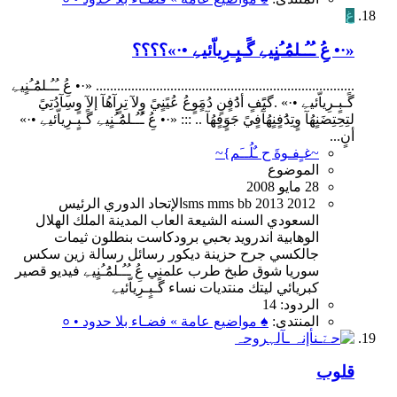
غ
«·• عُِ ـُـُـلمَُـُنٍيےِ گًـبٍـرِياّئيےِ •·»؟؟؟؟
......................................................................... «·• عُِ ـُـُـلمَُـُنٍيےِ
گًـبٍـرِياّئيےِ •·» .گيًَفٍ أدَُفٍنٍ دُمٍَوٍعُ عُيًنٍيً وٍلآ تِرٍآهُآ إلآ وٍسِآدُتِيً
لتِحِتِضَنٍهُآ وٍتِدَُفٍنٍهُآَفٍيً جَوٍَفٍهُآ .. ::: «·• عُِ ـُـُـلمَُـُنٍيےِ گًـبٍـرِياّئيےِ •·»
أنٍ...
~غـٍفـوةَ ح ـٌلُــَم}~
الموضوع
28 مايو 2008
2012
2013
bb
mms
sms
الإتحاد
الدوري
الرئيس
السعودي
السنه
الشيعة
العاب
المدينة
الملك
الهلال
الوهابية
اندرويد
بحبي
برودكاست
بنطلون
ثيمات
جالكسي
جرح
حزينة
ديكور
رسائل
رسالة
زين
سكس
سوريا
شوق
طبخ
طرب
علمني
عُِ
ـُـُـلمَُـُنٍيےِ
فيديو
قصير
كبريائي
ليتك
منتديات
نساء
گًـبٍـرِياّئيےِ
الردود: 14
المنتدى:
♠ مواضيع عامة » فضـاء بلا حدود • ०
قلوب