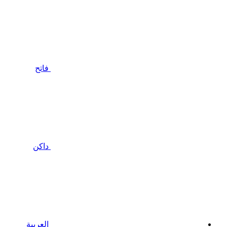
فاتح
داكن
العربية