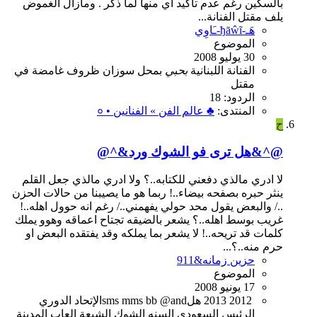
بالسكين رغم عدم تأكيد أي منها لما ذكر . ومازال الغموض
يلف مقتل الفنانة...
هَـ-ђāŵĩ-ـَاوِي
الموضوع
30 يوليو 2008
الفنانة
اللبنانية
بحبي
بمحل
سوزان
ظروف
غامضة
في
مقتل
الردود: 18
المنتدى:
♣ عالم الفن » الفنانين • ०
ح
@^&هل ترى فو الشوك ورد&^@
لا ادري مالذي دفعني للكتابه..؟ ولا ادري مالذي جعل القلم
ينثر حبره بصفحه بيضاء..! ربما هو ما يصيبنا من حالات الحزن
../ والبعض يقول محد حولي يفهمني../ رغم انه حوول اهله..!
غريب بوسط اهله..؟ يشعر بالضيقه تجتاح اعماقه وهوو يملك
كلمات قد تريحه..! لا يشعر بما يملكه وقد يفتقده البعض او
حرم منه..؟...
حزين زمانه&911
الموضوع
17 يونيو 2008
2012
2013
@andهل
bb
mms
sms
الإتحاد
الدوري
الرئيس
السعودي
السنه
الشوك
الشيعة
العاب
المدينة