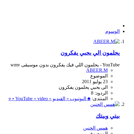
الوسوم
يحلمون الي بحبي يفكرون
‫يحلمون اللي فيك يفكرون بدون موسيقى wmv‬‎ - YouTube
ABEER.M
الموضوع
23 يوليو 2011
الى
بحبي
يحلمون
يفكرون
الردود: 8
المنتدى:
♣ اليوتيوب » الفيديو » ० • YouTube » video
بيتي وبيتك
همس الحنين
الموضوع