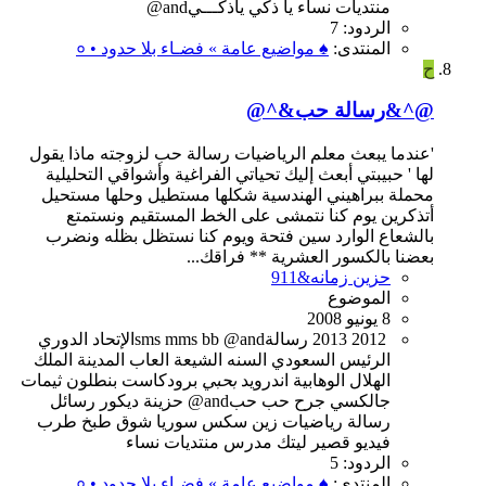
منتديات
نساء
يا ذكي
ياذكـــيand@
الردود: 7
المنتدى:
♠ مواضيع عامة » فضـاء بلا حدود • ०
ح
@^&رسالة حب&^@
'عندما يبعث معلم الرياضيات رسالة حب لزوجته ماذا يقول
لها ' حبيبتي أبعث إليك تحياتي الفراغية وأشواقي التحليلية
محملة ببراهيني الهندسية شكلها مستطيل وحلها مستحيل
أتذكرين يوم كنا نتمشى على الخط المستقيم ونستمتع
بالشعاع الوارد سين فتحة ويوم كنا نستظل بظله ونضرب
بعضنا بالكسور العشرية ** فراقك...
حزين زمانه&911
الموضوع
8 يونيو 2008
2012
2013
@andرسالة
bb
mms
sms
الإتحاد
الدوري
الرئيس
السعودي
السنه
الشيعة
العاب
المدينة
الملك
الهلال
الوهابية
اندرويد
بحبي
برودكاست
بنطلون
ثيمات
جالكسي
جرح
حب
حبand@
حزينة
ديكور
رسائل
رسالة
رياضيات
زين
سكس
سوريا
شوق
طبخ
طرب
فيديو
قصير
ليتك
مدرس
منتديات
نساء
الردود: 5
المنتدى:
♠ مواضيع عامة » فضـاء بلا حدود • ०