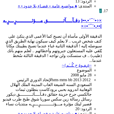
الردود: 13
المنتدى:
♠ مواضيع عامة » فضـاء بلا حدود • ०
غ
×÷•´¯`•.••[ دقـآــــآئــــــــــق مـــؤثــــــــــرٍـــرٍـه
]••.•´¯`•÷×
الدقيقة الأولى مأساة أن تصبح كما الأعمى الذي يتكئ على
كتف شخص غريب .. لا يعلم كيف سيكون نهاية الطريق الذي
سيوصله إليه ! الدقيقة الثانية غباء عندما تصبح بطيبتك مكاناً
يٌلقي عليه المستغلون جبروتهم وأخطائهم .. لعلم منهم بأنك
(طيب) .. ف ستسكت ولن تواجه ! الدقيقة الثالثة سُخط
عندما...
~غـٍفـوةَ ح ـٌلُــَم}~
الموضوع
28 مايو 2008
2012
2013
bb
mms
sms
الإتحاد
الدوري
الرئيس
السعودي
السنه
الشيعة
العاب
المدينة
الملك
الهلال
الوهابية
اندرويد
بحبي
برودكاست
بنطلون
ثيمات
جالكسي
جرح
حزينة
حقائق
دقـآــــآئــــــــــق
ديكور
رسائل
رسالة
زين
سكس
سوريا
شوق
طبخ
طرب
فيديو
قصير
ليتك
مؤثرة
مـــؤثــــــــــرٍـــرٍـه
منتديات
نساء
الردود: 20
المنتدى:
♠ مواضيع عامة » فضـاء بلا حدود • ०