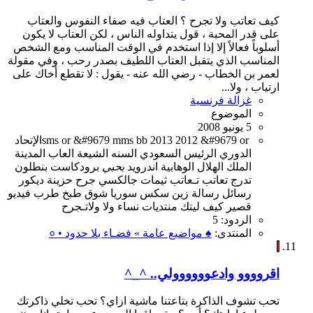
كيف تعاتب ولا تجرح ؟ العتاب فيه صفاء النفوس والعتاب
على قدر المحبة ، قول يتداوله الناس ، لكن العتاب لا يكون
أسلوباً فعالاً إلا إذا استخدم في الوقت المناسب ومع الشخص
المناسب الذي يتقبل العتاب اللطيف بصدر رحب ، وفي مقولة
لعمر بن الخطاب - رضي الله عنه - يقول : لا تقطع أخاك على
ارتياب ، ولا...
غزالة فرنسية
الموضوع
5 يونيو 2008
&#9679 or
2012
2013
bb
mms
or &#9679
sms
الإتحاد
الدوري
الرئيس
السعودي
السنه
الشيعة
العاب
المدينة
الملك
الهلال
الوهابية
اندرويد
بحبي
برودكاست
بنطلون
تدرج
تعاتب
تـعاتب
ثيمات
جالكسي
جرح
حزينة
ديكور
رسائل
رسالة
زين
سكس
سوريا
شوق
طبخ
طرب
فيديو
قصير
كيف
ليتك
منتديات
نساء
ولا
ولاتـجرح
الردود: 5
المنتدى:
♠ مواضيع عامة » فضـاء بلا حدود • ०
ا
اقروووو وادعوووووولي.. ^_^
تحب تشوف الذاكرة بتاعتنا ماشية ازاي؟ تحب تخلي ذاكرتك