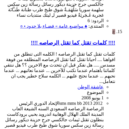
جالكسي
جرح
حزينة
ديكور
رسائل
رسالة
زين
سكس
سلهمة
سوريا
سَلْهَمَـةٌ
شوق
طبخ
طرب
طنانة
طَنـَّانَة
غجرية
غَـجَريَةٌ
فيديو
قصير
لـِ
ليتك
منتديات
نساء
الردود: 6
المنتدى:
♠ مواضيع عامة » فضـاء بلا حدود • ०
ع
!!!! كلمات تقتل كما تقتل الرصاصه !!!!
كلمات تقتل كما تقتل الرصاصه ! الكلمه التى تنطلق من
افواهنا .... احيانا تقتل كما تقتل الرصاصه المنطلقه من فوهة
مسدس ..... هل نفكر قبل ان نتحدث مع الاخرين ؟؟ هل ننتقي
كلماتنا بأهتمام عندما نكتب للآخرين ... عندما نعاتبهم ... عندما
نحبهم ... عندما نحتج عليهم ... الكلمه سلاح خطير يجب ان
نتعامل...
عاشقة الوطن
الموضوع
1 يونيو 2008
2012
2013
bb
mms
sms
الإتحاد
الدوري
الرئيس
الرصاصة
الرصاصه
السعودي
السنه
الشيعة
العاب
المدينة
الملك
الهلال
الوهابية
اندرويد
بحبي
برودكاست
بنطلون
تقتل
ثيمات
جالكسي
جرح
حزينة
ديكور
رسائل
رسالة
زين
سكس
سوريا
شوق
طبخ
طرب
فيديو
قصير