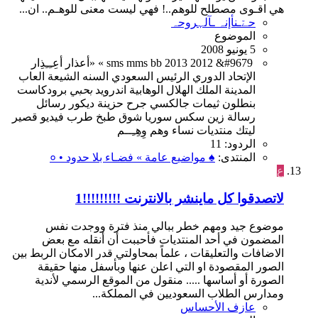
هي اقـوى مصطلح للوهم..! فهي ليست معنى للوهـم.. ان...
حےّـنأإنہ ـآلہروحہ
الموضوع
5 يونيو 2008
&#9679
2012
2013
bb
mms
sms
«
»
أعذار
أعِـِـِذِار
الإتحاد
الدوري
الرئيس
السعودي
السنه
الشيعة
العاب
المدينة
الملك
الهلال
الوهابية
اندرويد
بحبي
برودكاست
بنطلون
ثيمات
جالكسي
جرح
حزينة
ديكور
رسائل
رسالة
زين
سكس
سوريا
شوق
طبخ
طرب
فيديو
قصير
ليتك
منتديات
نساء
وهم
وِهِـِــم
الردود: 11
المنتدى:
♠ مواضيع عامة » فضـاء بلا حدود • ०
ع
لاتصدقوا كل ماينشر بالانترنت !!!!!!!!!1
موضوع جيد ومهم خطر ببالي منذ فترة ووجدت نفس
المضمون في أحد المنتديات فأحببت أن أنقله مع بعض
الاضافات والتعليقات ، علماً بمحاولتي قدر الامكان الربط بين
الصور المقصودة او التي اعلن عنها وبأسفل منها حقيقة
الصورة أو أساسها ..... منقول من الموقع الرسمي لأندية
ومدارس الطلاب السعوديين في المملكة...
عازف الأحساس