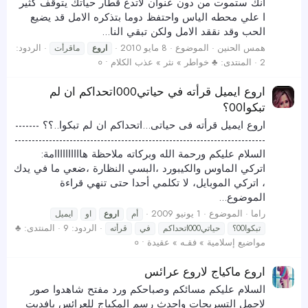
انك ستموت من دون عنوان لاتدع قطار حياتك يتوقف كثير
ا علي محطه الياس واحتفظ دوما بتذكره الامل قد يضيع
الحب وقد نققد الامل ولكن تبقي النا...
همس الحنين
الموضوع
8 مايو 2010
الردود:
اروع
ماقرأت
2
المنتدى:
♣ خواطر » نثر » عذب الكلام • ०
اروع ايميل قرأته في حياتي000اتحداكم ان لم
تبكوا00؟
اروع ايميل قرأته فى حياتى...اتحداكم ان لم تبكوا..؟؟ -------
-------------------------------------------------------------------------
السلام عليكم ورحمة الله وبركاته ملاحظة هاااااااااامة:
اتركي الماوس والكيبورد ،البسي النظارة ،ضعي ما في يدك
، اتركي الموبايل، لا تكلمي أحدا حتى تنهي قراءة
الموضوع...
راما
الموضوع
1 يونيو 2009
أم
اروع
او
ايميل
الردود: 9
المنتدى:
♣
تبكوا00؟
حياتي000اتحداكم
في
قرأته
مواضيع إسلامية » فقـه » عقيدة • ०
اروع ماكياج لاروع عرائس
السلام عليكم مسائكم وصباحكم ورد مفتح شاهدوا صور
لاجمل التسريحات واحدث رسم المكياج للعرائس يافديت