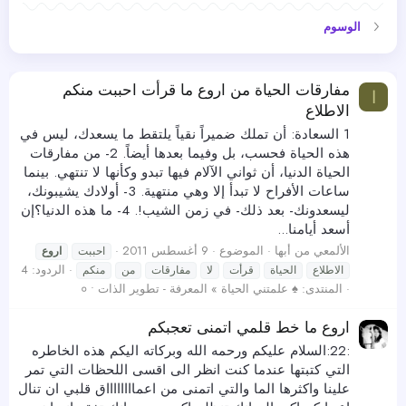
الوسوم
مفارقات الحياة من اروع ما قرأت احببت منكم
ا
الاطلاع
1 السعادة: أن تملك ضميراً نقياً يلتقط ما يسعدك، ليس في
هذه الحياة فحسب، بل وفيما بعدها أيضاً. 2- من مفارقات
الحياة الدنيا، أن ثواني الآلام فيها تبدو وكأنها لا تنتهي. بينما
ساعات الأفراح لا تبدأ إلا وهي منتهية. 3- أولادك يشيبونك،
ليسعدونك- بعد ذلك- في زمن الشيب!. 4- ما هذه الدنيا؟إن
أسعد أيامنا...
الألمعي من أبها
الموضوع
9 أغسطس 2011
احببت
اروع
الردود: 4
الاطلاع
الحياة
قرأت
لا
مفارقات
من
منكم
المنتدى:
♠ علمتني الحياة » المعرفة - تطوير الذات • ०
اروع ما خط قلمي اتمنى تعجبكم
:22:السلام عليكم ورحمه الله وبركاته اليكم هذه الخاطره
التي كتبتها عندما كنت انظر الى اقسى اللحظات التي تمر
علينا واكثرها الما والتي اتمنى من اعمااااااااق قلبي ان تنال