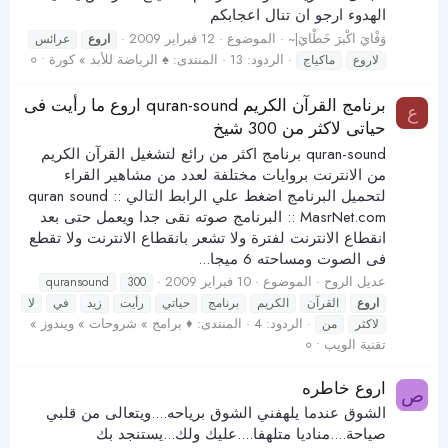
الهدوء ارجو ان تنال اعجابكم
وَفْايَ اكْبرَ خَطْايَ|~
الموضوع
12 فبراير 2009
اروع
عرائس
الردود: 13
المنتدى:
♠ الرياضة للأبد » كورة • ०
لاروع
ماكياج
برنامج القرآن الكريم quran-sound اروع ما رأيت فى
ع
حياتى لاكثر من 300 شيخ
quran-sound برنامج اكثر من رائع لتشغيل القرآن الكريم
من الانترنت بروايات مختلفة لعدد من مشاهير القراء
لتحميل البرنامج اضغط علي الرابط التالي quran sound ::
MasrNet.com :: البرنامج صوته نقى جدا ويعمل حتى بعد
انقطاع الانترنت لفترة ولا تشعر بانقطاع الانترنت ولا تقطع
فى الصوت ومساحته 6 ميجا...
عديل الروح
الموضوع
10 فبراير 2009
quransound
300
اروع
القرآن
الكريم
برنامج
حياتي
رأيت
زيد
في
لا
الردود: 4
المنتدى:
♦ برامج » شروحات » ويندوز »
لاكثر
من
تقنية الويب • ०
اروع خاطره
ص
الشوق عندما يلهفني الشوق برياحه....ويتعالى من قلبي
صياحة....مناديا متلهفا....عليك ولك...يستنجد بك