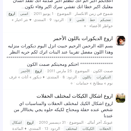
اعجابكم اكبر الم انك تنظلم اكبر صدمه انك تفقد انسان
مغليك اكبر خطا انك تفشي سرك اكبر وفاء تكون...
شموخ في زمن الانكسار
الموضوع
1 يونيو 2011
اتمنى
اروع
الردود: 9
المنتدى:
♥ نثر احبار »
تعجبكم
حط
قلمي
لا
خواطر الأعضاء • ०
اروع الديكورات باللون الأحمر
بسم الله الرحمن الرحيم حبيت انزل اليوم ديكورات منزليه
وهذا اللون مفضل تقريبا عند البنات اترك لكم حريه النظر
""""""""""""""""""""""""""""""""""""""""""""""""""""
"""""""""""""""" اختكم ومحبتكم صمت الكون
صمت الكون
الموضوع
25 مارس 2011
اروع
الأحمر
الردود: 8
المنتدى:
♦ ديكور » أثاث » غرف
الديكورات
باللون
نوم » مطابخ » حمامات • ०
اروع اشكال الكيكات لمختلف الحفلات
اروع اشكال الكيك لمختلف الحفلات والمناسبات اي
شخص عنده حفلة ومحتاج لكيكه حلوه يجي يختاااار من
عندنا
عيونكـ آخر أماليـ
الموضوع
31 ديسمبر 2010
اروع
اشكال
الردود: 13
المنتدى:
♦ المائدة
الحفلات
الكيكات
لمختلف