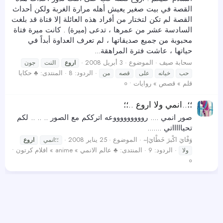
القصة في بيت صغير يعيش أهله مرارة الغربة ولكن أحداث
القصة لم تكن لتختار من أفراد هذه العائلة إلا فتاة قد بلغت
السادسة عشر من عمرها ، تدعى (ميرة) . كانت ميرة فتاة
محبوبة من جميع صديقاتها ، لم تعرف العداوة أبداً في
حياتها ، عاشت فترة المراهقة...
سحابة صيف
الموضوع
3 أبريل 2008
اروع
النت
جون
الردود: 8
المنتدى:
♣ حكايا
حب
خيانه
على
قصه
من
قلم » قصص » روايات • ०
؛؛..انمي ولا اروع ..؛؛
صور انمي .... روووووووووعه اترككم مع الصور .. .. .. لكم
تحياااااتي .......
وَفْايَ اكْبرَ خَطْايَ|~
الموضوع
25 يناير 2008
؛؛انمي
اروع
الردود: 9
المنتدى:
♣ عالم الانمي » anime » افلام كرتون •
ولا
०