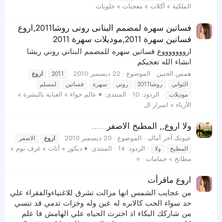
الملكية » أكلات » معجنات » حلويات
فساتين سهرة لمصمم البنانى رونى روشا2011,اروع
فساتين سهرة 2011,موديلات سهرة 2011
اروووووووع فساتين سهره للمصمم البناني روني ريشا
انشاء الله تعجبكم
همس الحنين
الموضوع
22 ديسمبر 2010
2011
اروع
الثواني
روشا2011
روني
سهرة
فساتين
لمسلم
الردود: 10
المنتدى:
♦ عالم حواء » العناية بالبشرة »
موديلات
الأزياء » اسرار ال
ولا اروع,, المطبخ الاصفر......
عيونكـ آخر أماليـ
الموضوع
20 ديسمبر 2010
اروع
الاصفر
الردود: 14
المنتدى:
♦ ديكور » أثاث » غرف نوم »
المطبخ
ولا
مطابخ » حمامات • ०
اروع ماقرأت
من عجايب الشمس انها مزالت تشرق للاغنياءوالفقراء علي
حد سواء الحب كالابره له عين وله وخزات تدمي قد تنسي
من شاركك البكاء اذ اخترت الحياه علي الهامش فا علم