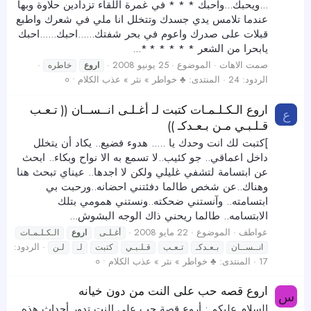
...ويحبك...واحبك * * * في غمرة اللقاء تزدادين حلاوة وبها
عندما تلامس يدي جسدك وتتخلل انا ملي في شعرك واطبع
قبلات على صدرك واعوم في بحر شفتك......احبك......احبك
يابحرا من الشعر * * * * * *...
صمت الاهات
الموضوع
25 يونيو 2008
اروع
خاطره
الردود: 24
المنتدى:
♣ خواطر » نثر » عذب الكلام • ०
اروع الـكـلـمـات كتبت لـ أغـلـى انــســان (( تـعـب
ع
قـلـبـي مـن بـعـدكـ ))
]كتبت لك انت وحدك يا ..... هدوء فضيع.. يكاد أن يتخلل
داخل اعماقي.. جو كئيب..لا تسمع به الا نواح وبكاء.. ابحث
عن ابتسامة لتشفي غليلي ولكن لا اجدها.. عيناي تبحث هنا
وهناك..عن شخص طالما دفئتني احضانه..ورحبت بي
ابتسامته.. وآنستني ضحكته..ونستني همومي بتلك
الابتسامه.. طالما ريحني ذاك الوجه البشوش...
عواطف
الموضوع
22 مايو 2008
أغـلـى
اروع
الـكـلـمـات
الردود:
انــســان
بـعـدكـ
تـعـب
قـلـبـي
كتبت
لـ
لـن
17
المنتدى:
♣ خواطر » نثر » عذب الكلام • ०
اروع قصه حب على النت من دون خيانه
س
السلام عليكم : أروع قصة حب على النت تدور أحداث هذه