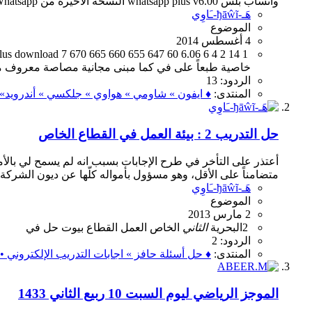
واتساب بلس whatsapp plus v6.00 النسخة الأخيرة من Whatsapp+ نسخة كاملة ومفعلة مسبقاً...
هَـ-ђāŵĩ-ـَاوِي
الموضوع
4 أغسطس 2014
lus
download
7
670
665
660
655
647
60
6.06
6
4
2
14
1
خاصية
طبعاً
على
في
كما
مبنى
مجانية
مصاصة
معروف
م
الردود: 13
المنتدى:
♦ ايفون » شاومي » هواوي » جلكسي » أندرويد» ०
حل التدريب 2 : بيئة العمل في القطاع الخاص
متضامناً على الأقل، وهو مسؤول بأمواله كلّها عن ديون الشركة،
هَـ-ђāŵĩ-ـَاوِي
الموضوع
2 مارس 2013
2
البحرية
الثاني
الخاص
العمل
القطاع
بيوت
حل
في
الردود: 2
المنتدى:
♦ حل أسئلة حافز » اجابات التدريب الإلكتروني • ०
الموجز الرياضي ليوم السبت 10 ربيع الثاني 1433