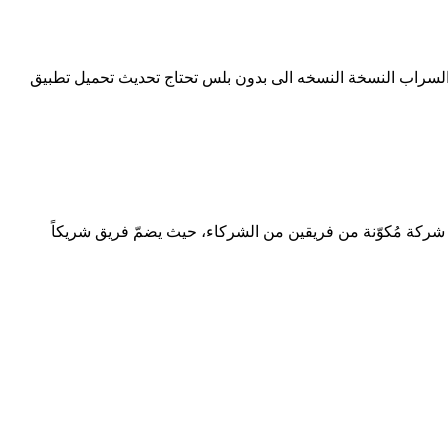
لسراب
النسخة
النسخه
الى
بدون
بلس
تحتاج
تحديث
تحميل
تطبيق
أمس بأداء التدريب :ma-des20 (26): السؤال 1 أي من الأشكال الآتية يُمثّل شركة مُكوّنة من فريقين من الشركاء، حيث يضمّ فريق شريكاً