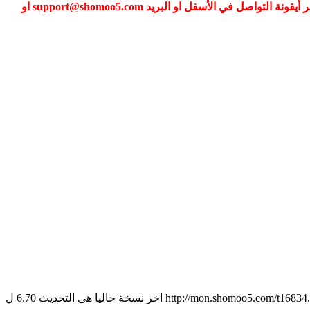
إذا كنت تواجه مشكلة في تسجيل الدخول الى عضويتك فضلا قم بطلب تغيير كلمة المرور عبر (نسيت كلمة المرور) أو التواصل معنا عبر أيقونة التواصل في الأسفل او البريد support@shomoo5.com او
للأجهزة التي تعمل بنظام اندرويد وتركب برامج بإمتداد apk اللي ما يعرف عن واتساب يراجع الموضوع الاساسي عبر الرابط التالي http://mon.shomoo5.com/t16834.html اخر نسخة حاليا هي التحديث 6.70 ل