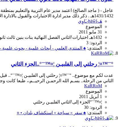
عاجل - ( ماجد الصالح) اعتمد مدير عام التربية والتعليم بمنطقة ا
1431/1432هـ . ذكر ذلك مدير ادارة الاختبارات والقبول بالادارة الاستاذ أيمن الركبان مضيفا أن سعادة المدير...
هَـ-ђāŵĩ-ـَاوِي
الموضوع
31 مايو 2011
1432هـ
اختبارات
الثاني
الفصل
النهائية
بنات
بنين
ثالث
ثان
الردود: 3
المنتدى:
♠ المنتدى العلمي - أبحاث علمية - بحوث علمية -
°¨¨™¤¦ رحلتي إلى الفلبيـن ¦¤™¨¨°..الجزء الثاني
الثاني من الرحلة.. بسـم الله الرحمـن الرحيــم،، طبعا كانت وجهت
KaRRoM
الموضوع
1 أبريل 2011
¦¤™¨¨°الجزء
إلى
الثاني
الفلبيـن
رحلتي
الردود: 30
المنتدى:
♠ سفر » سياحة » استكشاف بلدان • ०