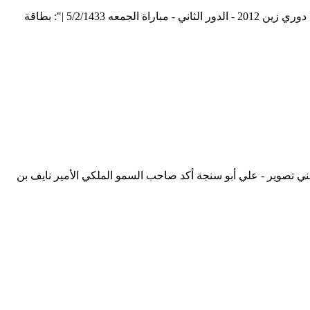
تقديم الجولة الرابعة عشر من دوري زين السعودي للمحترفين2011-2012 (تقديم للمباريات) تقديم مباراة الشباب والفيصلي - الجوله 14 دوري زين 2012 - الدور الثاني - مباراة الجمعه 5/2/1433 |": بطاقة
سني تصوير - علي أبو سنجة أكد صاحب السمو الملكي الأمير نايف بن