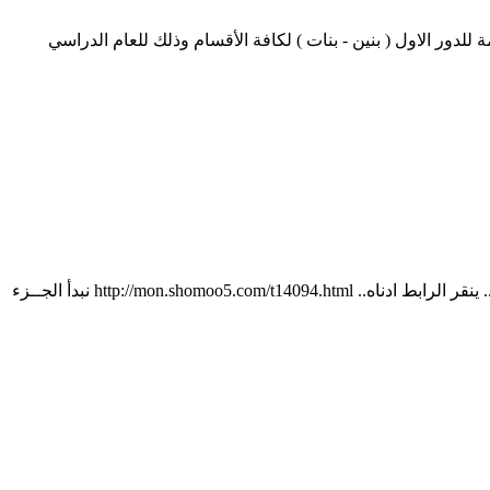
 للدور الاول ( بنين - بنات ) لكافة الأقسام وذلك للعام الدراسي
عدت لكم مع موضوع.. °¨¨™¤¦ رحلتي إلى الفلبيـن ¦¤™¨¨°.. قبل ما ابدأ بتفاصيل الموضوع والصور.. احب اذكر.. اللي ما تابع الجزء الأول.. ينقر الرابط ادناه.. http://mon.shomoo5.com/t14094.html نبدأ الجــزء