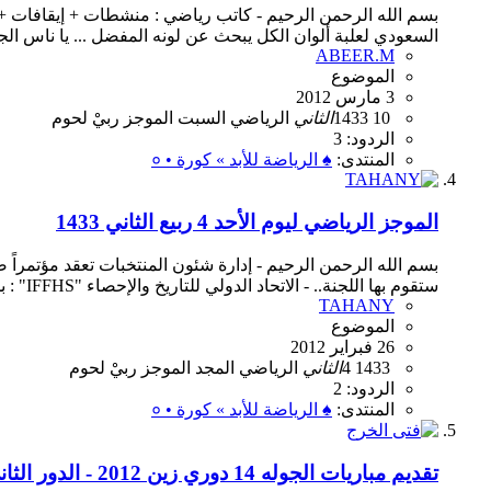
بسم الله الرحمن الرحيم - كاتب رياضي : منشطات + إيقافات + 
السعودي لعلبة ألوان الكل يبحث عن لونه المفضل ... يا ناس ا
ABEER.M
الموضوع
3 مارس 2012
10
1433
الثاني
الرياضي
السبت
الموجز
ربيْ
لحوم
الردود: 3
المنتدى:
♠ الرياضة للأبد » كورة • ०
الموجز الرياضي ليوم الأحد 4 ربيع الثاني 1433
بسم الله الرحمن الرحيم - إدارة شئون المنتخبات تعقد مؤتمراً ص
ستقوم بها اللجنة.. - الاتحاد الدولي للتاريخ والإحصاء "IFFHS" : بدر المطوع في صدارة هدافي العالم في...
TAHANY
الموضوع
26 فبراير 2012
1433
4
الثاني
الرياضي
المجد
الموجز
ربيْ
لحوم
الردود: 2
المنتدى:
♠ الرياضة للأبد » كورة • ०
تقديم مباريات الجوله 14 دوري زين 2012 - الدور الثاني - مباراة الجمعه 5/2/1433