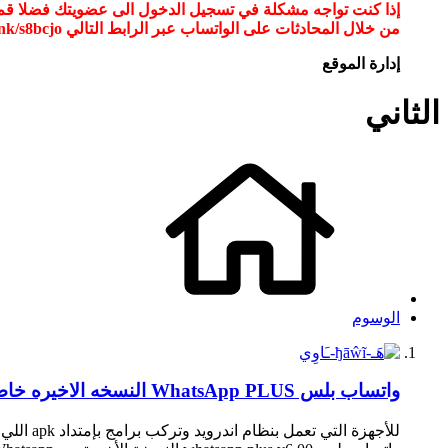
من خلال المحادثات على الواتساب عبر الرابط التالي wa.link/s8bcjo او مسح الباركود في الصوره
إدارة الموقع
الثاني
الوسوم
واتساب بلس WhatsApp PLUS النسخه الاخيره خاصية الإخفاء 6.70