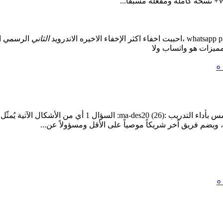
p
whatsapp
،
احببت
اخفاء
اكثر
الإخفاء
الاخيره
الاندرويد
الثاني
الرسمي
ا
ميزات
هو
واتساب
ولا
أعتذر على التأخر في طرح الإجابات بسبب انه لم يسمح لي بال
 ويضم فريق آخر شريكاً موصياً على الأقل ومسؤولاً عن...