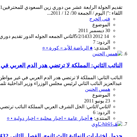
اللقاء :"| اليوم / الجمعة 30/ 12 / 2011...
فتى الخرج
الموضوع
30 ديسمبر 2011
14
2012
5/2/1433
الثاني
الجمعه
الجوله
الدور
تقديم
دوري
الردود: 7
المنتدى:
♠ الرياضة للأبد » كورة • ०
النائب الثاني: المملكة لا ترتضي هدر الدم العربي 
النائب الثاني: المملكة لا ترتضي هدر الدم العربي في غير موا
عبدالعزيز النائب الثاني لرئيس مجلس الوزراء وزير الداخلية تلم
همس الحنين
الموضوع
23 يونيو 2011
الثاني
الثاني
:
الخل
الشرف
العربي
المملكة
النائب
ترتضي
الردود: 6
المنتدى:
♠ أخبار عامة » اخبار محلية » اخبار دولية • ०
جدول اختبارات النهائية ثالث ثانوي الفصل الثاني 1432هـ بنين و بنات