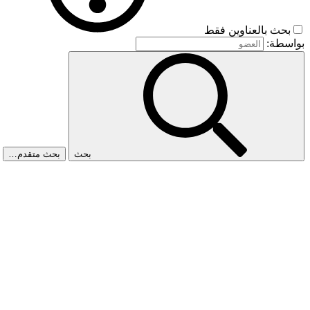
بحث بالعناوين فقط
بواسطة:
بحث
بحث متقدم…