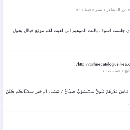
 درر المشاعر » شعر » قصائد • ०
عندي جلست اشوف بالنت الموهيم اني لقيت لكم موقع خياال يحول
بخ » حمامات • ०
َـآسْ قدًرهُمّ فـُۈقْ مَـבـْسُۈبْ صَبـًآحْ / مًسّـآء آلـِ خير شَـבـْآلڪُم ڪًلنْ