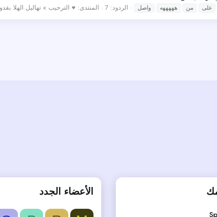
الردود: 7
المنتدى:
♥ الترحيب » تهاليل الهلا بقدوم
على
من
هههههه
واصل
مك
الأعضاء الجدد
Sp