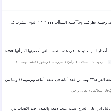
وف وجهــة نظركــم وخآآآصــه الشبآآب ؟؟؟ ^ ^ ^ اليوم انتشرت فى
اليوم أخوانى لكم منى هدية قيمة وهو برنامج cFosSpeed العملاق الألمانى والذى أسمية (الوحش الألمانى, صاعقة الأنترنت) فى أحدث أصدار لة والجديد هنا فى هذة النسخة التى أحضرتها لكم أنها Retail
الردود: 9
المنتدى:
♦ برامج » شروحات » ويندوز » تقنية الويب • ०
 القراءة؟؟ ومنا من فقد أمانة في عنقه..أبناءه وتربيتهم؟؟ ومنا من
إتجاه المعاكس » نقاش و حوار • ०
 ياليل اني على الجرح غنيت غنيت دمعه والصدى ضم الاهداب تبي