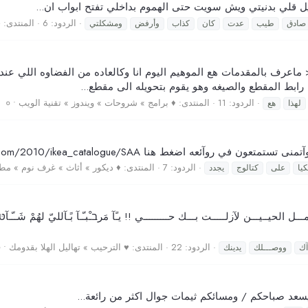
ل قلي بدنيتي ويش سويت حتى الهموم بداخلي تفتح ابواب ان...
الردود: 6
المنتدى:
♣
صادق
طيب
عدت
كان
كذاب‎
وأرفض
ومشكلتي
<< ماعرف بالمقدمات هع الموهيم اليوم انا وكالعاده من الفضاوه اللي 
رابط المقطع والصيغه وهو يقوم بتحويله الى مقطع...
الردود: 11
المنتدى:
♦ برامج » شروحات » ويندوز » تقنية الويب • ०
لهذا
هع
الردود: 7
المنتدى:
♦ ديكور » أثاث » غرف نوم » مطا
كيا
على
كتالوج
يجدد
ــيـــن لآزلـــــت بـــك حـــــــــي !! يـًآ مَرבـْبـّـآ بًـآلليّ لهُمْ شَــّـآטּ ن
الردود: 22
المنتدى:
♥ الترحيب » تهاليل الهلا بقدومك • ०
آك
ووصـــلك
يدينك