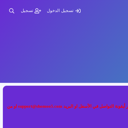
تسجيل الدخول
تسجيل
إذا كنت تواجه مشكلة في تسجيل الدخول الى عضويتك فضلا قم بطلب تغيير كلمة المرور عبر (نسيت كلمة المرور) أو التواصل معنا عبر أيقونة التواصل في الأسفل او البريد support@shomoo5.com او من