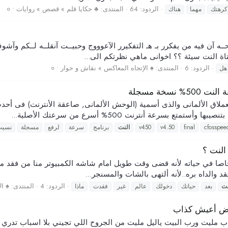
الردود: 64
المنتدى:
♣ حكايا قلم » قصص » روايات • ०
كرهتك
مهما
هناك
ه آن فيه من يفكرر بـ هـ التفكيرر الآعوووج وحبيــت آنقلــه لــكم وآش
تاة النت سيئة ؟؟ اخوانى ماهي نظرتكم الى...
الردود: 6
المنتدى:
♠ الإتجاه المعاكس » نقاش و حوار • ०
هل
رعة أنترنت 500% أسرع من سرعتك الأصلية...
cfosspee
final
v4.50
v450
النت
برنامج
سرعة
لرفع
مسجلة
نسيت
النت ؟
خاصا في حياته لأنه قضى وقت طويل امام شاشه الكمبيوتر منا من فقد متعة
 والداه بره..لأنه ألتهى بالشات والمسنجر...
الردود: 4
المنتدى:
♠ ال
نت
بعد
حياتك
دخولك
عالم
غير
فقدت
ماذا
ض أعيش كذاب‎
ب مليت ورب البيت ياليل مليت من الجروح اللي تجيني بلا اسباب تدري