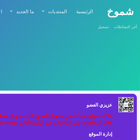
شموخ
الرئيسية
المنتديات
ما الجديد
ا
آخر النشاطات
تسجيل
عزيزي العضو
خلال المحادثات على الواتساب عبر الرابط التالي wa.link/s8bcjo او مسح الباركود في الصوره
إدارة الموقع