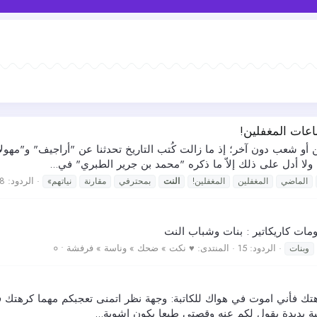
اعات المغفلين!
و شعب دون آخر؛ إذ ما زالت كُتب التاريخ تحدثنا عن "أراجيف" و"مهولات
، ولا أدل على ذلك إلاّ ما ذكره "محمد بن جرير الطبري" في...
الردود: 8
الماضي
المغفلين
المغفلين!
النت
بمحترفي
مقارنة
نياتهم»
مات كاريكاتير : بنات وشباب النت
الردود: 15
المنتدى:
♥ نكت » ضحك » وناسة » فرفشة • ०
وبنات
 كرهتك فأني اموت في هواك للكاتبة: وجهة نظر اتمنى تعجبكم مهما كرهتك
 يديدة بقول لكم عنه وقصتي طبعا بكون اشوية...