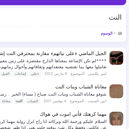
النت
الوسوم
الجيل الماضي «على نياتهم» مقارنة بمحترفي النت إش
****لم تكن الإشاعة بمعناها الدارج مقتصرة على زمن معين أ
تعاملوا معها بما تقتضيه معتقداتهم وثقافاتهم وأحوال زمانهم
امير بكلمتي
الموضوع
8 مارس 2012
«على
إشاعات
الجيل
معاناة الشباب وبنات النت
شوفو معاناة الشباب وبنات النت صباح ( مساء) الخير .. رسو
انين الصمت
الموضوع
6 نوفمبر 2011
الشباب
النت
معاناة
مهما كرهتك فأني اموت في هواك
السلام عليكم ورحمة الله وبركاته انا راح انزل رواية مهما
عن عائلتين وفقط وكل شئ بوقته حلوو يعني اذا ظهر شخصية