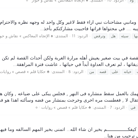
الردود: 10
المنتدى:
♠ الإتجاه المعاكس » نقاش و حوار • ०
ولا
مانبي مشاحنات نبي اراء فقط لاغير وكل واحد له وجهه نظره والاحترام مطل
 .... في محتواها قراتها فاحبيت مشاركتكم بأخذ...
الردود: 11
المنتدى:
♠ الإتجاه المعاكس » نقاش و حوار
بها
سيئه
هل
وترفض
صة في بيت صغير يعيش أهله مرارة الغربة ولكن أحداث القصة لم تكن لتخ
تها ، لم تعرف العداوة أبداً في حياتها ، عاشت فترة المراهقة...
الردود: 8
المنتدى:
♣ حكايا قلم » قصص » روايات •
خيانه
على
قصه
من
همك بالعمل سقط منشاره فى النهر , فجلس يبكى على ضياعه , وكان هن
قال لا , فغطست مره اخرى وخرجت بمنشار من فضه وسألته اهذا هو فقا
الردود: 7
المنتدى:
♣ حكايا قلم » قصص » روايات • ०
في
يفكـــــــــــــــــم بخير ان شاء الله... اتمنى بخير المهم السالفه وما 
ابي ترحيب من هنا...