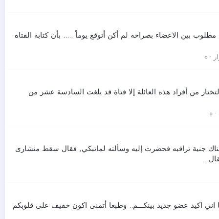
وب بين الاعضاء بصراحه لم أكن أتوقع يوماً ..... بأن كتابة الفتاه
 • ०
تار من أفراد هذه العائلة إلا فتاة قد بلغت السادسة عشر من
 ०
اك جنية تراقبه فحضرت إليه وسألته لماتبكي, فقال سقط منشارى
ل...
فيها اني اكيد عضو جديد بينكـــم.. وطبعا أتمنى اكون خفيف على قلوبكم