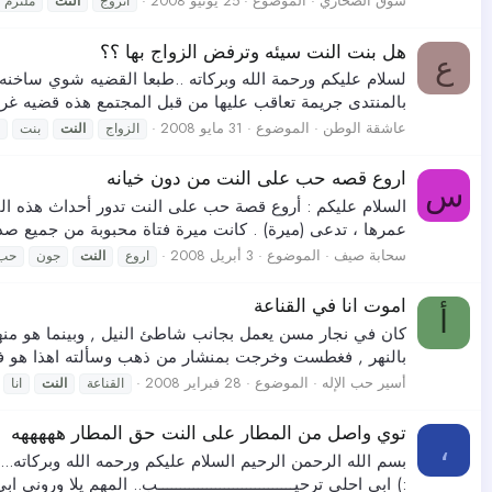
شوق الصحاري
الموضوع
25 يونيو 2008
اتزوج
النت
ملتزم
هل بنت النت سيئه وترفض الزواج بها ؟؟
ع
لسلام عليكم ورحمة الله وبركاته ..طبعا القضيه شوي ساخنه و
بالمنتدى جريمة تعاقب عليها من قبل المجتمع هذه قضيه غريبه
عاشقة الوطن
الموضوع
31 مايو 2008
الزواج
النت
بنت
اروع قصه حب على النت من دون خيانه
س
السلام عليكم : أروع قصة حب على النت تدور أحداث هذه الق
عمرها ، تدعى (ميرة) . كانت ميرة فتاة محبوبة من جميع صديقا
سحابة صيف
الموضوع
3 أبريل 2008
اروع
النت
جون
حب
اموت انا في القناعة
أ
كان في نجار مسن يعمل بجانب شاطئ النيل , وبينما هو من
بالنهر , فغطست وخرجت بمنشار من ذهب وسألته اهذا هو ف
أسير حب الإله
الموضوع
28 فبراير 2008
القناعة
النت
انا
توي واصل من المطار على النت حق المطار هههههه
،
بسم الله الرحمن الرحيم السلام عليكم ورحمه الله وبركاته... ك
:) ابي احلى ترحيـــــــــــــــــــــــــــــــب.. المهم يلا وروني 