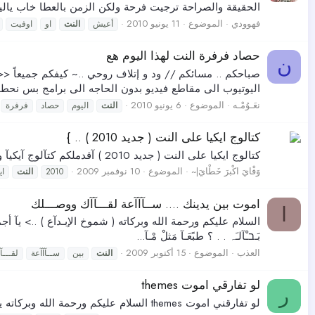
الحقيقة والصراحة ترجيت فرحة ولكن الزمن بالعطا خاب يالي
فهوودي
الموضوع
11 يونيو 2010
أعيش
النت
او
اوفيت
حصاد فرفرة النت لهذا اليوم هع
ن
صباحكم .. مسائكم // ود و إتلاف روحي ..~ كيفكم جميعاً 
اليوتيوب الى مقاطع فيديو بدون الحاجه الى برامج بس نحط 
نعَـوُمْـه
الموضوع
6 يونيو 2010
النت
اليوم
حصاد
فرفرة
كتالوج ايكيا على النت ( جديد 2010 ) .. }
كتالوج ايكيا على النت ( جديد 2010 ) آقدملكم كتآلوج آيكيآ وآتمنى تستمتعون في روآئعه اضغط هنا http://onlinecatalogue.ikea.com/2010/ikea_catalogue/SAA/
وَفْايَ اكْبرَ خَطْايَ|~
الموضوع
10 نوفمبر 2009
2010
النت
اي
اموت بين يدينك .... ســآآآعة لقـــآآك ووصـــلك
ا
السلام عليكم ورحمة الله وبركاته ( شموخ الإبـدآع ) ..> يآ أجمـــل الحي
بَـבـْآلـَﮧ . . ؟ طبًعَـآ مَثلْ مْـآ...
العذب
الموضوع
15 أكتوبر 2009
النت
بين
ســآآآعة
لقـــآ
لو تفارقي اموت themes
ر
لو تفارقني اموت themes السلام عليكم ورحمة الله وبركاته يسعد صباحكم / ومسائكم ثيمات جوال اكثر من رائعة...