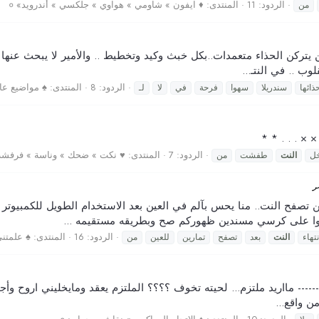
الردود: 11
المنتدى:
♦ ايفون » شاومي » هواوي » جلكسي » أندرويد» ०
من
عضهن يتركن الحذاء متعمدات..بكل خبث وكيد وتخطيط .. والأمير لا يبحث عنها ل
ب .. في النتـ...
الردود: 8
المنتدى:
♠ مواضيع عامة
ذائها
سندريلا
سهوا
فرحة
في
لا
لـ
 × . . . * *
الردود: 7
المنتدى:
♥ نكت » ضحك » وناسة » فرفشة •
خل
النت
طفشت
من
ށ
 من تصفح النت.. منا يحس بآلم في العين بعد الاستخدام الطويل للكمبيوتر 
لسوا على كرسي مسندين ظهوركم صح وبطريقه مستقيمه ...
الردود: 16
المنتدى:
♠ علمتني
نتهاء
النت
بعد
تصفح
تمارين
للعين
من
----------------- مااريد ملتزم... لحيته تخوف ؟؟؟؟ الملتزم يعقد ومايخليني ارو
 واقع...