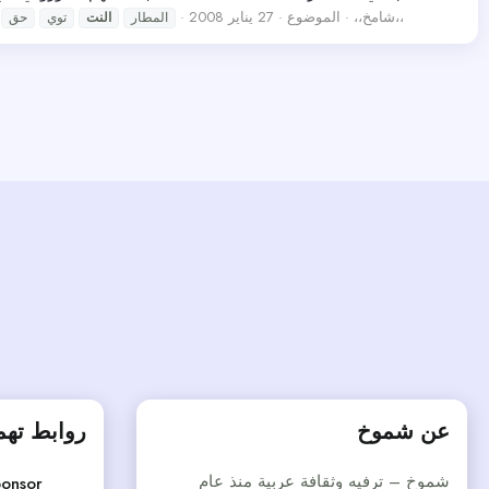
،،شامخ،،
الموضوع
27 يناير 2008
المطار
النت
توي
حق
عن شموخ
روابط ته
شموخ – ترفيه وثقافة عربية منذ عام
onsor