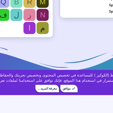
Q
B
R
M
Sp
Sp
N
ر
ل
ف
م
ا
باط (الكوكيز ) للمساعدة في تخصيص المحتوى وتخصيص تجربتك والحفاظ
تمرار في استخدام هذا الموقع، فإنك توافق على استخدامنا لملفات تعري
موافق
معرفة المزيد…