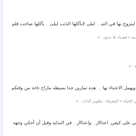
يتزوج بها في النتـ .. ليلى لايأكلها الذئب ليلى .. يأكلها صاحب قلم
 » فضـاء بلا حدود • ०
 ०
ويهمل الاعتناء بها ... هذه تمارين جدا بسيطه ماراح تاخذ من وقتكم
 الحياة » المعرفة - تطوير الذات • ०
ح وأجي على كيفي. اعذااار....واعذااار... في البدايه وقبل أن أحكي وجهه