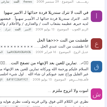
رهــــــف
الموضوع
29 سبتمبر 2009
themes
النت
تفارقي
في النت لا تترك سندريلا فردة حذائها لـ الامير سهوا
ا
النتـ.. لاتترك سندريلا فردة حذائها لــ الأميــر سهـواً .. فب
لديه خبرهـ عظيمه بشعاب النت / والعذارى / والأحلام / والقلو
الريم اللعوب
الموضوع
13 يوليو 2009
الامير
النت
تترك
ح
طفشت من النت <<<هنا الحل
ع
اذا طفشت من النت عندي الحل....... × × × × × × × × × × ×
عديل الروح
الموضوع
16 فبراير 2009
&#60&#60&#60هنا
ال
ܔْށ.. .تمارين للعين بعد الإنتهاء من تصفح النت.. ..ܔْ
ق
السلام عليكم ورحمة الله وبركاته تمارين للعين بعد الإنتهاء
غير القليل وراح تفيد عيونكم ان شاء الله .. اول شيء اج
قآهــtopــــرٍهم
الموضوع
15 يوليو 2008
&#1812ْ&#1921
الإ
اموت ولا اتزوج ملتزم ...
ش
---------------------------------------------------------------
نظري عن الكلام اللي فوق..والي قريته ولفت نظري هوايه ومن