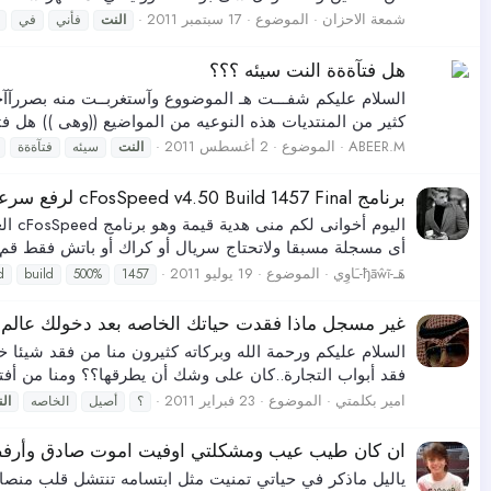
شمعة الاحزان
الموضوع
17 سبتمبر 2011
النت
فأني
في
هل فتآةةة النت سيئه ؟؟؟
السلام عليكم شفـــت هـ الموضووع وآستغربــت منه بصررآآحــ
كثير من المنتديات هذه النوعيه من المواضيع ((وهى )) هل ف
ABEER.M
الموضوع
2 أغسطس 2011
النت
سيئه
فتآةةة
برنامج cFosSpeed v4.50 Build 1457 Final لرفع سرعة النت 500% نسخة مسجلة
أى مسجلة مسبقا ولاتحتاج سريال أو كراك أو باتش فقط قم بتنصيبها وأستمتع بس
هَـ-ђāŵĩ-ـَاوِي
الموضوع
19 يوليو 2011
d
build
500%
1457
غير مسجل ماذا فقدت حياتك الخاصه بعد دخولك عالم 
السلام عليكم ورحمة الله وبركاته كثيرون منا من فقد شيئا 
فقد أبواب التجارة..كان على وشك أن يطرقها؟؟ ومنا من أفتقد
امير بكلمتي
الموضوع
23 فبراير 2011
؟
أصيل
الخاصه
ال
ان كان طيب عيب ومشكلتي اوفيت اموت صادق وأرف
ياليل ماذكر في حياتي تمنيت مثل ابتسامه تنتشل قلب منصا