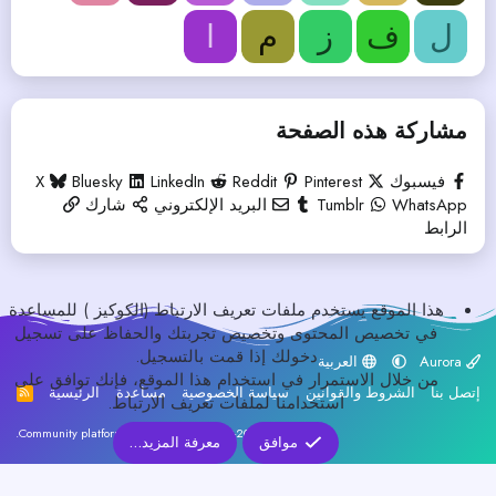
ل
ف
ز
م
ا
مشاركة هذه الصفحة
فيسبوك
Pinterest
Reddit
LinkedIn
Bluesky
X
WhatsApp
Tumblr
البريد الإلكتروني
شارك
الرابط
هذا الموقع يستخدم ملفات تعريف الارتباط (الكوكيز ) للمساعدة
في تخصيص المحتوى وتخصيص تجربتك والحفاظ على تسجيل
دخولك إذا قمت بالتسجيل.
Aurora
العربية
من خلال الاستمرار في استخدام هذا الموقع، فإنك توافق على
إتصل بنا
الشروط والقوانين
سياسة الخصوصية
مساعدة
الرئيسية
R
استخدامنا لملفات تعريف الارتباط.
S
S
®
Community platform by XenForo
© 2010-2026 XenForo Ltd.
موافق
معرفة المزيد…