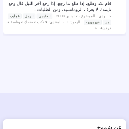
قام نكد وطلع، إذا طلع ما رجع، إذا رجع آخر الليل قال وجع
نايمه!، لا يعرف الرومانسيه، ومن الطلبات...
جـــودي
الموضوع
17 يناير 2008
الخليجي
الرجل
عجايب
الردود: 11
المنتدى:
♥ نكت » ضحك » وناسة »
من
هههههههه
فرفشة • ०
عن شموخ