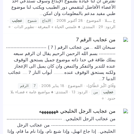
نفترض ان لنا عيادة بشموخ الإبداع وسوف نستدعي أحد
الأعضاء الأفاضل ليتقمص دور الطبيب ويكتب لنا موضوع
طبي مفيد مدعم بالمعلومات وان امكن...
غ ــــلا
الموضوع
28 أكتوبر 2008
الابداع
شموخ
عجايب
الردود: 29
المنتدى:
♠ علمتني الحياة » المعرفة - تطوير الذات • ०
من عجايب الرقم 7
سبحان الله ...من عجائب الرقم ( 7 ) ---------------------------
----------- بسم الله الرحمن الرحيم يقال ان الرقم سبعه
يملك طاقة في حدا ذاته موضوع جميل يستحق الوقوف
عنده للتدبر والتفكر والتمعن وان كان يميل الى الإعجاز
ولكنه يستحق الوقوف عنده......... أبواب النار 7 .... عجائب
الدنيا 7...
وَفْايَ اكْبرَ خَطْايَ|~
الموضوع
18 يناير 2008
7
الرقم
الردود: 13
المنتدى:
♠ مواضيع عامة » فضـاء بلا
عجايب
من
حدود • ०
من عجايب الرجل الخليجي هههههههه
من عجائب الرجل الخليجي.. -------------------------------------
------------------------------------------- من عجائب الرجل
الخليجي.. إذا جاع انهبل، وإذا شبع نام، وإذا نام ما قام، وإذا