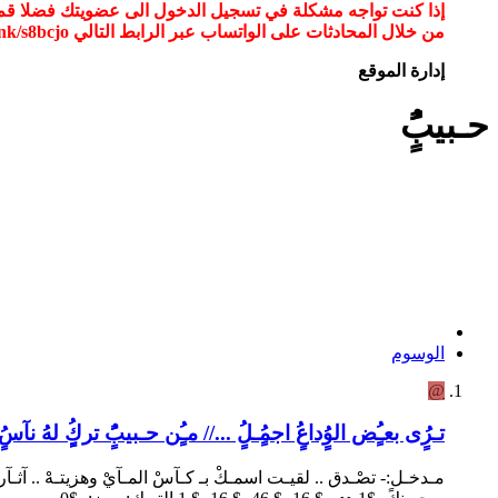
من خلال المحادثات على الواتساب عبر الرابط التالي wa.link/s8bcjo او مسح الباركود في الصوره
إدارة الموقع
حـبيبًٍُ
الوسوم
@
تـرٍُى بعـٍُض الوٍُداعٍُ اجمٍُـلٍُ ...// مـٍُن حـبيبًٍُ تركٍٍُ لهُ نآسٍ