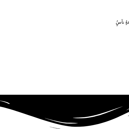
ٍُ
نآسٍُ