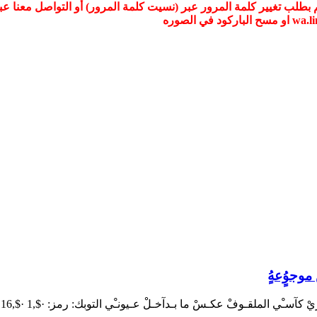
ُ موجوٍُعهٍُ