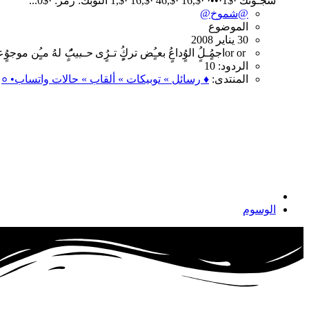
سجـونكً ·$1·••· ·$,16 ·$,46 ·$,16 ·$,1 التوبك: رمز: ·$0...
@شموخ@
الموضوع
30 يناير 2008
or or
اجمٍُـلٍُ
الوٍُداعٍُ
بعـٍُض
تركٍٍُ
تـرٍُى
حـبيبًٍُ
لهُ
مـٍُن
موجوٍُعه
الردود: 10
المنتدى:
♦ رسائل » توبيكات » ألقاب » حالات واتساب• ०
الوسوم