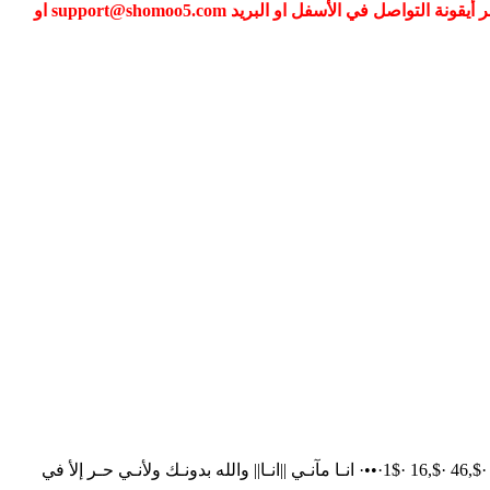
إذا كنت تواجه مشكلة في تسجيل الدخول الى عضويتك فضلا قم بطلب تغيير كلمة المرور عبر (نسيت كلمة المرور) أو التواصل معنا عبر أيقونة التواصل في الأسفل او البريد support@shomoo5.com او
مـدخـل:- تصْـدق .. لقيـت اسمـكْ بـ كـآسْ المـآيْ وهزيتـهْ .. آثـآريْ كآسـْي الملقـوفْ عكـسْ ما بـدآخـلْ عـيونـْي التوبك: رمز: ·$,1 ·$,16 ·$,46 ·$,16 ·$1·••· انـا مآنـي ||انـا|| والله بدونـك ولأنـي حـر إلأ في