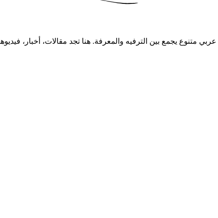
ام 2008، يقدم موقع شموخ محتوى عربي متنوع يجمع بين الترفيه والمعرفة. هنا تجد مقا