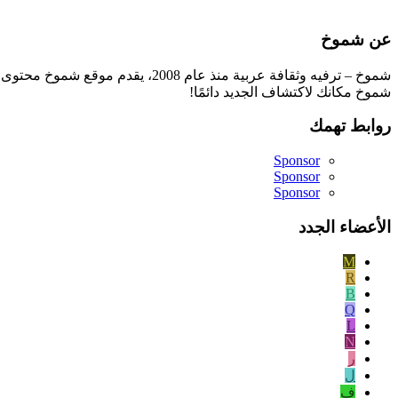
عن شموخ
شموخ – ترفيه وثقافة عربية منذ ع
شموخ مكانك لاكتشاف الجديد دائمًا!
روابط تهمك
Sponsor
Sponsor
Sponsor
الأعضاء الجدد
M
R
B
Q
L
N
ر
ل
ف