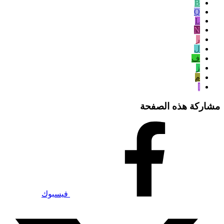
B
Q
L
N
ر
ل
ف
ز
م
ا
مشاركة هذه الصفحة
فيسبوك