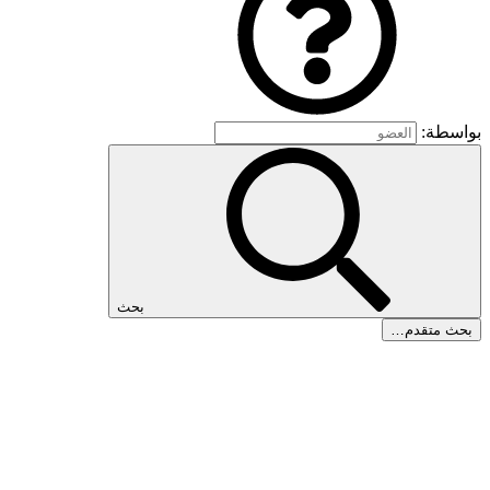
بواسطة:
بحث
بحث متقدم…