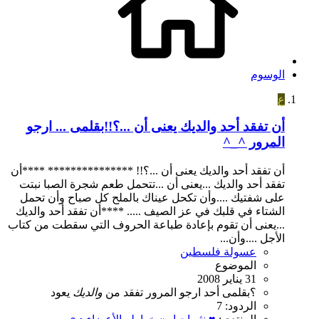
الوسوم
ع
أن تفقد أحد والديك يعنى أن ...؟!!بقلمى ... ارجو
المرور ^_^
أن تفقد أحد والديك يعنى أن ...؟!! *************** ****أن
تفقد أحد والديك ...يعنى أن ...تتحمل طعم شجرة الصبا نبتت
على شفتيك ....وأن تكحل عيناك بالملح كل صباح وأن تحمل
الشتاء في قلبك في عز الصيف ..... ****أن تفقد أحد والديك
...يعنى أن تقوم بإعادة طباعة الحروف التي سقطت من كتاب
الأجل ....وأن...
عسولة فلسطين
الموضوع
31 يناير 2008
؟بقلمى
أحد
ارجو
المرور
تفقد
من
والديك
يعود
الردود: 7