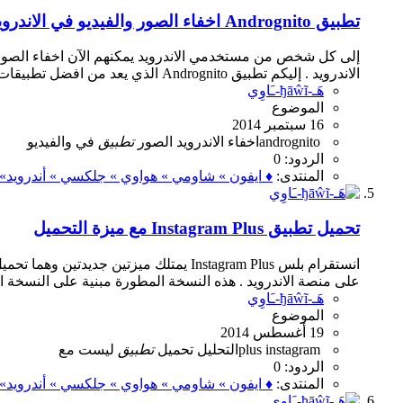
تطبيق Andrognito اخفاء الصور والفيديو في الاندرويد
إلى كل شخص من مستخدمي الاندرويد يمكنهم الآن اخفاء الصور وا
الاندرويد . إليكم تطبيق Andrognito الذي يعد من افضل تطبيقات الاندرويد لهذا المجال وهو مجاني تحميل تطبيق...
هَـ-ђāŵĩ-ـَاوِي
الموضوع
16 سبتمبر 2014
andrognito
اخفاء
الاندرويد
الصور
تطبيق
في
والفيديو
الردود: 0
المنتدى:
♦ ايفون » شاومي » هواوي » جلكسي » أندرويد» ०
تحميل تطبيق Instagram Plus مع ميزة التحميل
انستقرام بلس Instagram Plus يمتلك مي
على منصة الاندرويد . هذه النسخة المطورة مبنية على النسخة الرسمية من انستقرام .1
هَـ-ђāŵĩ-ـَاوِي
الموضوع
19 أغسطس 2014
instagram
plus
التحليل
تحميل
تطبيق
ليست
مع
الردود: 0
المنتدى:
♦ ايفون » شاومي » هواوي » جلكسي » أندرويد» ०