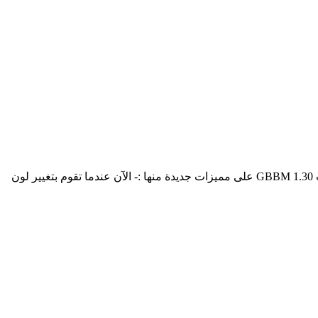
طرح الاخ اتنفس هواك تحديث جديد لتطبيقه المطور GBBM وهو التطبيق الشهير المعدل من التطبيق الرسمي BBM ، ويحتوي التحديث GBBM 1.30 على مميزات جديدة منها :- الآن عندما تقوم بتغيير لون