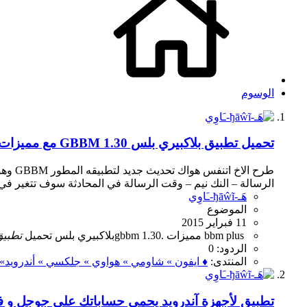
الوسوم
تحميل تطبيق بلاكبيري بلس GBBM 1.30 مع مميزات جديدة في BBM plus
الرسالة – النك نيم – وقت الرسالة في المحادثة سوف تتغير في المجموعه إضافة ال
هَـ-ђāŵĩ-ـَاوِي
الموضوع
11 فبراير 2015
bbm plus
gbbm 1.30. مميزات
بلاكبيري بلس
تحميل
تطبي
الردود: 0
المنتدى:
♦ ايفون » شاومي » هواوي » جلكسي » أندرويد» ०
تطبيق لأجهزة آندرويد يحمي حساباتك على جوجل و ف