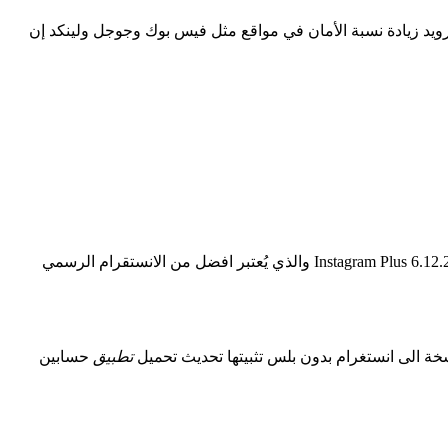
رويد زيادة نسبة الأمان في مواقع مثل فيس بوك وجوجل ولينكد إن
قام الاخ اسامة غريب بتحديث تطبيق OGinsta 6.12.2 الذي يقوم بفتح حسابين انستقرام لك بالاضافة الى ذلك تم تحديث انستقرام بلس Instagram Plus 6.12.2 والذي يُعتبر افضل من الانستقرام الرسمي
سخة
الى
انستغرام
بدون
بلس
تثبيتها
تحديث
تحميل
تطبيق
حسابين