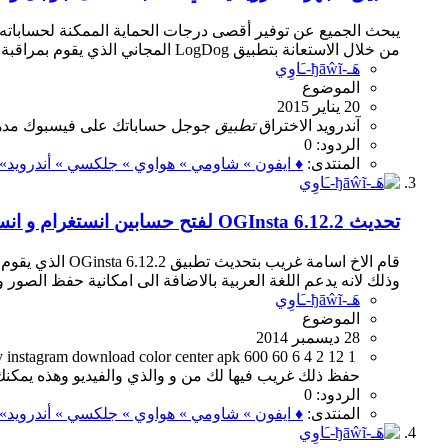
يبحث الجميع عن توفير أقصى درجات الحماية الممكنة لحساباته 
من خلال الاستعانة بتطبيق LogDog المجاني الذي يقوم بمراقبة العناوين التي يتم تسجيل الدخول منها، وفي حالة تسجيل...
هَـ-ђāŵĩ-ـَاوِي
الموضوع
20 يناير 2015
آندرويد
الاختراق
تطبيق
جوجل
حساباتك
على
فيسبوك
مد
الردود: 0
المنتدى:
♦ ايفون » شاومي » هواوي » جلكسي » أندرويد» ०
تحديث OGInsta 6.12.2 لفتح حسابين انستغرام و انستغرام بلس Instagram Plus 6.12.2
وذلك لانه يدعم اللغة العربية بالاضافة الى امكانية حفظ الصور و
هَـ-ђāŵĩ-ـَاوِي
الموضوع
28 ديسمبر 2014
v
instagram
download
color
center
apk
600
60
6
4
2
12
1
حفظ
ذلك
غريب
فيها
لك
من
و
والذي
والفيديو
وهذه
يمكنك
الردود: 0
المنتدى:
♦ ايفون » شاومي » هواوي » جلكسي » أندرويد» ०