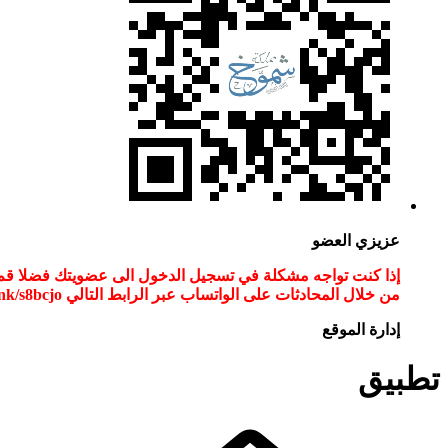
عزيزي العضو
من خلال المحادثات على الواتساب عبر الرابط التالي wa.link/s8bcjo او مسح الباركود في الصوره
إدارة الموقع
تطبيق