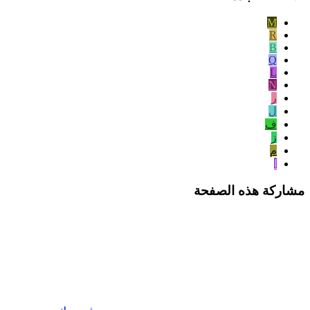
M
R
B
Q
L
N
ر
ل
ف
ز
م
ا
مشاركة هذه الصفحة