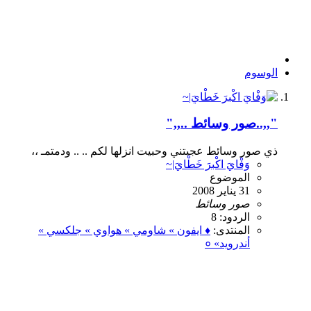
الوسوم
",,..صور وسائط ..,,"
ذي صور وسائط عجبتني وحبيت انزلها لكم .. .. ودمتمـ ،،
وَفْايَ اكْبرَ خَطْايَ|~
الموضوع
31 يناير 2008
صور
وسائط
الردود: 8
المنتدى:
♦ ايفون » شاومي » هواوي » جلكسي »
أندرويد» ०