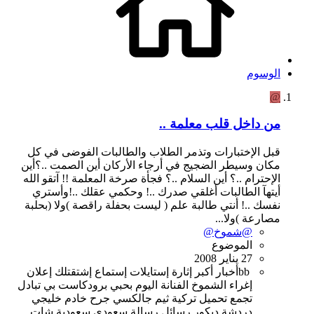
الوسوم
@
من داخل قلب معلمة ..
قبل الإختبارات وتذمر الطلاب والطالبات الفوضى في كل
مكان وسيطر الضجيج في أرجاء الأركان أين الصمت ..؟أين
الإحترام ..؟ أين السلام ..؟ فجأة صرخة المعلمة !! آتقو الله
أيتهآ الطالبات أغلقي صدرك ..! وحكمي عقلك ..!وأستري
نفسك ..! أنتي طالبة علم ( ليست بحفلة راقصة )ولا (بحلبة
مصارعة )ولا...
@شموخ@
الموضوع
27 يناير 2008
bb
أخبار
أكبر
إثارة
إستايلات
إستماع
إشتقتلك
إعلان
إغراء
الشموخ
الفنانة
اليوم
بحبي
برودكاست
بي
تبادل
تجمع
تحميل
تركية
ثيم
جالكسي
جرح
خادم
خليجي
دردشة
ديكور
رسائل
رسالة
سعودي
سعودية
شات