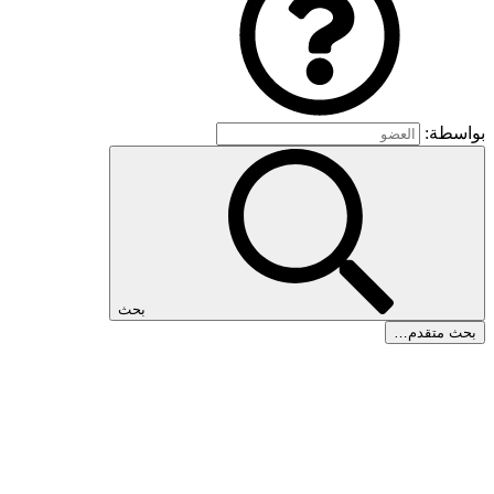
بواسطة:
بحث
بحث متقدم…