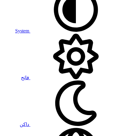
System
فاتح
داكن