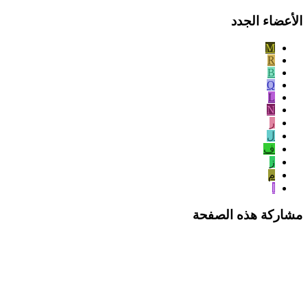
الأعضاء الجدد
M
R
B
Q
L
N
ر
ل
ف
ز
م
ا
مشاركة هذه الصفحة