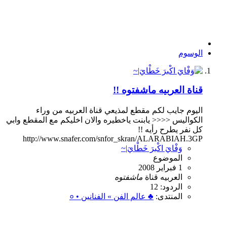
الوسوم
قناة العربيه ماشفتوه !!
اليوم جايب لكم مقطع لمذيعي قناة العربيه من وراء
الكواليس <<<< يابنت ياخطيره والان اخليكم مع المقطع وابي
كل نفر يطرح رأيه !!
http://www.snafer.com/snfor_skran/ALARABIAH.3GP
وَفْايَ اكْبرَ خَطْايَ|~
الموضوع
1 فبراير 2008
العربيه
قناة
ماشفتوه
الردود: 12
المنتدى:
♣ عالم الفن » الفنانين • ०