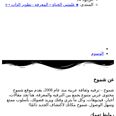
المنتدى:
♠ علمتني الحياة » المعرفة - تطوير الذات • ०
الوسوم
عن شموخ
شموخ – ترفيه وثقافة عربية منذ عام 2008، يقدم موقع شموخ
محتوى عربي متنوع يجمع بين الترفيه والمعرفة. هنا تجد مقالات،
أخبار، فيديوهات، وكل ما يثري وقتك ويزيد فضولك، بأسلوب ممتع
وسهل الوصول. شموخ مكانك لاكتشاف الجديد دائمًا!
روابط تهمك