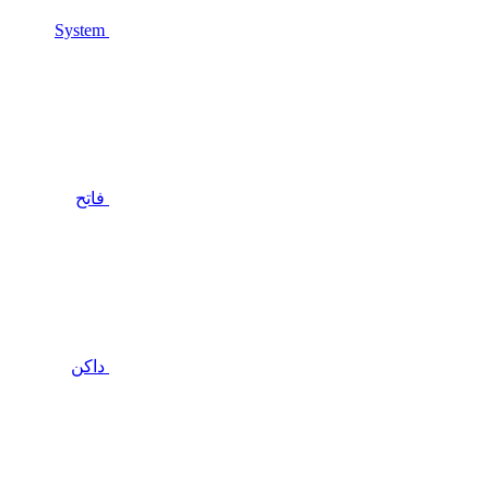
System
فاتح
داكن