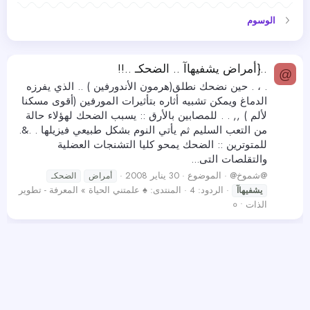
الوسوم
..{أمراض يشفيهاآ .. الضحكـ ..!!
@
. ، . حين نضحك نطلق(هرمون الأندورفين ) .. الذي يفرزه
الدماغ ويمكن تشبيه أثاره بتأثيرات المورفين (أقوى مسكنا
لألم ) ,, . . للمصابين بالأرق :: يسبب الضحك لهؤلاء حالة
من التعب السليم ثم يأتي النوم بشكل طبيعي فيزيلها . .&.
للمتوترين :: الضحك يمحو كليا التشنجات العضلية
والتقلصات التى...
@شموخ@
الموضوع
30 يناير 2008
أمراض
الضحكـ
الردود: 4
المنتدى:
♠ علمتني الحياة » المعرفة - تطوير
يشفيهاآ
الذات • ०