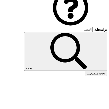
بواسطة:
بحث
بحث متقدم…