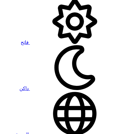
فاتح
داكن