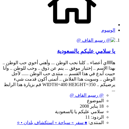
الوسوم
يا سلامي عليكم يالسعودية
هاااااي أعضاء .. كلنا نحب الوطن ... وأهني أخوي حب الوطن ..
بهذا الإسم .. إختيار موفق ... ينم عن ذوق .. وحب للوطن .. وأنا
حبيت أبدع في هذا القسم ... منتدى حب الوطن ...... لأجل
الوطن .. وسويت هذا الفلاش .. أتمنى أكون قدمت شيء
يرضيكم .. WIDTH=400 HEIGHT=350 قم بزيارة هذا الرابط
...
@ رسيم القاف @
الموضوع
18 يناير 2008
سلامي
عليكم
يا
يالسعودية
الردود: 11
المنتدى:
♠ سفر » سياحة » استكشاف بلدان • ०