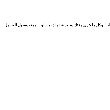
لات، أخبار، فيديوهات، وكل ما يثري وقتك ويزيد فضولك، بأسلوب ممتع وسهل الوصول.