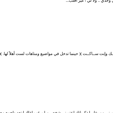
دي .. ولا لي ! غير اقلّب...
 زينــك وإنت ســاكــت )( حينما تدخل في مواضيع ومتاهات لست أهلاً لها
رني من بقايــا ذكرياتك اعتبرني شخص مـا يرغب لقاك ابتعد واجمع مع 