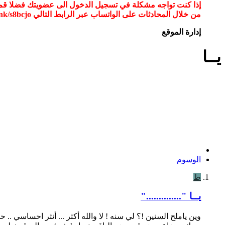
من خلال المحادثات على الواتساب عبر الرابط التالي wa.link/s8bcjo او مسح الباركود في الصوره
إدارة الموقع
يــا
الوسوم
ط
يــا ".............."
وين ياملح السنين !؟ لي سنه ! لا والله أكثر ... أنثر احساسي .. حني