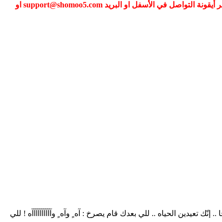
إذا كنت تواجه مشكلة في تسجيل الدخول الى عضويتك فضلا قم بطلب تغيير كلمة المرور عبر (نسيت كلمة المرور) أو التواصل معنا عبر أيقونة التواصل في الأسفل او البريد support@shomoo5.com او
ّك تعيدين الحياه .. للي بعدك قام يصرخ : آه ٍ وآه ٍ وآآآآآآآآآآه ! للي