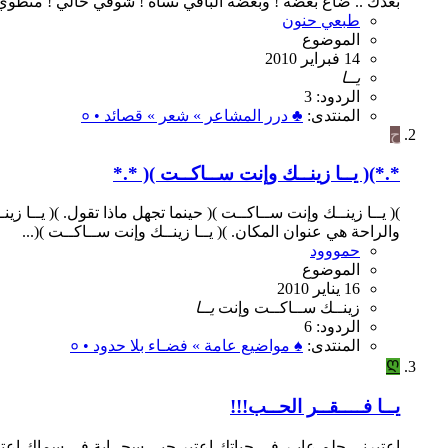
بعدك .. ضاع بعضه ! وبعضه الباقي نساه ! شوفي حالي ! منطوي وح
طبعي حنون
الموضوع
14 فبراير 2010
يــا
الردود: 3
المنتدى:
♣ درر المشاعر » شعر » قصائد • ०
ح
*.*)( يــا زينــك وإنت ســاكــت )( *.*
)( يــا زينــك وإنت ســاكــت )( حينما تجهل ماذا تقول. )( يــا
والراحة هي عنوان المكان. )( يــا زينــك وإنت ســاكــت )(...
حمووود
الموضوع
16 يناير 2010
زينــك
ســاكــت
وإنت
يــا
الردود: 6
المنتدى:
♠ مواضيع عامة » فضـاء بلا حدود • ०
Ღ
يــا فــــقــر الحــب!!!
اعتبرني حلم عابـر في حياتك اعتبر حبي سحــابة في سماك اعتب