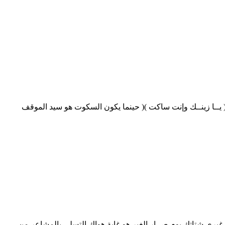
. )( يــا زينــك وإنت ساكت )( حينما يكون السكوت هو سيد الموقف
غيري شتاتك يوم صــار الغير هو غاية هواك التسلي بالمشاعر من