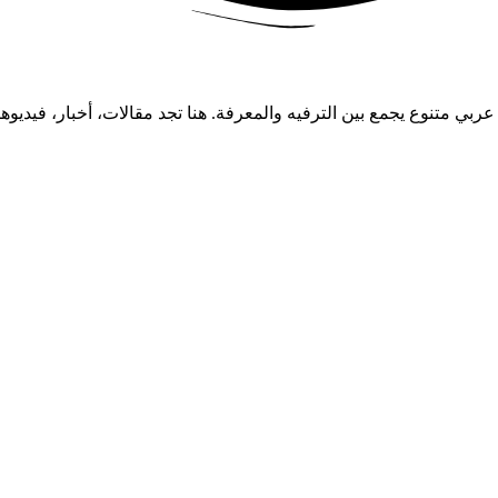
ام 2008، يقدم موقع شموخ محتوى عربي متنوع يجمع بين الترفيه والمعرفة. هنا تجد مقا