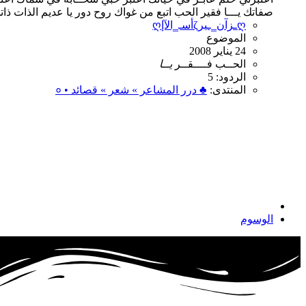
صفاتك يـــا فقير الحب اتبع من غواك روح دور يا عديم الذات ذ
ღأسـ‗الآإζـزآن‗ـيرღ
الموضوع
24 يناير 2008
الحــب
فــــقــر
يــا
الردود: 5
المنتدى:
♣ درر المشاعر » شعر » قصائد • ०
الوسوم