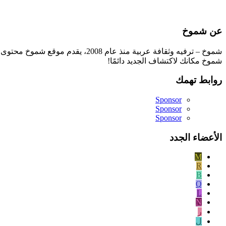
عن شموخ
شموخ – ترفيه وثقافة عربية منذ ع
شموخ مكانك لاكتشاف الجديد دائمًا!
روابط تهمك
Sponsor
Sponsor
Sponsor
الأعضاء الجدد
M
R
B
Q
L
N
ر
ل