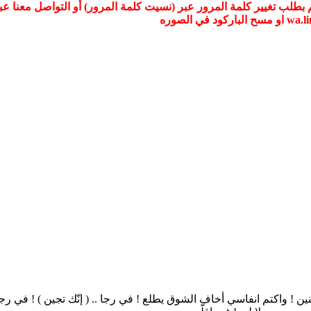
ن ! واكتم انفاسي أخاف الشوق يطلع ! في رجا .. ( إنّك تجين ) ! في رجا .. إن