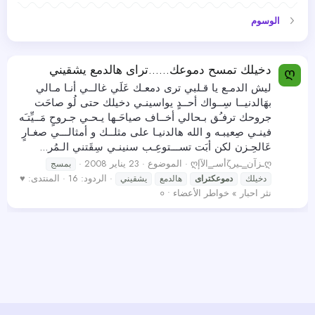
الوسوم
دخيلك تمسح دموعك......تراى هالدمع يشقيني
Ღ
ليش الدمـع يا قـلبي ترى دمعـك عَلَي غالــي أنـا مـالي
بهَالدنيــا سِــواك أحــدٍ يواسينـي دخيلك حتى لُو صاحَت
جروحك ترفـُق بـحالي أخــاف صياحَـها يـحـي جـروحٍ مَــيِّتـَه
فينـي صِعيبـه و الله هالدنيـا على مثلــك و أمثالـــي صغـارٍ
عَالحِـزن لكن أبَت تســـتوعِـب سنينـي سِقَتني الـمُر...
ღأسـ‗الآإζـزآن‗ـيرღ
الموضوع
23 يناير 2008
بمسج
الردود: 16
المنتدى:
♥
دخيلك
دموعكتراى
هالدمع
يشقيني
نثر احبار » خواطر الأعضاء • ०