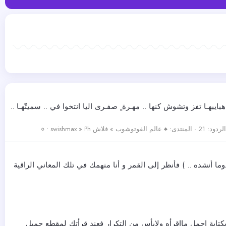
بهـا تفز وتشوش كنها .. مهـرة ٍ صفـرى اليا انتخوا في .. سميتّهـا ..
الردود: 21
المنتدى:
♠ عالم الفوتوشوب » فلاش ० • swishmax » Ph
ما أنشده .. ) فأنظر إلى القمر و أنا منهمك في تلك المعاني الراقية
تابة اجمل مااقرأه ولابأس من التكرار فعند قرأتك لمقطع جميل