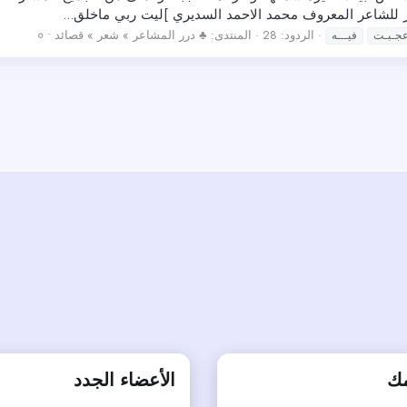
شعر للشاعر المعروف محمد الاحمد السديري ]ليت ربي ماخلق...
الردود: 28
المنتدى:
♣ درر المشاعر » شعر » قصائد • ०
ُعجـبـت
فيـــه
مك
الأعضاء الجدد