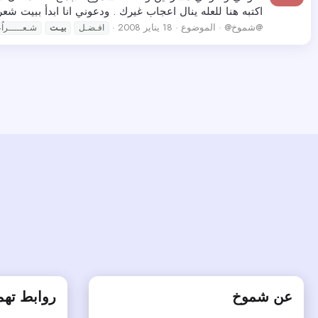
اكتبه هنا للعله ينال اعجاب غيرك . ودعوني انا ابدأ ببيت 
@شموخ@
الموضوع
18 يناير 2008
افـضـل
بيـت
شـعـــــرا
عن شموخ
روابط ته