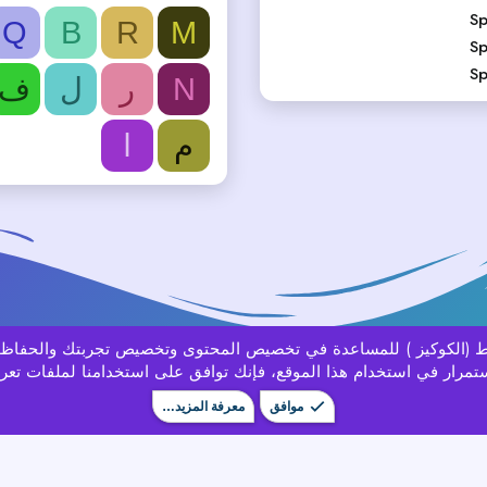
Sp
Q
B
R
M
Sp
Sp
N
ر
ل
ف
م
ا
باط (الكوكيز ) للمساعدة في تخصيص المحتوى وتخصيص تجربتك والحفاظ
تمرار في استخدام هذا الموقع، فإنك توافق على استخدامنا لملفات تعري
موافق
معرفة المزيد…