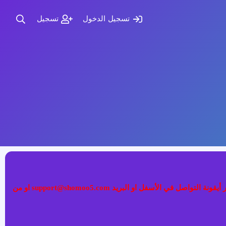
تسجيل الدخول
تسجيل
إذا كنت تواجه مشكلة في تسجيل الدخول الى عضويتك فضلا قم بطلب تغيير كلمة المرور عبر (نسيت كلمة المرور) أو التواصل معنا عبر أيقونة التواصل في الأسفل او البريد support@shomoo5.com او من