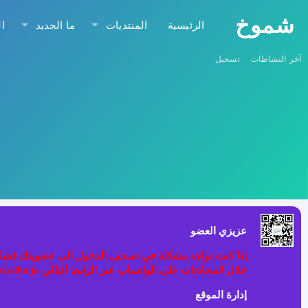
شموخ
الرئيسية
المنتديات
ما الجديد
ا
آخر النشاطات
تسجيل
عزيزي العضو
خلال المحادثات على الواتساب عبر الرابط التالي wa.link/s8bcjo او مسح الباركود في الصوره
إدارة الموقع