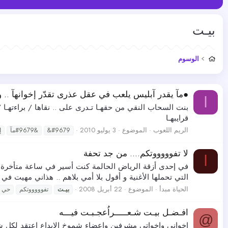
بيـت
الوسوم
●مآ يقدر آبليس يلعب في عقل عذرى تقدّر إخوانهآ .. و
ا
بنت السحاب النقي من حقهـا تـدرى على .. نقاها / براءتهـا / 
قرايبهـا
الريم اللعوب
الموضوع
3 يوليو 2010
&#9679
&#9679مآ
إ
لا تفوووووتكم.... من جد تحفة
ا
في إحدى أزقة الرياض الحالمة كنت أسير في ساعة متأخرة من ال
التي تحملها الأغنية و أقول بلا أمي بلاهم .. هذاني مهيت في 
الحياة مبدأ
الموضوع
22 أبريل 2008
بيـت
تفوووووتكم
حي
افـضـل بيـت شـعـــــراُعجـبـت فيـــه
@
اخواني واخواتي مشرفين واعضاء شموخ الابداع اعتقد لكل شخ