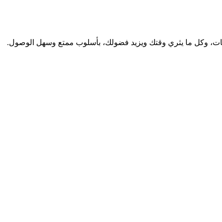
لات، أخبار، فيديوهات، وكل ما يثري وقتك ويزيد فضولك، بأسلوب ممتع وسهل الوصول.