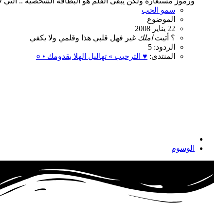
ورموز مستعارة ولكن يبقى القلم هو البطاقة الشخصية .. التي لا 
سمو الحب
الموضوع
22 يناير 2008
؟
أتيت
املك
غير
فهل
قلبي
هذا
وقلمي
ولا
يكفي
الردود: 5
المنتدى:
♥ الترحيب » تهاليل الهلا بقدومك • ०
الوسوم