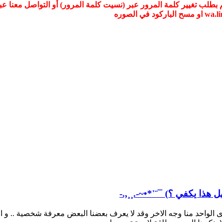
ل هذا يكفي ؟) ¯¨'*•~-.¸¸,.-
ا يرى الواحد منا وجه الاخر وقد لا يعرف بعضنا البعض معرفة شخصية .. و 