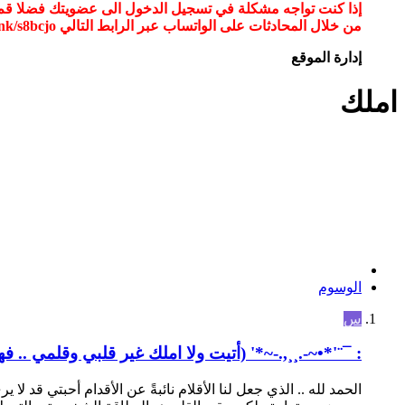
من خلال المحادثات على الواتساب عبر الرابط التالي wa.link/s8bcjo او مسح الباركود في الصوره
إدارة الموقع
املك
الوسوم
س
: ¯¨'*•~-.¸¸,.-~*' (أتيت ولا املك غير قلبي وقلمي .. فه
الحمد لله .. الذي جعل لنا الأقلام نائبةً عن الأقدام أحبتي قد ل