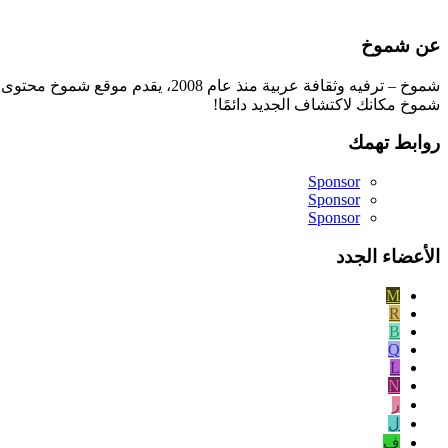
عن شموخ
شموخ – ترفيه وثقافة عربية منذ ع
شموخ مكانك لاكتشاف الجديد دائمًا!
روابط تهمك
Sponsor
Sponsor
Sponsor
الأعضاء الجدد
M
R
B
Q
L
N
ر
ل
ف