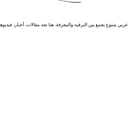
ام 2008، يقدم موقع شموخ محتوى عربي متنوع يجمع بين الترفيه والمعرفة. هنا تجد مقا