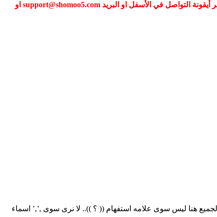
إذا كنت تواجه مشكلة في تسجيل الدخول الى عضويتك فضلا قم بطلب تغيير كلمة المرور عبر (نسيت كلمة المرور) أو التواصل معنا عبر أيقونة التواصل في الأسفل او البريد support@shomoo5.com او
الجميع هنا ليس سوى علامه استفهام (( ؟ )).. لا نرى سوى ,’,’ اسماء