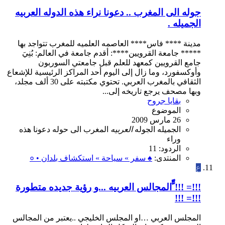
جوله الى المغرب .. دعونا نراء هذه الدوله العربيه
الجميله .
مدينة **** فاس**** العاصمه العلميه للمغرب تتواجد بها
***** جامعة القرويين****: أقدم جامعة في العالم: بُنِيَ
جامع القرويين كمعهد للعلم قبل جامعتي السوربون
وأوكسفورد، وما زال إلى اليوم أحد المراكز الرئيسية للإشعاع
الثقافي بالمغرب العربي. تحتوي مكتبته على 30 ألف مجلد،
وبها مصحف يرجع تاريخه إلى...
بقايا جروح
الموضوع
26 مارس 2009
الجميله
الجوله
العربيه
المغرب
الى
حوله
دعونا
هذه
وراء
الردود: 11
المنتدى:
♠ سفر » سياحة » استكشاف بلدان • ०
ع
!!!= !!! ّّّّالمجالس العربيه ...و رؤية جديده متطورة
!!!= !!!
المجلس العربي …او المجلس الخليجي ..يعتبر من المجالس