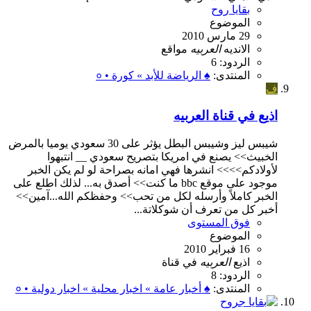
بقايا روح
الموضوع
29 مارس 2010
الانديه
العربيه
مواقع
الردود: 6
المنتدى:
♠ الرياضة للأبد » كورة • ०
ف
اذيع في قناة العربيه
شيبس ليز وشيبس البطل يؤثر على 30 سعودي يوميا بالمرض
الخبيث>> يصنع في امريكا بتصريح سعودي __ انتبهوا
لأولادكم>>>> انشرها فهي امانه بصراحة لو لم يكن الخبر
موجود على موقع bbc ما كنت>> أصدق به... لذلك اطلع على
الخبر كاملاً وأرسله لكل من تحب>> وحفظكم الله...آمين>>
أخبر كل من تعرف أن شوكلاتة...
فوق المستوى
الموضوع
16 فبراير 2010
اذيع
العربيه
في
قناة
الردود: 8
المنتدى:
♠ أخبار عامة » اخبار محلية » اخبار دولية • ०