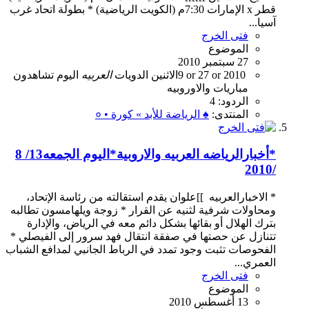
قطر x الإمارات 7:30م (الكويت الرياضية) * بطولة اتحاد غرب
آسيا...
فتى الخرج
الموضوع
27 سبتمبر 2010
2010
27 or
9 or
الاثنين
الدويات
العربيه
اليوم
تشاهدون
مباريات
والاوروبيه
الردود: 4
المنتدى:
♠ الرياضة للأبد » كورة • ०
*أخبارالرياضه العربيه والاروبية*اليوم الجمعه13/ 8
/2010
* الاخبارالعربيه ‏ ]]علوان يقدم استقالته من رئاسة الإتحاد،
ومحاولات شرفية لثنيه عن القرار * زوجة ويلهامسون تطالبه
بترك الهلال أو بقائها بشكل دائم معه في الرياض، والإدارة
تتنازل عن حصتها في صفقة انتقال فهد سرور إلى الفيصلي *
الفحوصات تثبت وجود تمدد في الرباط الجانبي لمدافع الشباب
العمري...
فتى الخرج
الموضوع
13 أغسطس 2010