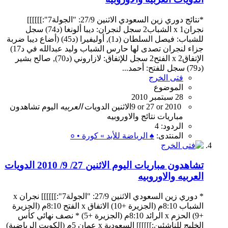
*نتائج دوري زين السعودي الاثنين 27/9: "الجولة7":]]]]]]
نجران1 x الشباب2 سجل لنجران: ديبا ألونغا (د74) سجل
للشباب: فيصل السلطان (د1), أوليفيرا (د45) (أضاع ديبا ضربة
جزاء لنجران تصدى لها حارس الشباب وليد عبدالله في د17)
الإتفاق2 x الفتح2 سجل للإتفاق: لازاروني (د70), صالح بشير
(د79) سجل للفتح: أحمد...
فتى الخرج
الموضوع
28 سبتمبر 2010
2010
27 or
9 or
الاثنين
الدويات
العربيه
اليوم
تشاهدون
مباريات
نتائج
والاوروبيه
الردود: 4
المنتدى:
♠ الرياضة للأبد » كورة • ०
تشاهدون مباريات اليوم الاثنين 27/ 9/ 2010 الدويات
العربيه والاوروبيه
* دوري زين السعودي الاثنين 27/9: "الجولة7":]]]]]] نجران x
الشباب 8:10م (الجزيرة +10) الاتفاق x الفتح 8:10م (الجزيرة
+9) الحزم x الرائد 8:10م (الجزيرة +5) * نصف نهائي كأس
الخليج للناشئين:]]]]]] السعودية x عمان 5م (الكويت الرياضية)