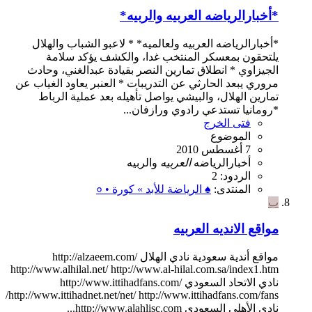
*أخبارالرياضه العربيه والربيه*
*أخبارالرياضه العربيه ولعالميه* * لاعبو الشباب والهلال
يلتحقون بمعسكر المنتخب غدا، والكشف يؤكد سلامة
الجيزاوي * انطلاق تمارين النصر بقيادة عبدالغني، وحادث
مروري يبعد الحارثي عن التدريبات * العنبر يعاود الغياب عن
تمارين الهلال، والبيشي يواصل تأهيله بعد عملية الرباط
*رومانيا تستدعي رادوي ورازفان...
فتى الخرج
الموضوع
7 أغسطس 2010
أخبارالرياضه
العربيه
والربيه
الردود: 2
المنتدى:
♠ الرياضة للأبد » كورة • ०
ب
مواقع الانديه العربيه
مواقع أندية سعودية نادي الهلال http://alzaeem.com/
http://www.alhilal.net/ http://www.al-hilal.com.sa/index1.htm
نادي الاتحاد السعودي http://www.ittihadfans.com/
http://www.ittihadnet.net/net/ http://www.ittihadfans.com/fans/
نادي الأهلي السعودي http://www.alahlisc.com...