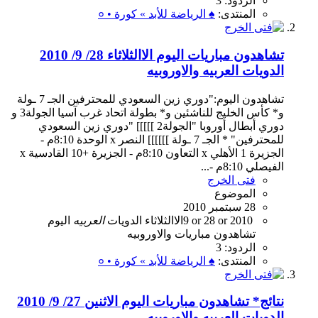
الردود: 3
المنتدى:
♠ الرياضة للأبد » كورة • ०
تشاهدون مباريات اليوم الاالثلاثاء 28/ 9/ 2010
الدويات العربيه والاوروبيه
تشاهدون اليوم:"دوري زين السعودي للمحترفين الجـ 7 ـولة
و* كأس الخليج للناشئين و* بطولة اتحاد غرب آسيا الجولة3 و
دوري أبطال أوروبا "الجولة2 ]]]]] "دوري زين السعودي
للمحترفين" * الجـ 7 ـولة ]]]]]] النصر x الوحدة 8:10م -
الجزيرة 1 الأهلي x التعاون 8:10م - الجزيرة +10 القادسية x
الفيصلي 8:10م -...
فتى الخرج
الموضوع
28 سبتمبر 2010
2010
28 or
9 or
الاالثلاثاء
الدويات
العربيه
اليوم
تشاهدون
مباريات
والاوروبيه
الردود: 3
المنتدى:
♠ الرياضة للأبد » كورة • ०
نتائج* تشاهدون مباريات اليوم الاثنين 27/ 9/ 2010
الدويات العربيه والاوروبيه