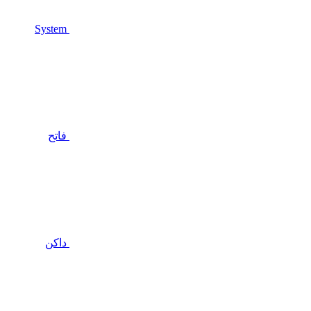
System
فاتح
داكن