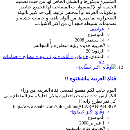
المتميزة بديكورها و الشكل الخاص لها من حيث تصميم
الجلسة أو الإكسسوارات المصاحبة لها فجميع عناصر
ومكونات الغرفة أو المجلس ترتبط إلى حد كبير بالبيئة
الصحراوية بما يميزها من ألوان باهته و خامات خشنه و
تصميمات بسيطة فنجد أن من اكثر الأشياء...
عواطف
الموضوع
14 سبتمبر 2008
العربيه
جديده
رؤية
متطورة
و
ّّّّالمجالس
الردود: 20
المنتدى:
♦ ديكور » أثاث » غرف نوم » مطابخ » حمامات
• ०
قناة العربيه ماشفتوه !!
اليوم جايب لكم مقطع لمذيعي قناة العربيه من وراء
الكواليس <<<< يابنت ياخطيره والان اخليكم مع المقطع وابي
كل نفر يطرح رأيه !!
http://www.snafer.com/snfor_skran/ALARABIAH.3GP
وَفْايَ اكْبرَ خَطْايَ|~
الموضوع
1 فبراير 2008
العربيه
قناة
ماشفتوه