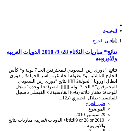
الوسوم
نتائج* مباريات الثلاثاء 28/ 9/ 2010 الدويات العربيه
والاوروبيه
نتائج :"دوري زين السعودي للمحترفين الجـ 7 ـولة و* كأس
الخليج للناشئين و* بطولة اتحاد غرب آسيا الجولة3 و دوري
أبطال أوروبا "الجولة2 ]]]]] نتائج "دوري زين السعودي
للمحترفين" * الجـ 7 ـولة ]]]]]] النصر0 x الوحدة1 سجل
للوحدة: مختار فلاته (د69) القادسية2 x الفيصلي2 سجل
للقادسية: طلال الخيبري (د12...
فتى الخرج
الموضوع
29 سبتمبر 2010
2010
28 or
9 or
الثلاثاء
الدويات
العربيه
مباريات
نتائج
والاوروبيه