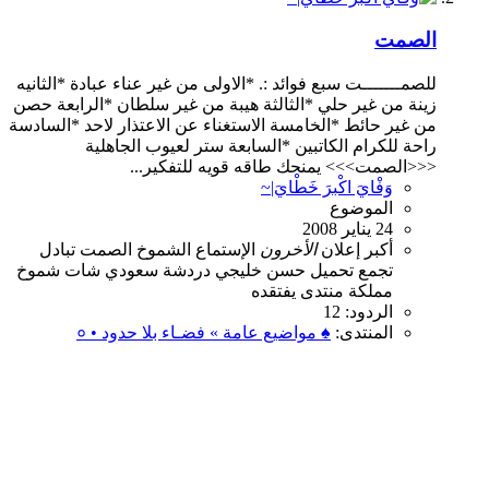
الصمت
للصمـــــــت سبع فوائد :. *الاولى من غير عناء عبادة *الثانيه
زينة من غير حلي *الثالثة هيبة من غير سلطان *الرابعة حصن
من غير حائط *الخامسة الاستغناء عن الاعتذار لاحد *السادسة
راحة للكرام الكاتبين *السابعة ستر لعيوب الجاهلية
<<<الصمت>>> يمنحك طاقه قويه للتفكير...
وَفْايَ اكْبرَ خَطْايَ|~
الموضوع
24 يناير 2008
أكبر
إعلان
الأخرون
الإستماع
الشموخ
الصمت
تبادل
تجمع
تحميل
حسن
خليجي
دردشة
سعودي
شات
شموخ
مملكة
منتدى
يفتقده
الردود: 12
المنتدى:
♠ مواضيع عامة » فضـاء بلا حدود • ०