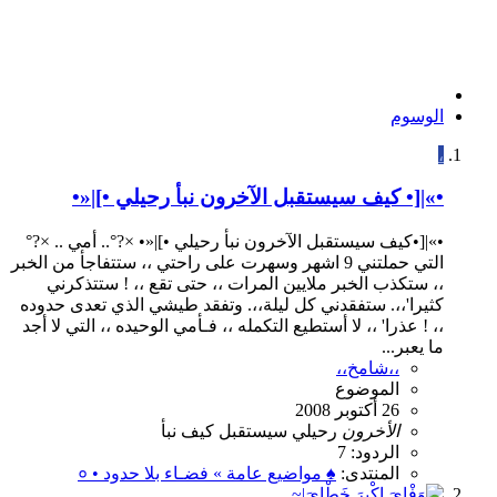
الوسوم
،
•»|[• كيف سيستقبل الآخرون نبأ رحيلي •]|«•
•»|[•كيف سيستقبل الآخرون نبأ رحيلي •]|«• ×?°.. أمي .. ×?°
التي حملتني 9 اشهر وسهرت على راحتي ،، ستتفاجأ من الخبر
،، ستكذب الخبر ملايين المرات ،، حتى تقع ،، ! ستتذكرني
كثيرا'،،. ستفقدني كل ليلة،،. وتفقد طيشي الذي تعدى حدوده
،، ! عذرا' ،، لا أستطيع التكمله ،، فـأمي الوحيده ،، التي لا أجد
ما يعبر...
،،شامخ،،
الموضوع
26 أكتوبر 2008
الأخرون
رحيلي
سيستقبل
كيف
نبأ
الردود: 7
المنتدى:
♠ مواضيع عامة » فضـاء بلا حدود • ०