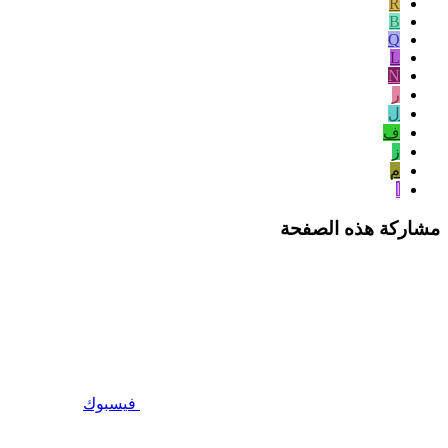
R
B
Q
L
N
ر
ل
ف
ز
م
ا
مشاركة هذه الصفحة
فيسبوك