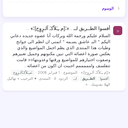
الوسوم
أفسوا الطــريق لــ ..«¦[م.ـِـَلاّكـَ.آلـرٍوٍح]¦» ..
«
السلام عليكم ورحمة الله وبركات أنا عضوه جديده دعاني
اليكم " البـ عاشق ـسـمه " اتمنى ان انظم الى جوانح
وطيات هذا المنتدى الذي يظم اجمل المواضيع والذي
يعكس صورة اعضائه التي تبين مكنونهم وجميل تعبيرهم
وصفوت اختيارهم للمواضيع ورقتها وعذوبتها<< قامت
تتفلسف وامممممم احببت ان اكون من اعضائه...
«¦[م.ـِـَلاّكـَ.آلـرٍوٍح]¦»
الموضوع
1 فبراير 2008
¦مـِـَلاّكـَآلـرٍوٍح
الردود: 6
المنتدى:
♥ الترحيب » تهاليل
أفسوا
الطــريق
لــ
الهلا بقدومك • ०